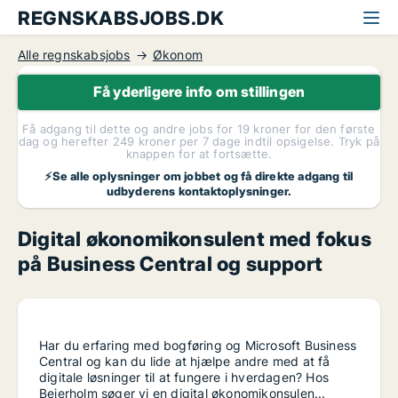
REGNSKABSJOBS.DK
Alle regnskabsjobs
Økonom
Få yderligere info om stillingen
Få adgang til dette og andre jobs for 19 kroner for den første
dag og herefter 249 kroner per 7 dage indtil opsigelse. Tryk på
knappen for at fortsætte.
⚡Se alle oplysninger om jobbet og få direkte adgang til
udbyderens kontaktoplysninger.
Digital økonomikonsulent med fokus
på Business Central og support
Har du erfaring med bogføring og Microsoft Business
Central og kan du lide at hjælpe andre med at få
digitale løsninger til at fungere i hverdagen? Hos
Beierholm søger vi en digital økonomikonsulen...