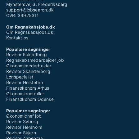
Mynstersvej 3, Frederiksberg
support@jobsearch.dk
CVR: 39925311
Om Regnskabsjobs.dk
Om Regnskabsjobs.dk
Kontakt os
Populære søgninger
Revisor Kalundborg
Regnskabsmedarbejder job
Økonomimedarbejder
Revisor Skanderborg
Lønspecialist
Revisor Holstebro
Finansøkonom Århus
Økonomicontroller
Finansøkonom Odense
Populære søgninger
Økonomichef job
Revisor Søborg
Revisor Hørsholm
Revisor Skjern
Revisor Aabenraa