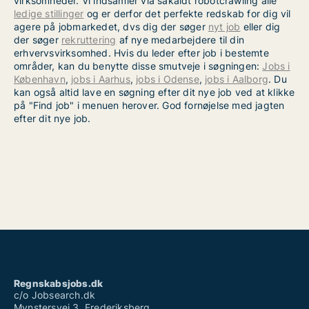
virksomheder. Vi indsamler via såkaldt robotcrawling alle
ledige stillinger
og er derfor det perfekte redskab for dig vil
agere på jobmarkedet, dvs dig der søger
nyt job
eller dig
der søger
rekruttering
af nye medarbejdere til din
erhvervsvirksomhed. Hvis du leder efter job i bestemte
områder, kan du benytte disse smutveje i søgningen:
Jobs i
København
,
jobs i Aarhus
,
jobs i Odense
,
jobs i Aalborg
. Du
kan også altid lave en søgning efter dit nye job ved at klikke
på "Find job" i menuen herover. God fornøjelse med jagten
efter dit nye job.
Regnskabsjobs.dk
c/o Jobsearch.dk
Mynstersvej 3, Frederiksberg