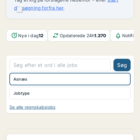
din søgning forfra her
.
Nye i dag
12
Opdaterede 24h
1.370
Notifika
Søg
Asnæs
Jobtype
Se alle regnskabsjobs
Ambitiøs økonomimedarbejder til [xxxxx] i Køge