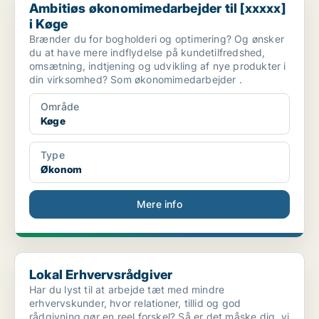
Ambitiøs økonomimedarbejder til [xxxxx]
i Køge
Brænder du for bogholderi og optimering? Og ønsker
du at have mere indflydelse på kundetilfredshed,
omsætning, indtjening og udvikling af nye produkter i
din virksomhed? Som økonomimedarbejder .
Område
Køge
Type
Økonom
Mere info
Lokal Erhvervsrådgiver
Lokal Erhvervsrådgiver
Har du lyst til at arbejde tæt med mindre
erhvervskunder, hvor relationer, tillid og god
rådgivning gør en reel forskel? Så er det måske dig, vi