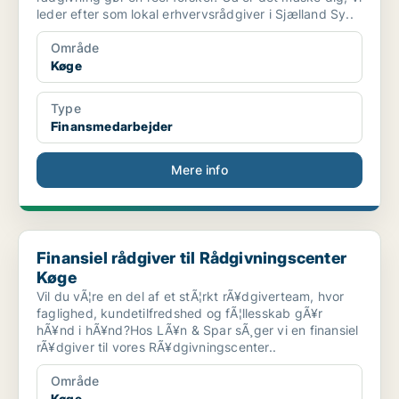
leder efter som lokal erhvervsrådgiver i Sjælland Sy..
Område
Køge
Type
Finansmedarbejder
Mere info
Finansiel rådgiver til Rådgivningscenter Køge
Finansiel rådgiver til Rådgivningscenter
Køge
Vil du vÃ¦re en del af et stÃ¦rkt rÃ¥dgiverteam, hvor
faglighed, kundetilfredshed og fÃ¦llesskab gÃ¥r
hÃ¥nd i hÃ¥nd?Hos LÃ¥n & Spar sÃ¸ger vi en finansiel
rÃ¥dgiver til vores RÃ¥dgivningscenter..
Område
Køge