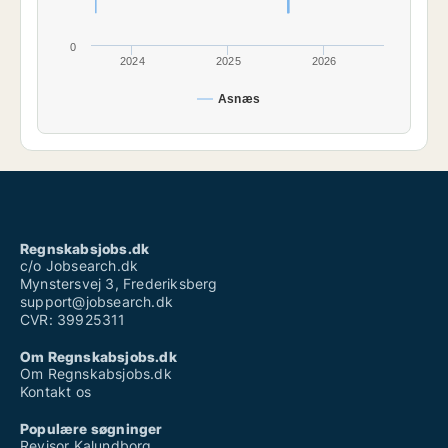
0
2024
2025
2026
Asnæs
Regnskabsjobs.dk
c/o Jobsearch.dk
Mynstersvej 3, Frederiksberg
support@jobsearch.dk
CVR: 39925311
Om Regnskabsjobs.dk
Om Regnskabsjobs.dk
Kontakt os
Populære søgninger
Revisor Kalundborg