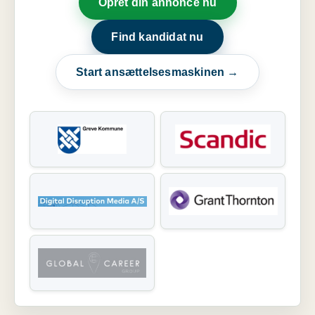
Opret din annonce nu
Find kandidat nu
Start ansættelsesmaskinen →