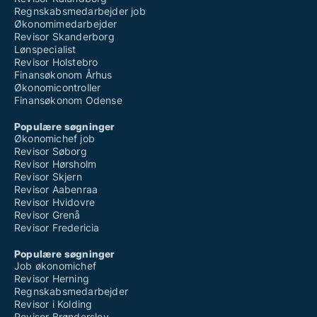
Regnskabsmedarbejder job
Økonomimedarbejder
Revisor Skanderborg
Lønspecialist
Revisor Holstebro
Finansøkonom Århus
Økonomicontroller
Finansøkonom Odense
Populære søgninger
Økonomichef job
Revisor Søborg
Revisor Hørsholm
Revisor Skjern
Revisor Aabenraa
Revisor Hvidovre
Revisor Grenå
Revisor Fredericia
Populære søgninger
Job økonomichef
Revisor Herning
Regnskabsmedarbejder
Revisor i Kolding
Revisor Brønderslev