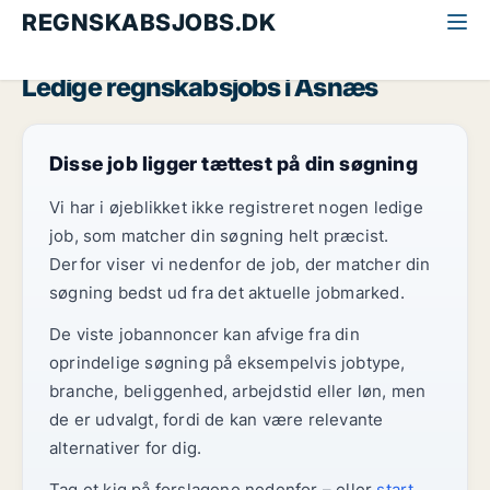
REGNSKABSJOBS.DK
Alle regnskabsjobs
Midt-og Vestsjælland
Asnæs
Ledige regnskabsjobs i Asnæs
Disse job ligger tættest på din søgning
Vi har i øjeblikket ikke registreret nogen ledige
job, som matcher din søgning helt præcist.
Derfor viser vi nedenfor de job, der matcher din
søgning bedst ud fra det aktuelle jobmarked.
De viste jobannoncer kan afvige fra din
oprindelige søgning på eksempelvis jobtype,
branche, beliggenhed, arbejdstid eller løn, men
de er udvalgt, fordi de kan være relevante
alternativer for dig.
Tag et kig på forslagene nedenfor – eller
start