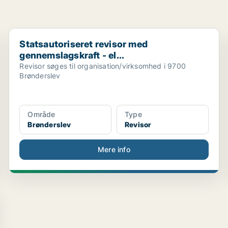
.
Statsautoriseret revisor med gennemslagskraft - el...
Statsautoriseret revisor med
gennemslagskraft - el...
Revisor søges til organisation/virksomhed i 9700
Brønderslev
Område
Type
Brønderslev
Revisor
Mere info