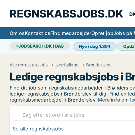
REGNSKABSJOBS.DK
DK
Om os
Kontakt os
Find medarbejder
Opret job
Jobs på 
JOBSEARCH.DK I DAG
Nye i dag
1.304
Opda
Alle regnskabsjobs
Nordjylland
Brønderslev
Ledige regnskabsjobs i B
Find dit job som regnskabsmedarbejder i Brønderslev 
ledige regnskabsjobs i Brønderslev til dig. Find en l
regnskabsmedarbejder i Brønderslev.
Mere info om le
Se alle regnskabsjobs