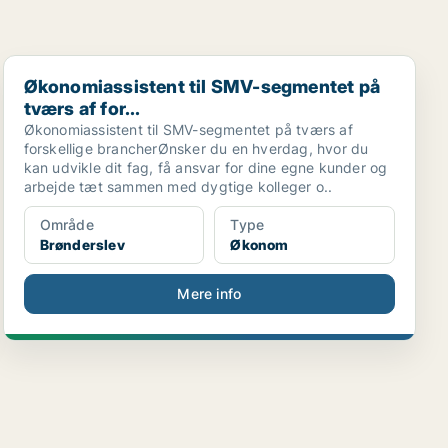
Økonomiassistent til SMV-segmentet på tværs af for...
Økonomiassistent til SMV-segmentet på
tværs af for...
Økonomiassistent til SMV-segmentet på tværs af
forskellige brancherØnsker du en hverdag, hvor du
kan udvikle dit fag, få ansvar for dine egne kunder og
arbejde tæt sammen med dygtige kolleger o..
Område
Type
Brønderslev
Økonom
Mere info