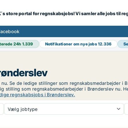
´s store portal for regnskabsjobs! Vi samler alle jobs til
facebook
terede 24h
1.339
Notifikationer om nye jobs
12.336
Se
rønderslev
nu. Se de ledige stillinger som regnskabsmedarbejder i Brø
edig stilling som regnskabsmedarbejder i Brønderslev nu. 
dige regnskabsjobs i Brønderslev.
Vælg jobtype