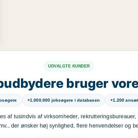
UDVALGTE KUNDER
budbydere bruger vore
obsøgere
+1.000.000 jobsøgere i databasen
+1.200 ansætt
s af tusindvis af virksomheder, rekrutteringsbureauer, 
mv., der ønsker høj synlighed, flere henvendelser og b