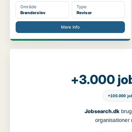
Område
Type
Brønderslev
Revisor
Mere info
+3.000 jo
+100.000 j
Jobsearch.dk
bruge
organisationer 