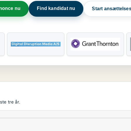
nnonce nu
Find kandidat nu
Start ansættels
te tre år.