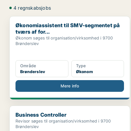
4 regnskabsjobs
Økonomiassistent til SMV-segmentet på tværs af for..
Økonomiassistent til SMV-segmentet på
tværs af for...
Økonom søges til organisation/virksomhed i 9700
Brønderslev
Område
Type
Brønderslev
Økonom
Mere info
Business Controller
Business Controller
Revisor søges til organisation/virksomhed i 9700
Brønderslev