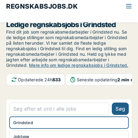
REGNSKABSJOBS.DK
Alle regnskabsjobs
Sydjylland
Grindsted
Ledige regnskabsjobs i Grindsted
Find dit job som regnskabsmedarbejder i Grindsted nu. Se
de ledige stillinger som regnskabsmedarbejder i Grindsted
på listen herunder. Vi har samlet de fleste ledige
regnskabsjobs i Grindsted til dig. Find en ledig stilling som
regnskabsmedarbejder i Grindsted nu. Held og lykke med
jagten efter arbejde som regnskabsmedarbejder i
Grindsted.
Mere info om ledige regnskabsjobs i Grindsted.
Opdaterede 24h
833
Seneste opdatering
2 min sid
Søg
Grindsted
Jobtype