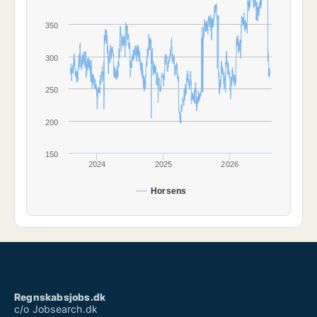
350
300
250
200
150
2024
2025
2026
Horsens
Regnskabsjobs.dk
c/o Jobsearch.dk