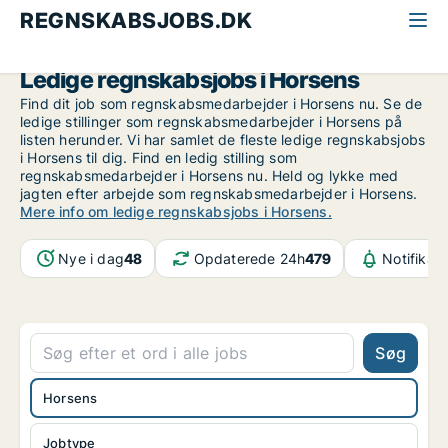
REGNSKABSJOBS.DK
Alle regnskabsjobs
Østjylland
Horsens
Ledige regnskabsjobs i Horsens
Find dit job som regnskabsmedarbejder i Horsens nu. Se de
ledige stillinger som regnskabsmedarbejder i Horsens på
listen herunder. Vi har samlet de fleste ledige regnskabsjobs
i Horsens til dig. Find en ledig stilling som
regnskabsmedarbejder i Horsens nu. Held og lykke med
jagten efter arbejde som regnskabsmedarbejder i Horsens.
Mere info om ledige regnskabsjobs i Horsens.
Nye i dag
48
Opdaterede 24h
479
Notifikat
Søg
Horsens
Jobtype