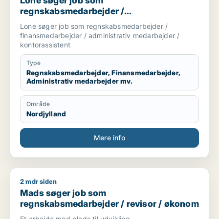
Lone søger job som
regnskabsmedarbejder /
finansmedarbejder / administrativ
Lone søger job som regnskabsmedarbejder /
medarbejder / kontorassistent
finansmedarbejder / administrativ medarbejder /
kontorassistent
Type
Regnskabsmedarbejder, Finansmedarbejder,
Administrativ medarbejder mv.
Område
Nordjylland
Mere info
2 mdr siden
Mads søger job som regnskabsmedarbejder / revisor / øko
Mads søger job som
regnskabsmedarbejder / revisor / økonom
Et arbejde med plads til udvikling