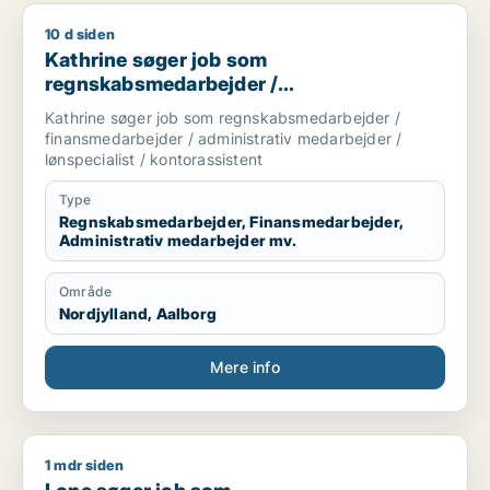
10 d siden
Kathrine søger job som regnskabsmedarbejder / finansmedarbe
Kathrine søger job som
regnskabsmedarbejder /
finansmedarbejder / administrativ
Kathrine søger job som regnskabsmedarbejder /
medarbejder / lønspecialist /
finansmedarbejder / administrativ medarbejder /
kontorassistent
lønspecialist / kontorassistent
Type
Regnskabsmedarbejder, Finansmedarbejder,
Administrativ medarbejder mv.
Område
Nordjylland, Aalborg
Mere info
1 mdr siden
Lone søger job som regnskabsmedarbejder / finansmedarbejd