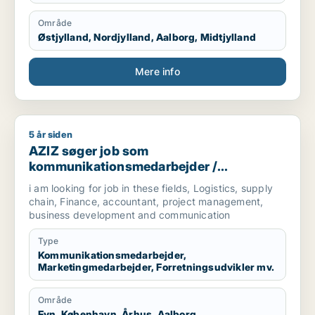
Område
Østjylland, Nordjylland, Aalborg, Midtjylland
Mere info
5 år siden
AZIZ søger job som kommunikationsmedarbejder / marketingm
AZIZ søger job som
kommunikationsmedarbejder /
marketingmedarbejder /
i am looking for job in these fields, Logistics, supply
forretningsudvikler /
chain, Finance, accountant, project management,
regnskabsmedarbejder / revisor
business development and communication
Type
Kommunikationsmedarbejder,
Marketingmedarbejder, Forretningsudvikler mv.
Område
Fyn, København, Århus, Aalborg