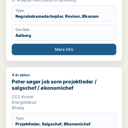
Type
Regnskabsmedarbejder, Revisor, Økonom
Område
Aalborg
Mere info
4 år siden
Peter søger job som projektleder / salgschef / økonomichef
Peter søger job som projektleder /
salgschef / økonomichef
CO2 Kvoter
Energitilskud
Bilsalg
Type
Projektleder, Salgschef, Økonomichef