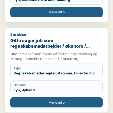
Mere info
5 år siden
Gitte søger job som regnskabsmedarbejder / økonom / direktør
Gitte søger job som
regnskabsmedarbejder / økonom /
direktør / hr-chef / lønspecialist
Økonomichef med fokus på forretningsudvikling og
strategi. Administrationschef, konsulent,
Type
Regnskabsmedarbejder, Økonom, Direktør mv.
Område
Fyn, Jylland
Mere info