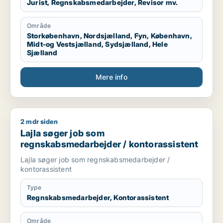
Jurist, Regnskabsmedarbejder, Revisor mv.
Område
Storkøbenhavn, Nordsjælland, Fyn, København,
Midt-og Vestsjælland, Sydsjælland, Hele
Sjælland
Mere info
2 mdr siden
Lajla søger job som regnskabsmedarbejder / kontorassisten
Lajla søger job som
regnskabsmedarbejder / kontorassistent
Lajla søger job som regnskabsmedarbejder /
kontorassistent
Type
Regnskabsmedarbejder, Kontorassistent
Område