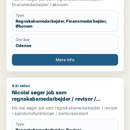
finansmedarbejder / økonom
Type
Regnskabsmedarbejder, Finansmedarbejder,
Økonom
Område
Odense
Mere info
6 år siden
Nicolai søger job som regnskabsmedarbejder / revisor / eje
Nicolai søger job som
regnskabsmedarbejder / revisor /
ejendomsfunktionær / kontorassistent
Nicolai søger job som regnskabsmedarbejder / revisor
/ ejendomsfunktionær / kontorassistent
Type
Regnskabsmedarbejder, Revisor,