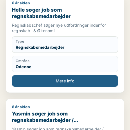
6 år siden
Helle søger job som regnskabsmedarbejder
Helle søger job som
regnskabsmedarbejder
Regnskabschef søger nye udfordringer indenfor
regnskab- & Økonomi
Type
Regnskabsmedarbejder
Område
Odense
Mere info
6 år siden
Yasmin søger job som regnskabsmedarbejder / finansmedar
Yasmin søger job som
regnskabsmedarbejder /
finansmedarbejder / økonom
Yasmin søger job som regnskabsmedarbejder /