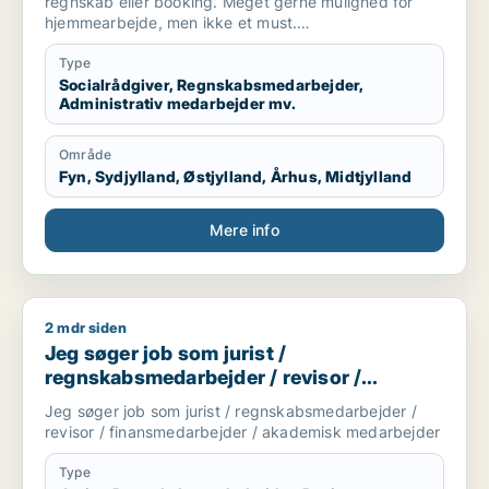
regnskab eller booking. Meget gerne mulighed for
hjemmearbejde, men ikke et must.
Sekretær for studerende
Type
Socialrådgiver, Regnskabsmedarbejder,
Administrativ medarbejder mv.
Område
Fyn, Sydjylland, Østjylland, Århus, Midtjylland
Mere info
2 mdr siden
Jeg søger job som jurist / regnskabsmedarbejder / revisor 
Jeg søger job som jurist /
regnskabsmedarbejder / revisor /
finansmedarbejder / akademisk
Jeg søger job som jurist / regnskabsmedarbejder /
medarbejder
revisor / finansmedarbejder / akademisk medarbejder
Type