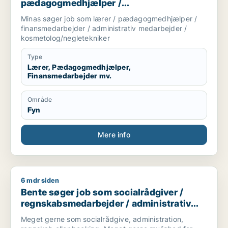
pædagogmedhjælper /
finansmedarbejder / administrativ
Minas søger job som lærer / pædagogmedhjælper /
medarbejder / kosmetolog/negletekniker
finansmedarbejder / administrativ medarbejder /
kosmetolog/negletekniker
Type
Lærer, Pædagogmedhjælper,
Finansmedarbejder mv.
Område
Fyn
Mere info
6 mdr siden
Bente søger job som socialrådgiver / regnskabsmedarbejder 
Bente søger job som socialrådgiver /
regnskabsmedarbejder / administrativ
medarbejder / kontorassistent
Meget gerne som socialrådgive, administration,