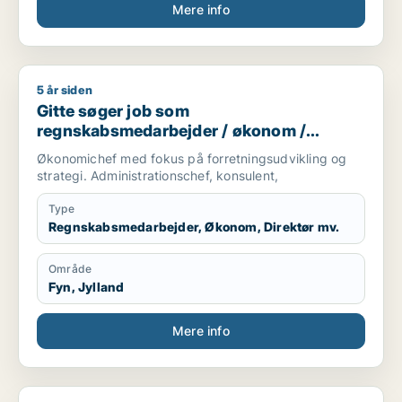
Mere info
5 år siden
Gitte søger job som regnskabsmedarbejder / økonom / direktør
Gitte søger job som
regnskabsmedarbejder / økonom /
direktør / hr-chef / lønspecialist
Økonomichef med fokus på forretningsudvikling og
strategi. Administrationschef, konsulent,
Type
Regnskabsmedarbejder, Økonom, Direktør mv.
Område
Fyn, Jylland
Mere info