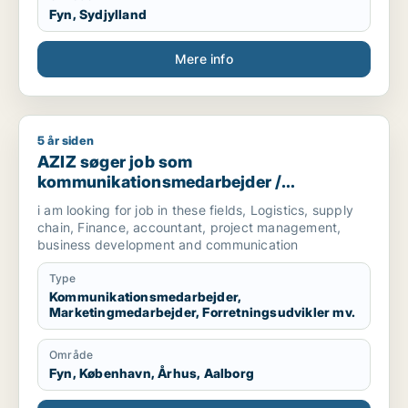
Fyn, Sydjylland
Mere info
5 år siden
AZIZ søger job som kommunikationsmedarbejder / marketingm
AZIZ søger job som
kommunikationsmedarbejder /
marketingmedarbejder /
i am looking for job in these fields, Logistics, supply
forretningsudvikler /
chain, Finance, accountant, project management,
regnskabsmedarbejder / revisor
business development and communication
Type
Kommunikationsmedarbejder,
Marketingmedarbejder, Forretningsudvikler mv.
Område
Fyn, København, Århus, Aalborg