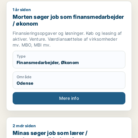
1 år siden
Morten søger job som finansmedarbejder / økonom
Morten søger job som finansmedarbejder
/ økonom
Finansieringsopgaver og løsninger. Køb og leasing af
aktiver. Venture. Værdiansættelse af virksomheder
mv. MBO, MBI mv.
Type
Finansmedarbejder, Økonom
Område
Odense
Mere info
2 mdr siden
Minas søger job som lærer / pædagogmedhjælper / finansmed
Minas søger job som lærer /