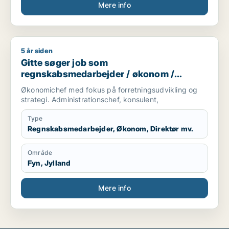
Mere info
5 år siden
Gitte søger job som regnskabsmedarbejder / økonom / direktør
Gitte søger job som
regnskabsmedarbejder / økonom /
direktør / hr-chef / lønspecialist
Økonomichef med fokus på forretningsudvikling og
strategi. Administrationschef, konsulent,
Type
Regnskabsmedarbejder, Økonom, Direktør mv.
Område
Fyn, Jylland
Mere info