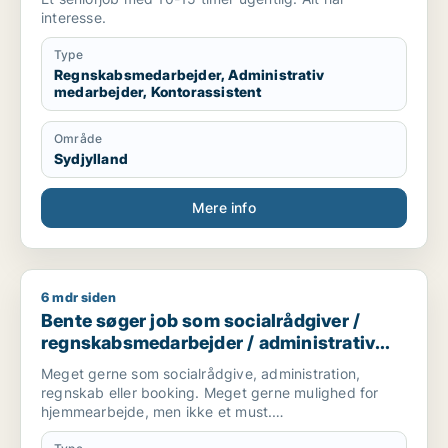
interesse.
Type
Regnskabsmedarbejder, Administrativ
medarbejder, Kontorassistent
Område
Sydjylland
Mere info
6 mdr siden
Bente søger job som socialrådgiver / regnskabsmedarbejder 
Bente søger job som socialrådgiver /
regnskabsmedarbejder / administrativ
medarbejder / kontorassistent
Meget gerne som socialrådgive, administration,
regnskab eller booking. Meget gerne mulighed for
hjemmearbejde, men ikke et must.
Sekretær for studerende