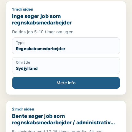
1 mdr siden
Inge søger job som regnskabsmedarbejder
Inge søger job som
regnskabsmedarbejder
Deltids job 5-10 timer om ugen
Type
Regnskabsmedarbejder
Område
Sydjylland
Mere info
2 mdr siden
Bente søger job som regnskabsmedarbejder / administrativ 
Bente søger job som
regnskabsmedarbejder / administrativ
medarbejder / kontorassistent
Et seniorjob med 10-15 timer ugentlig. Alt har