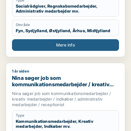
Type
Socialrådgiver, Regnskabsmedarbejder,
Administrativ medarbejder mv.
Område
Fyn, Sydjylland, Østjylland, Århus, Midtjylland
Mere info
1 år siden
Nina søger job som kommunikationsmedarbejder / kreativ med
Nina søger job som
kommunikationsmedarbejder / kreativ
medarbejder / indkøber / administrativ
Nina søger job som kommunikationsmedarbejder /
medarbejder / receptionist
kreativ medarbejder / indkøber / administrativ
medarbejder / receptionist
Type
Kommunikationsmedarbejder, Kreativ
medarbejder, Indkøber mv.