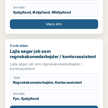
Område
Sydjylland, Østjylland, Midtjylland
Mere info
2 mdr siden
Lajla søger job som regnskabsmedarbejder / kontorassisten
Lajla søger job som
regnskabsmedarbejder / kontorassistent
Lajla søger job som regnskabsmedarbejder /
kontorassistent
Type
Regnskabsmedarbejder, Kontorassistent
Område
Fyn, Sydjylland