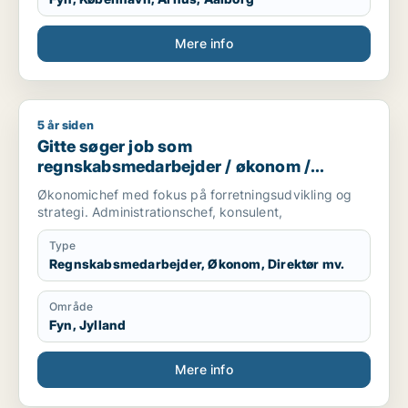
Mere info
5 år siden
Gitte søger job som regnskabsmedarbejder / økonom / direktør
Gitte søger job som
regnskabsmedarbejder / økonom /
direktør / hr-chef / lønspecialist
Økonomichef med fokus på forretningsudvikling og
strategi. Administrationschef, konsulent,
Type
Regnskabsmedarbejder, Økonom, Direktør mv.
Område
Fyn, Jylland
Mere info