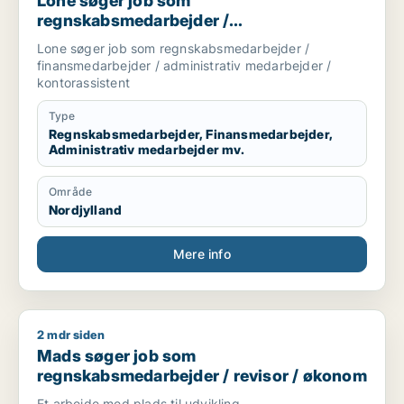
Lone søger job som
regnskabsmedarbejder /
finansmedarbejder / administrativ
Lone søger job som regnskabsmedarbejder /
medarbejder / kontorassistent
finansmedarbejder / administrativ medarbejder /
kontorassistent
Type
Regnskabsmedarbejder, Finansmedarbejder,
Administrativ medarbejder mv.
Område
Nordjylland
Mere info
2 mdr siden
Mads søger job som regnskabsmedarbejder / revisor / øko
Mads søger job som
regnskabsmedarbejder / revisor / økonom
Et arbejde med plads til udvikling