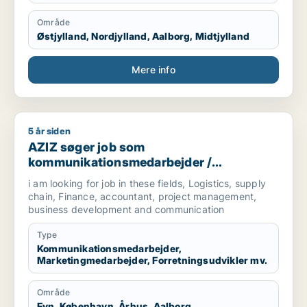
Område
Østjylland, Nordjylland, Aalborg, Midtjylland
Mere info
5 år siden
AZIZ søger job som kommunikationsmedarbejder / marketingm
AZIZ søger job som
kommunikationsmedarbejder /
marketingmedarbejder /
i am looking for job in these fields, Logistics, supply
forretningsudvikler /
chain, Finance, accountant, project management,
regnskabsmedarbejder / revisor
business development and communication
Type
Kommunikationsmedarbejder,
Marketingmedarbejder, Forretningsudvikler mv.
Område
Fyn, København, Århus, Aalborg