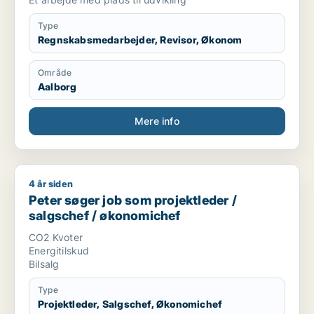
Type
Regnskabsmedarbejder, Revisor, Økonom
Område
Aalborg
Mere info
4 år siden
Peter søger job som projektleder / salgschef / økonomichef
Peter søger job som projektleder /
salgschef / økonomichef
CO2 Kvoter
Energitilskud
Bilsalg
Type
Projektleder, Salgschef, Økonomichef