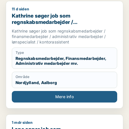
11 d siden
Kathrine søger job som regnskabsmedarbejder / finansmedarbe
Kathrine søger job som
regnskabsmedarbejder /
finansmedarbejder / administrativ
Kathrine søger job som regnskabsmedarbejder /
medarbejder / lønspecialist /
finansmedarbejder / administrativ medarbejder /
kontorassistent
lønspecialist / kontorassistent
Type
Regnskabsmedarbejder, Finansmedarbejder,
Administrativ medarbejder mv.
Område
Nordjylland, Aalborg
Mere info
1 mdr siden
Lone søger job som regnskabsmedarbejder / finansmedarbejd