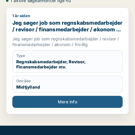
1 aktive søgeannoncer lige nu
1 år siden
Jeg søger job som regnskabsmedarbejder / revisor / finansme
Jeg søger job som regnskabsmedarbejder
/ revisor / finansmedarbejder / økonom /
frivillig
Jeg søger job som regnskabsmedarbejder / revisor /
finansmedarbejder / økonom / frivillig
Type
Regnskabsmedarbejder, Revisor,
Finansmedarbejder mv.
Område
Midtjylland
Mere info