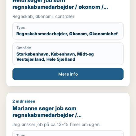
Heidi søger job som
regnskabsmedarbejder / økonom /
økonomichef
Regnskab, økonomi, controller
Type
Regnskabsmedarbejder, Økonom, Økonomichef
Område
Storkøbenhavn, København, Midt-og
Vestsjælland, Hele Sjælland
Mere info
2 mdr siden
Marianne søger job som regnskabsmedarbejder / finansmed
Marianne søger job som
regnskabsmedarbejder /
finansmedarbejder
Jeg ønsker job på ca 13-15 timer om ugen.
Type