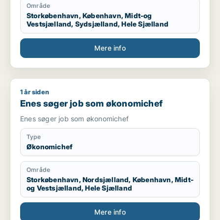
Område
Storkøbenhavn, København, Midt-og
Vestsjælland, Sydsjælland, Hele Sjælland
Mere info
1 år siden
Enes søger job som økonomichef
Enes søger job som økonomichef
Enes søger job som økonomichef
Type
Økonomichef
Område
Storkøbenhavn, Nordsjælland, København, Midt-
og Vestsjælland, Hele Sjælland
Mere info