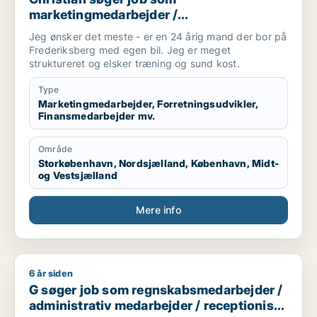
marketingmedarbejder /
forretningsudvikler / finansmedarbejder /
Jeg ønsker det meste - er en 24 årig mand der bor på
tjener
Frederiksberg med egen bil. Jeg er meget
struktureret og elsker træning og sund kost.
Type
Marketingmedarbejder, Forretningsudvikler,
Finansmedarbejder mv.
Område
Storkøbenhavn, Nordsjælland, København, Midt-
og Vestsjælland
Mere info
6 år siden
G søger job som regnskabsmedarbejder / administrativ medar
G søger job som regnskabsmedarbejder /
administrativ medarbejder / receptionist /