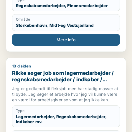
Regnskabsmedarbejder, Finansmedarbejder
Område
Storkøbenhavn, Midt-og Vestsjælland
Mere info
10 d siden
Rikke søger job som lagermedarbejder / regnskabsmedarbejde
Rikke søger job som lagermedarbejder /
regnskabsmedarbejder / indkøber /
receptionist / maskintekniker
Jeg er godkendt til fleksjob men har stadig masser at
tilbyde. Jeg søger et arbejde hvor jeg vil kunne være
en værdi for arbejdsgiver selvom at jeg ikke kan
arbejde i en fuldtidsstilling. Jeg er ikke bleg for at
prøve noget nyt og søger derfor ikke kun inde for en
Type
bestemt branche
Lagermedarbejder, Regnskabsmedarbejder,
Indkøber mv.