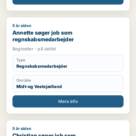
5 år siden
Annette søger job som regnskabsmedarbejder
Annette søger job som
regnskabsmedarbejder
Bogholder - på deltid
Type
Regnskabsmedarbejder
Område
Midt-og Vestsjælland
Mere info
5 år siden
Christian søger job som marketingmedarbejder / forretningsu
Christian søger job som