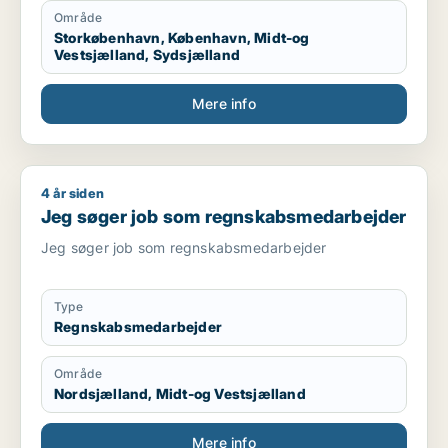
Område
Storkøbenhavn, København, Midt-og
Vestsjælland, Sydsjælland
Mere info
4 år siden
Jeg søger job som regnskabsmedarbejder
Jeg søger job som regnskabsmedarbejder
Jeg søger job som regnskabsmedarbejder
Type
Regnskabsmedarbejder
Område
Nordsjælland, Midt-og Vestsjælland
Mere info