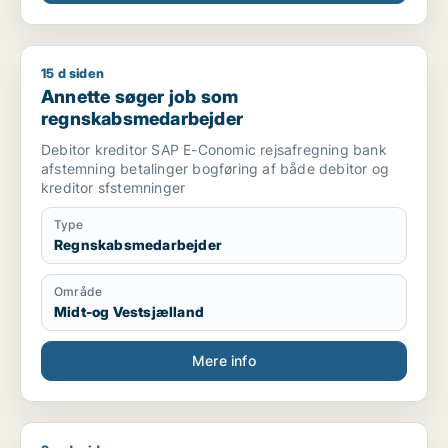
15 d siden
Annette søger job som regnskabsmedarbejder
Annette søger job som
regnskabsmedarbejder
Debitor kreditor SAP E-Conomic rejsafregning bank
afstemning betalinger bogføring af både debitor og
kreditor sfstemninger
Type
Regnskabsmedarbejder
Område
Midt-og Vestsjælland
Mere info