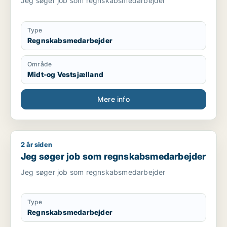
Jeg søger job som regnskabsmedarbejder
Type
Regnskabsmedarbejder
Område
Midt-og Vestsjælland
Mere info
2 år siden
Jeg søger job som regnskabsmedarbejder
Jeg søger job som regnskabsmedarbejder
Jeg søger job som regnskabsmedarbejder
Type
Regnskabsmedarbejder