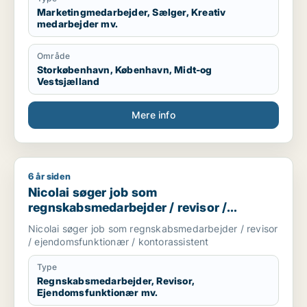
Marketingmedarbejder, Sælger, Kreativ
medarbejder mv.
Område
Storkøbenhavn, København, Midt-og
Vestsjælland
Mere info
6 år siden
Nicolai søger job som regnskabsmedarbejder / revisor / eje
Nicolai søger job som
regnskabsmedarbejder / revisor /
ejendomsfunktionær / kontorassistent
Nicolai søger job som regnskabsmedarbejder / revisor
/ ejendomsfunktionær / kontorassistent
Type
Regnskabsmedarbejder, Revisor,
Ejendomsfunktionær mv.