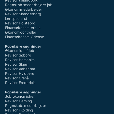
Revisor Kalundborg
Regnskabsmedarbejder job
Økonomimedarbejder
Revisor Skanderborg
Lønspecialist
Revisor Holstebro
Finansøkonom Århus
Økonomicontroller
Finansøkonom Odense
Populære søgninger
Økonomichef job
Revisor Søborg
Revisor Hørsholm
Revisor Skjern
Revisor Aabenraa
Revisor Hvidovre
Revisor Grenå
Revisor Fredericia
Populære søgninger
Job økonomichef
Revisor Herning
Regnskabsmedarbejder
Revisor i Kolding