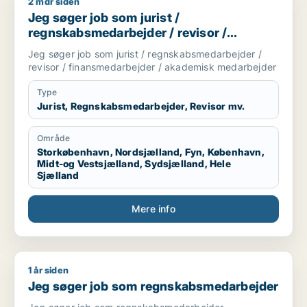
2 mdr siden
Jeg søger job som jurist / regnskabsmedarbejder / revisor 
Jeg søger job som jurist /
regnskabsmedarbejder / revisor /
finansmedarbejder / akademisk
Jeg søger job som jurist / regnskabsmedarbejder /
medarbejder
revisor / finansmedarbejder / akademisk medarbejder
Type
Jurist, Regnskabsmedarbejder, Revisor mv.
Område
Storkøbenhavn, Nordsjælland, Fyn, København,
Midt-og Vestsjælland, Sydsjælland, Hele
Sjælland
Mere info
1 år siden
Jeg søger job som regnskabsmedarbejder
Jeg søger job som regnskabsmedarbejder