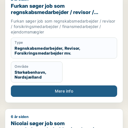
trativ medarbejder / kontorassistent / kundeservicemed
Furkan søger job som regnskabsmedarbejder / revis
Furkan søger job som
regnskabsmedarbejder / revisor /
forsikringsmedarbejder /
Furkan søger job som regnskabsmedarbejder / revisor
finansmedarbejder / ejendomsmægler
/ forsikringsmedarbejder / finansmedarbejder /
ejendomsmægler
Type
Regnskabsmedarbejder, Revisor,
Forsikringsmedarbejder mv.
Område
Storkøbenhavn,
Nordsjælland
Mere info
6 år siden
rretningsudvikler / finansmedarbejder / tjener
Nicolai søger job som regnskabsmedarbejder / revis
Nicolai søger job som