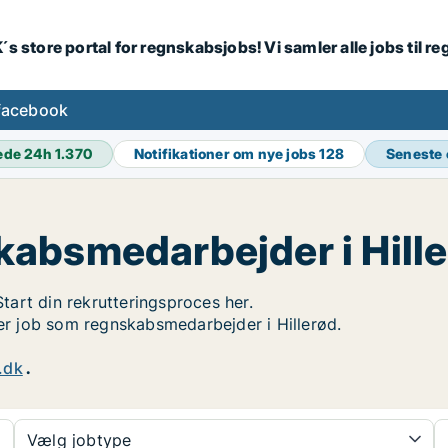
´s store portal for regnskabsjobs! Vi samler alle jobs til
facebook
ede 24h
1.370
Notifikationer om nye jobs
128
Seneste
absmedarbejder i Hill
Start din rekrutteringsproces her.
ger job som regnskabsmedarbejder i Hillerød.
.dk
.
Vælg jobtype