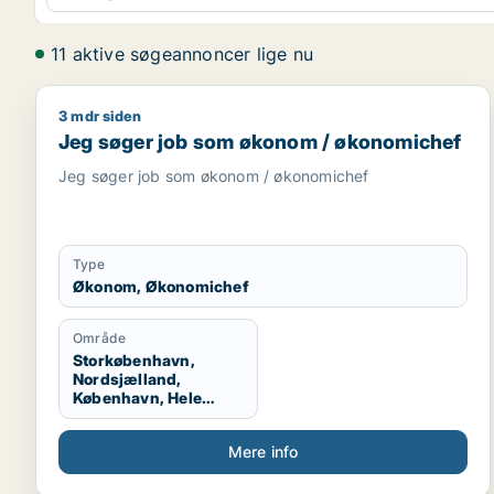
11 aktive søgeannoncer lige nu
3 mdr siden
Jeg søger job som økonom / økonomichef
Jeg søger job som økonom / økonomichef
Jeg søger job som økonom / økonomichef
Type
Økonom, Økonomichef
Område
Storkøbenhavn,
Nordsjælland,
København, Hele
Danmark
Mere info