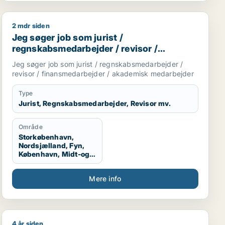
2 mdr siden
onom / konsulent
Jeg søger job som jurist / regnskabsmedarbejder / re
Jeg søger job som jurist /
regnskabsmedarbejder / revisor /
finansmedarbejder / akademisk
Jeg søger job som jurist / regnskabsmedarbejder /
medarbejder
revisor / finansmedarbejder / akademisk medarbejder
Type
Jurist, Regnskabsmedarbejder, Revisor mv.
Område
Storkøbenhavn,
Nordsjælland, Fyn,
København, Midt-og
Vestsjælland,
Sydsjælland, Hele
Mere info
Sjælland
4 år siden