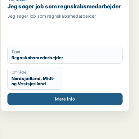
arbejder
or / forsikringsmedarbejder / finansmedarbejder / ejend
Jeg søger job som regnskabsmedarbejder
Jeg søger job som regnskabsmedarbejder
Jeg søger job som regnskabsmedarbejder
Type
Regnskabsmedarbejder
Område
Nordsjælland, Midt-
og Vestsjælland
Mere info
or / ejendomsfunktionær / kontorassistent