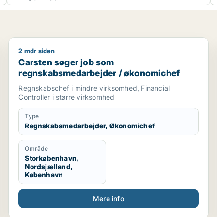
2 mdr siden
Carsten søger job som regnskabsmedarbejder / øk
Carsten søger job som
regnskabsmedarbejder / økonomichef
Regnskabschef i mindre virksomhed, Financial
Controller i større virksomhed
Type
Regnskabsmedarbejder, Økonomichef
Område
Storkøbenhavn,
Nordsjælland,
København
Mere info