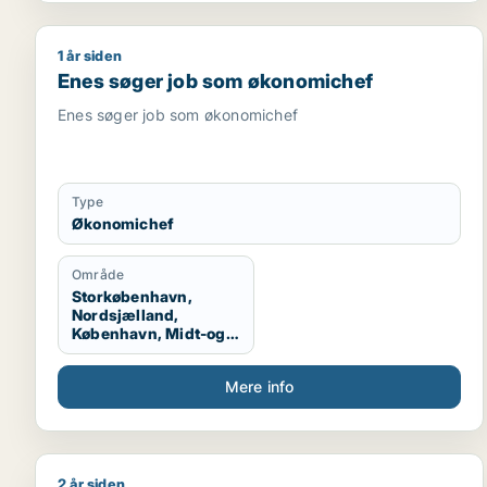
1 år siden
Enes søger job som økonomichef
Enes søger job som økonomichef
Enes søger job som økonomichef
Type
Økonomichef
Område
Storkøbenhavn,
Nordsjælland,
København, Midt-og
Vestsjælland, Hele
Sjælland
Mere info
2 år siden