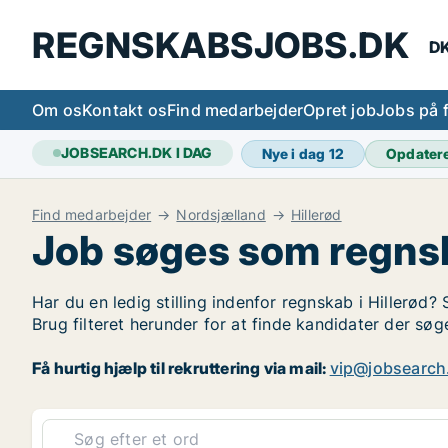
REGNSKABSJOBS.DK
DK
Om os
Kontakt os
Find medarbejder
Opret job
Jobs på 
JOBSEARCH.DK I DAG
Nye i dag
12
Opdater
Find medarbejder
Nordsjælland
Hillerød
Job søges som regnsk
Har du en ledig stilling indenfor regnskab i Hillerød? 
Brug filteret herunder for at finde kandidater der sø
Få hurtig hjælp til rekruttering via mail:
vip@jobsearch