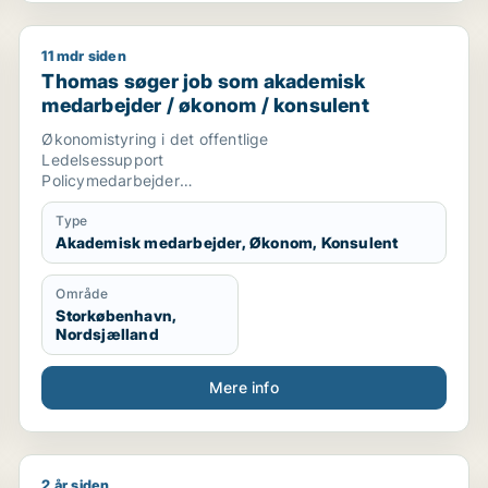
11 mdr siden
Thomas søger job som akademisk medarbejder / øk
Thomas søger job som akademisk
medarbejder / økonom / konsulent
Økonomistyring i det offentlige
Ledelsessupport
Policymedarbejder
AC-Generalist
Akademiker
Type
Akademisk medarbejder, Økonom, Konsulent
Område
Storkøbenhavn,
Nordsjælland
Mere info
2 år siden