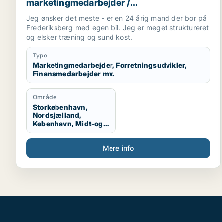
marketingmedarbejder /
forretningsudvikler / finansmedarbejder /
Jeg ønsker det meste - er en 24 årig mand der bor på
tjener
Frederiksberg med egen bil. Jeg er meget struktureret
og elsker træning og sund kost.
Type
Marketingmedarbejder, Forretningsudvikler,
Finansmedarbejder mv.
Område
Storkøbenhavn,
Nordsjælland,
København, Midt-og
Vestsjælland
Mere info