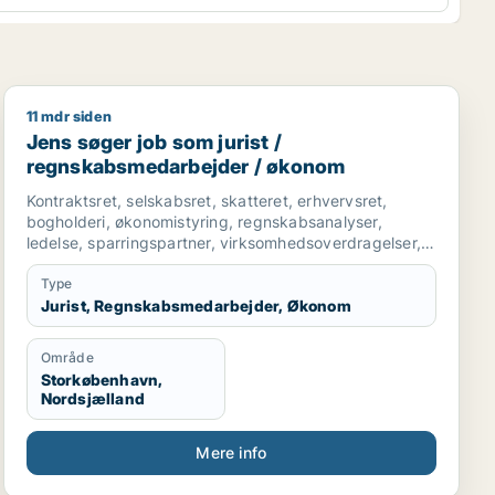
11 mdr siden
onomichef
Jens søger job som jurist / regnskabsmedarbejder / 
Jens søger job som jurist /
regnskabsmedarbejder / økonom
Kontraktsret, selskabsret, skatteret, erhvervsret,
bogholderi, økonomistyring, regnskabsanalyser,
ledelse, sparringspartner, virksomhedsoverdragelser,
ejendomsoverdragelser, forretningsudvikling, indkøb,
Type
Jurist, Regnskabsmedarbejder, Økonom
Område
Storkøbenhavn,
Nordsjælland
Mere info