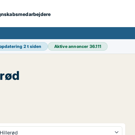
 regnskabsmedarbejdere
 opdatering
2 t siden
Aktive annoncer
36.111
erød
Hillerød