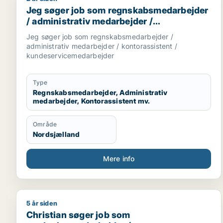
Jeg søger job som regnskabsmedarbejder / adminis
Jeg søger job som regnskabsmedarbejder
/ administrativ medarbejder /
kontorassistent /
Jeg søger job som regnskabsmedarbejder /
kundeservicemedarbejder
administrativ medarbejder / kontorassistent /
kundeservicemedarbejder
Type
Regnskabsmedarbejder, Administrativ
medarbejder, Kontorassistent mv.
Område
Nordsjælland
Mere info
5 år siden
Christian søger job som marketingmedarbejder / fo
Christian søger job som