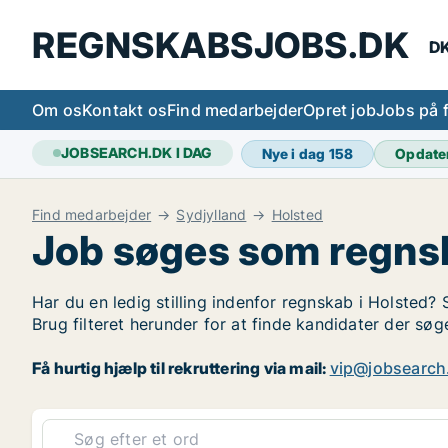
REGNSKABSJOBS.DK
DK
Om os
Kontakt os
Find medarbejder
Opret job
Jobs på 
JOBSEARCH.DK I DAG
Nye i dag
158
Opdate
Find medarbejder
Sydjylland
Holsted
Job søges som regns
Har du en ledig stilling indenfor regnskab i Holsted? 
Brug filteret herunder for at finde kandidater der s
Få hurtig hjælp til rekruttering via mail:
vip@jobsearch