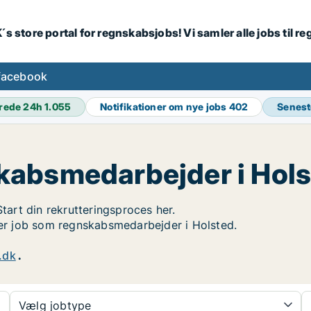
´s store portal for regnskabsjobs! Vi samler alle jobs til
facebook
rede 24h
1.055
Notifikationer om nye jobs
402
Senest
kabsmedarbejder i Hol
Start din rekrutteringsproces her.
øger job som regnskabsmedarbejder i Holsted.
.dk
.
Vælg jobtype