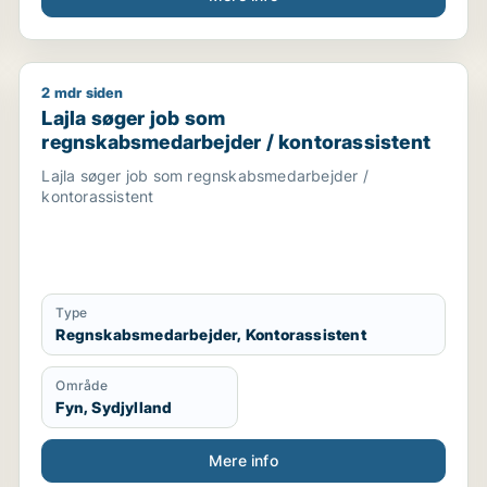
2 mdr siden
reativ medarbejder / indkøber / administrativ medarbejde
Lajla søger job som regnskabsmedarbejder / kontora
Lajla søger job som
regnskabsmedarbejder / kontorassistent
Lajla søger job som regnskabsmedarbejder /
kontorassistent
Type
Regnskabsmedarbejder, Kontorassistent
Område
Fyn, Sydjylland
Mere info