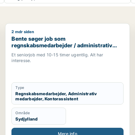
2 mdr siden
Bente søger job som regnskabsmedarbejder / adminis
Bente søger job som
regnskabsmedarbejder / administrativ
medarbejder / kontorassistent
Et seniorjob med 10-15 timer ugentlig. Alt har
interesse.
Type
Regnskabsmedarbejder, Administrativ
medarbejder, Kontorassistent
Område
Sydjylland
Mere info