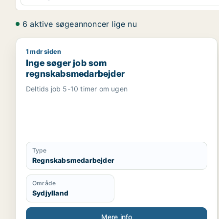
6 aktive søgeannoncer lige nu
1 mdr siden
Inge søger job som regnskabsmedarbejder
Inge søger job som
regnskabsmedarbejder
Deltids job 5-10 timer om ugen
Type
Regnskabsmedarbejder
Område
Sydjylland
Mere info