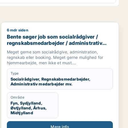
6 mdr siden
trativ medarbejder / kontorassistent
Bente søger job som socialrådgiver / regnskabsmedarb
Bente søger job som socialrådgiver /
regnskabsmedarbejder / administrativ
medarbejder / kontorassistent
Meget gerne som socialrådgive, administration,
regnskab eller booking. Meget gerne mulighed for
hjemmearbejde, men ikke et must.
Sekretær for studerende
Type
Socialrådgiver, Regnskabsmedarbejder,
Administrativ medarbejder mv.
Område
Fyn, Sydjylland,
Østjylland, Århus,
Midtjylland
Mere info