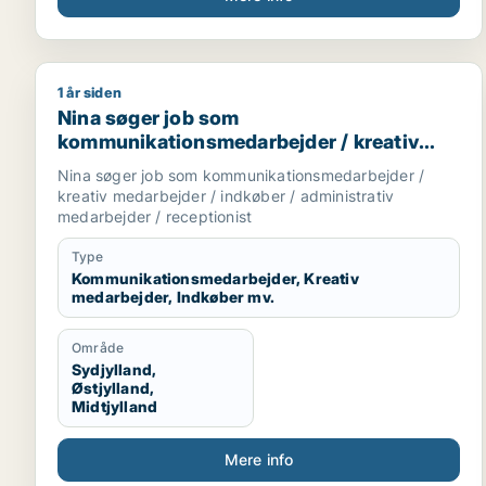
1 år siden
Nina søger job som kommunikationsmedarbejder / k
Nina søger job som
kommunikationsmedarbejder / kreativ
medarbejder / indkøber / administrativ
Nina søger job som kommunikationsmedarbejder /
medarbejder / receptionist
kreativ medarbejder / indkøber / administrativ
medarbejder / receptionist
Type
Kommunikationsmedarbejder, Kreativ
medarbejder, Indkøber mv.
Område
Sydjylland,
Østjylland,
Midtjylland
Mere info