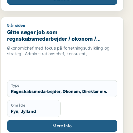
5 år siden
r / receptionist
ssistent
Gitte søger job som regnskabsmedarbejder / økonom / d
Gitte søger job som
regnskabsmedarbejder / økonom /
direktør / hr-chef / lønspecialist
Økonomichef med fokus på forretningsudvikling og
strategi. Administrationschef, konsulent,
Type
Regnskabsmedarbejder, Økonom, Direktør mv.
Område
Fyn, Jylland
Mere info