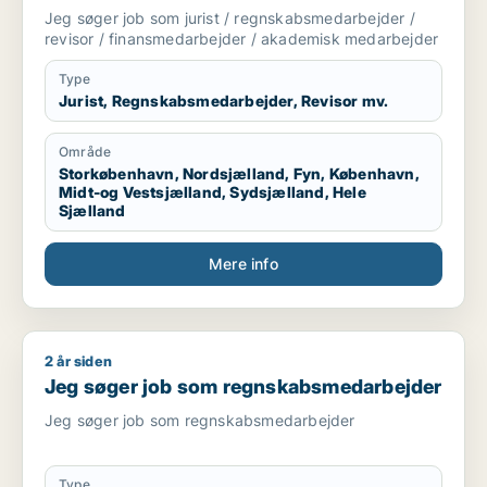
finansmedarbejder / akademisk
Jeg søger job som jurist / regnskabsmedarbejder /
medarbejder
revisor / finansmedarbejder / akademisk medarbejder
Type
Jurist, Regnskabsmedarbejder, Revisor mv.
Område
Storkøbenhavn, Nordsjælland, Fyn, København,
Midt-og Vestsjælland, Sydsjælland, Hele
Sjælland
Mere info
2 år siden
Jeg søger job som regnskabsmedarbejder
Jeg søger job som regnskabsmedarbejder
Jeg søger job som regnskabsmedarbejder
Type