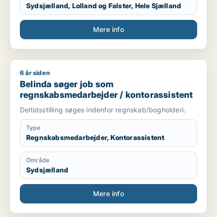
Sydsjælland, Lolland og Falster, Hele Sjælland
Mere info
6 år siden
Belinda søger job som regnskabsmedarbejder / kontorassist
Belinda søger job som
regnskabsmedarbejder / kontorassistent
Deltidsstilling søges indenfor regnskab/bogholderi.
Type
Regnskabsmedarbejder, Kontorassistent
Område
Sydsjælland
Mere info