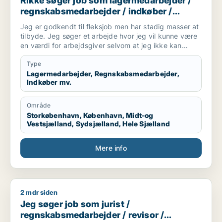
Rikke søger job som lagermedarbejder /
regnskabsmedarbejder / indkøber /
receptionist / maskintekniker
Jeg er godkendt til fleksjob men har stadig masser at
tilbyde. Jeg søger et arbejde hvor jeg vil kunne være
en værdi for arbejdsgiver selvom at jeg ikke kan
arbejde i en fuldtidsstilling. Jeg er ikke bleg for at
prøve noget nyt og søger derfor ikke kun inde for en
Type
bestemt branche
Lagermedarbejder, Regnskabsmedarbejder,
Indkøber mv.
Område
Storkøbenhavn, København, Midt-og
Vestsjælland, Sydsjælland, Hele Sjælland
Mere info
2 mdr siden
Jeg søger job som jurist / regnskabsmedarbejder / revisor 
Jeg søger job som jurist /
regnskabsmedarbejder / revisor /