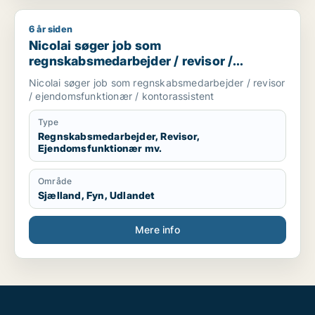
6 år siden
Nicolai søger job som regnskabsmedarbejder / revisor / eje
Nicolai søger job som
regnskabsmedarbejder / revisor /
ejendomsfunktionær / kontorassistent
Nicolai søger job som regnskabsmedarbejder / revisor
/ ejendomsfunktionær / kontorassistent
Type
Regnskabsmedarbejder, Revisor,
Ejendomsfunktionær mv.
Område
Sjælland, Fyn, Udlandet
Mere info