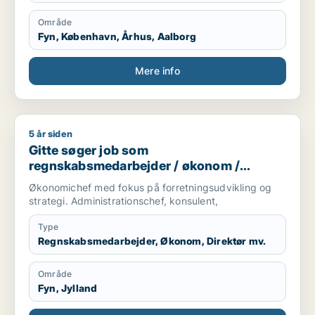
Område
Fyn, København, Århus, Aalborg
Mere info
5 år siden
Gitte søger job som regnskabsmedarbejder / økonom / direktør
Gitte søger job som
regnskabsmedarbejder / økonom /
direktør / hr-chef / lønspecialist
Økonomichef med fokus på forretningsudvikling og
strategi. Administrationschef, konsulent,
Type
Regnskabsmedarbejder, Økonom, Direktør mv.
Område
Fyn, Jylland