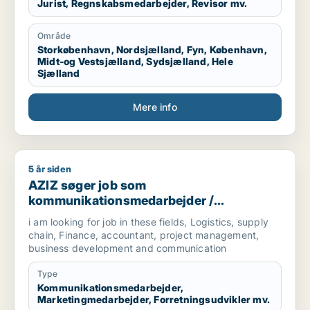
Jurist, Regnskabsmedarbejder, Revisor mv.
Område
Storkøbenhavn, Nordsjælland, Fyn, København,
Midt-og Vestsjælland, Sydsjælland, Hele
Sjælland
Mere info
5 år siden
AZIZ søger job som kommunikationsmedarbejder / marketingm
AZIZ søger job som
kommunikationsmedarbejder /
marketingmedarbejder /
i am looking for job in these fields, Logistics, supply
forretningsudvikler /
chain, Finance, accountant, project management,
regnskabsmedarbejder / revisor
business development and communication
Type
Kommunikationsmedarbejder,
Marketingmedarbejder, Forretningsudvikler mv.