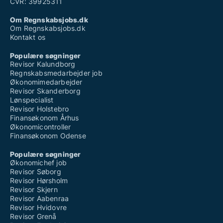
CVR: 39925311
Om Regnskabsjobs.dk
Om Regnskabsjobs.dk
Kontakt os
Populære søgninger
Revisor Kalundborg
Regnskabsmedarbejder job
Økonomimedarbejder
Revisor Skanderborg
Lønspecialist
Revisor Holstebro
Finansøkonom Århus
Økonomicontroller
Finansøkonom Odense
Populære søgninger
Økonomichef job
Revisor Søborg
Revisor Hørsholm
Revisor Skjern
Revisor Aabenraa
Revisor Hvidovre
Revisor Grenå