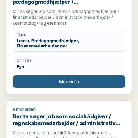
pædagogmedhjælper /
finansmedarbejder / administrativ
Minas søger job som lærer / pædagogmedhjælper /
medarbejder / kosmetolog/negletekniker
finansmedarbejder / administrativ medarbejder /
kosmetolog/negletekniker
Type
Lærer, Pædagogmedhjælper,
Finansmedarbejder mv.
Område
Fyn
Mere info
6 mdr siden
Bente søger job som socialrådgiver / regnskabsmedarbejder 
Bente søger job som socialrådgiver /
regnskabsmedarbejder / administrativ
medarbejder / kontorassistent
Meget gerne som socialrådgive, administration,