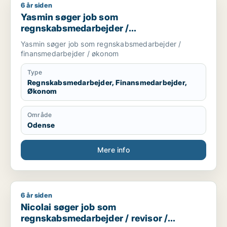
6 år siden
Yasmin søger job som regnskabsmedarbejder / finansmedar
Yasmin søger job som
regnskabsmedarbejder /
finansmedarbejder / økonom
Yasmin søger job som regnskabsmedarbejder /
finansmedarbejder / økonom
Type
Regnskabsmedarbejder, Finansmedarbejder,
Økonom
Område
Odense
Mere info
6 år siden
Nicolai søger job som regnskabsmedarbejder / revisor / eje
Nicolai søger job som
regnskabsmedarbejder / revisor /