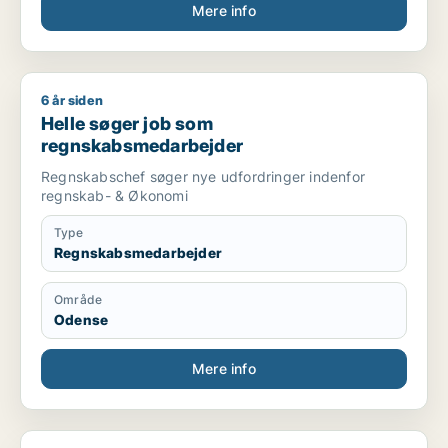
Mere info
6 år siden
Helle søger job som regnskabsmedarbejder
Helle søger job som
regnskabsmedarbejder
Regnskabschef søger nye udfordringer indenfor
regnskab- & Økonomi
Type
Regnskabsmedarbejder
Område
Odense
Mere info