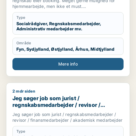
regnskab eller booking. Meget gerne mulighed for
hjemmearbejde, men ikke et must.
Sekretær for studerende
Type
Socialrådgiver, Regnskabsmedarbejder,
Administrativ medarbejder mv.
Område
Fyn, Sydjylland, Østjylland, Århus, Midtjylland
Mere info
2 mdr siden
Jeg søger job som jurist / regnskabsmedarbejder / revisor 
Jeg søger job som jurist /
regnskabsmedarbejder / revisor /
finansmedarbejder / akademisk
Jeg søger job som jurist / regnskabsmedarbejder /
medarbejder
revisor / finansmedarbejder / akademisk medarbejder
Type