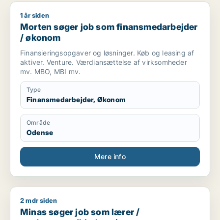
1 år siden
Morten søger job som finansmedarbejder / økonom
Morten søger job som finansmedarbejder
/ økonom
Finansieringsopgaver og løsninger. Køb og leasing af
aktiver. Venture. Værdiansættelse af virksomheder
mv. MBO, MBI mv.
Type
Finansmedarbejder, Økonom
Område
Odense
Mere info
2 mdr siden
Minas søger job som lærer / pædagogmedhjælper / finansmed
Minas søger job som lærer /