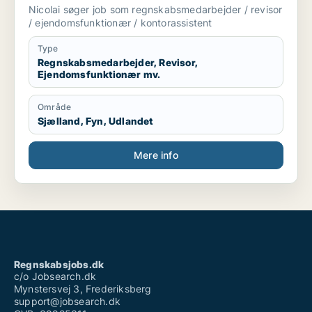
ejendomsfunktionær / kontorassistent
Nicolai søger job som regnskabsmedarbejder / revisor
/ ejendomsfunktionær / kontorassistent
Type
Regnskabsmedarbejder, Revisor,
Ejendomsfunktionær mv.
Område
Sjælland, Fyn, Udlandet
Mere info
Regnskabsjobs.dk
c/o Jobsearch.dk
Mynstersvej 3, Frederiksberg
support@jobsearch.dk