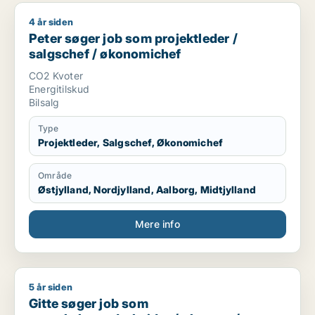
4 år siden
Peter søger job som projektleder / salgschef / økonomichef
Peter søger job som projektleder /
salgschef / økonomichef
CO2 Kvoter
Energitilskud
Bilsalg
Type
Projektleder, Salgschef, Økonomichef
Område
Østjylland, Nordjylland, Aalborg, Midtjylland
Mere info
5 år siden
Gitte søger job som regnskabsmedarbejder / økonom / direktør
Gitte søger job som