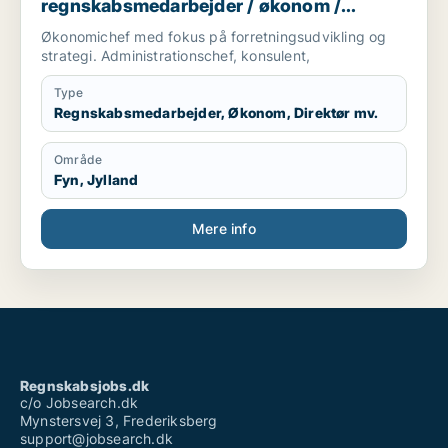
regnskabsmedarbejder / økonom /
direktør / hr-chef / lønspecialist
Økonomichef med fokus på forretningsudvikling og
strategi. Administrationschef, konsulent,
Type
Regnskabsmedarbejder, Økonom, Direktør mv.
Område
Fyn, Jylland
Mere info
Regnskabsjobs.dk
c/o Jobsearch.dk
Mynstersvej 3, Frederiksberg
support@jobsearch.dk