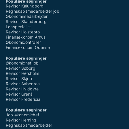
Populære søgninger
Revisor Kalundborg
Regnskabsmedarbejder job
Økonomimedarbejder
Revisor Skanderborg
Lønspecialist
Revisor Holstebro
Finansøkonom Århus
Økonomicontroller
Finansøkonom Odense
Populære søgninger
Økonomichef job
Revisor Søborg
Revisor Hørsholm
Revisor Skjern
Revisor Aabenraa
Revisor Hvidovre
Revisor Grenå
Revisor Fredericia
Populære søgninger
Job økonomichef
Revisor Herning
Regnskabsmedarbejder