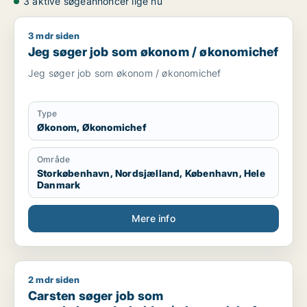
3 aktive søgeannoncer lige nu
3 mdr siden
Jeg søger job som økonom / økonomichef
Jeg søger job som økonom / økonomichef
Jeg søger job som økonom / økonomichef
Type
Økonom, Økonomichef
Område
Storkøbenhavn, Nordsjælland, København, Hele
Danmark
Mere info
2 mdr siden
Carsten søger job som regnskabsmedarbejder / økonomiche
Carsten søger job som