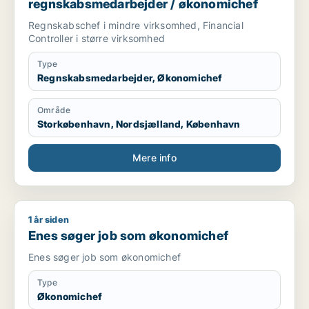
regnskabsmedarbejder / økonomichef
Regnskabschef i mindre virksomhed, Financial
Controller i større virksomhed
Type
Regnskabsmedarbejder, Økonomichef
Område
Storkøbenhavn, Nordsjælland, København
Mere info
1 år siden
Enes søger job som økonomichef
Enes søger job som økonomichef
Enes søger job som økonomichef
Type
Økonomichef