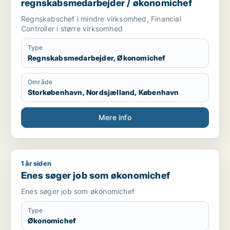
regnskabsmedarbejder / økonomichef
Regnskabschef i mindre virksomhed, Financial
Controller i større virksomhed
Type
Regnskabsmedarbejder, Økonomichef
Område
Storkøbenhavn, Nordsjælland, København
Mere info
1 år siden
Enes søger job som økonomichef
Enes søger job som økonomichef
Enes søger job som økonomichef
Type
Økonomichef