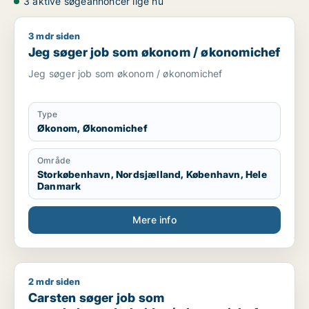
3 aktive søgeannoncer lige nu
3 mdr siden
Jeg søger job som økonom / økonomichef
Jeg søger job som økonom / økonomichef
Jeg søger job som økonom / økonomichef
Type
Økonom, Økonomichef
Område
Storkøbenhavn, Nordsjælland, København, Hele
Danmark
Mere info
2 mdr siden
Carsten søger job som regnskabsmedarbejder / økonomiche
Carsten søger job som