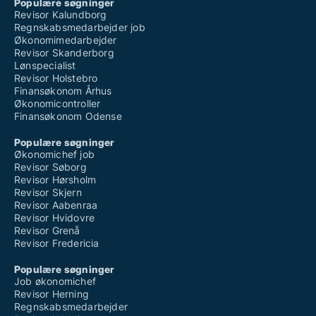
Populære søgninger
Revisor Kalundborg
Regnskabsmedarbejder job
Økonomimedarbejder
Revisor Skanderborg
Lønspecialist
Revisor Holstebro
Finansøkonom Århus
Økonomicontroller
Finansøkonom Odense
Populære søgninger
Økonomichef job
Revisor Søborg
Revisor Hørsholm
Revisor Skjern
Revisor Aabenraa
Revisor Hvidovre
Revisor Grenå
Revisor Fredericia
Populære søgninger
Job økonomichef
Revisor Herning
Regnskabsmedarbejder