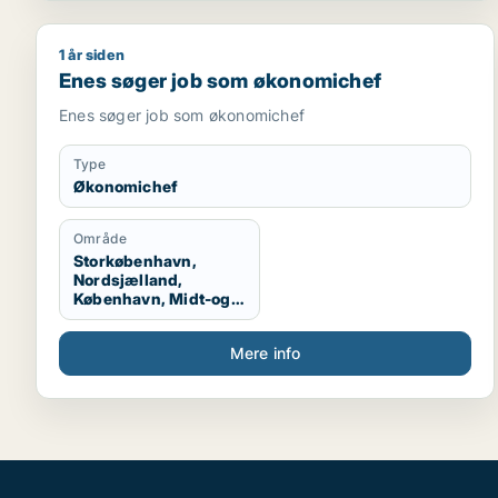
1 år siden
Enes søger job som økonomichef
Enes søger job som økonomichef
Enes søger job som økonomichef
Type
Økonomichef
Område
Storkøbenhavn,
Nordsjælland,
København, Midt-og
Vestsjælland, Hele
Sjælland
Mere info