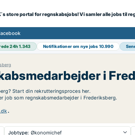
´s store portal for regnskabsjobs! Vi samler alle jobs til
facebook
rede 24h
1.343
Notifikationer om nye jobs
10.990
Sen
ksberg
kabsmedarbejder i Fred
berg? Start din rekrutteringsproces her.
øger job som regnskabsmedarbejder i Frederiksberg.
.dk
.
Jobtype:
Økonomichef