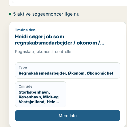
5 aktive søgeannoncer lige nu
1 mdr siden
Heidi søger job som regnskabsmedarbejder / øko
Heidi søger job som
regnskabsmedarbejder / økonom /
økonomichef
Regnskab, økonomi, controller
Type
Regnskabsmedarbejder, Økonom, Økonomichef
Område
Storkøbenhavn,
København, Midt-og
Vestsjælland, Hele
Sjælland
Mere info