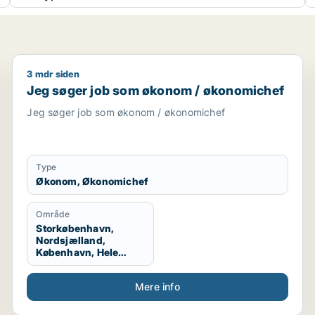
3 mdr siden
nom / økonomichef
Jeg søger job som økonom / økonomichef
Jeg søger job som økonom / økonomichef
Jeg søger job som økonom / økonomichef
Type
Økonom, Økonomichef
Område
Storkøbenhavn,
Nordsjælland,
København, Hele
Danmark
Mere info