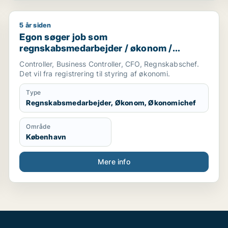
5 år siden
Egon søger job som regnskabsmedarbejder / økono
Egon søger job som
regnskabsmedarbejder / økonom /
økonomichef
Controller, Business Controller, CFO, Regnskabschef.
Det vil fra registrering til styring af økonomi.
Type
Regnskabsmedarbejder, Økonom, Økonomichef
Område
København
Mere info