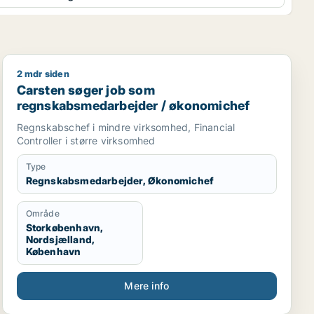
2 mdr siden
Carsten søger job som regnskabsmedarbejder / økon
Carsten søger job som
regnskabsmedarbejder / økonomichef
Regnskabschef i mindre virksomhed, Financial
Controller i større virksomhed
Type
Regnskabsmedarbejder, Økonomichef
Område
Storkøbenhavn,
Nordsjælland,
København
Mere info