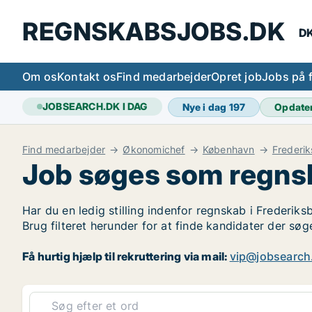
REGNSKABSJOBS.DK
DK
Om os
Kontakt os
Find medarbejder
Opret job
Jobs på 
JOBSEARCH.DK I DAG
Nye i dag
197
Opdate
Find medarbejder
Økonomichef
København
Frederi
Job søges som regns
Har du en ledig stilling indenfor regnskab i Frederiks
Brug filteret herunder for at finde kandidater der s
Få hurtig hjælp til rekruttering via mail:
vip@jobsearch