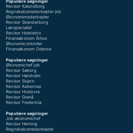
Populære søgninger
Revisor Kalundborg
Regnskabsmedarbejder job
Økonomimedarbejder
Revisor Skanderborg
Lønspecialist
Revisor Holstebro
Finansøkonom Århus
Økonomicontroller
Finansøkonom Odense
Populære søgninger
Økonomichef job
Revisor Søborg
Revisor Hørsholm
Revisor Skjern
Revisor Aabenraa
Revisor Hvidovre
Revisor Grenå
Revisor Fredericia
Populære søgninger
Job økonomichef
Revisor Herning
Regnskabsmedarbejder