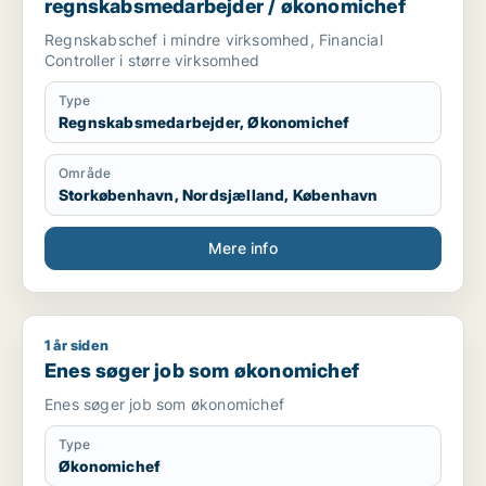
regnskabsmedarbejder / økonomichef
Regnskabschef i mindre virksomhed, Financial
Controller i større virksomhed
Type
Regnskabsmedarbejder, Økonomichef
Område
Storkøbenhavn, Nordsjælland, København
Mere info
1 år siden
Enes søger job som økonomichef
Enes søger job som økonomichef
Enes søger job som økonomichef
Type
Økonomichef