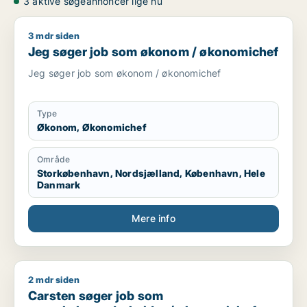
3 aktive søgeannoncer lige nu
3 mdr siden
Jeg søger job som økonom / økonomichef
Jeg søger job som økonom / økonomichef
Jeg søger job som økonom / økonomichef
Type
Økonom, Økonomichef
Område
Storkøbenhavn, Nordsjælland, København, Hele
Danmark
Mere info
2 mdr siden
Carsten søger job som regnskabsmedarbejder / økonomiche
Carsten søger job som