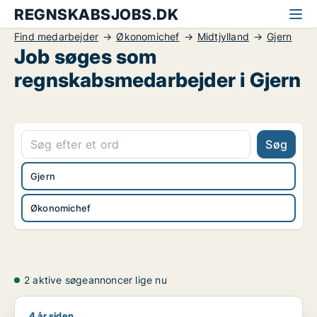
REGNSKABSJOBS.DK
Find medarbejder
Økonomichef
Midtjylland
Gjern
Job søges som
regnskabsmedarbejder i Gjern
Søg
Gjern
Økonomichef
2 aktive søgeannoncer lige nu
4 år siden
Peter søger job som projektleder / salgschef / økonomichef