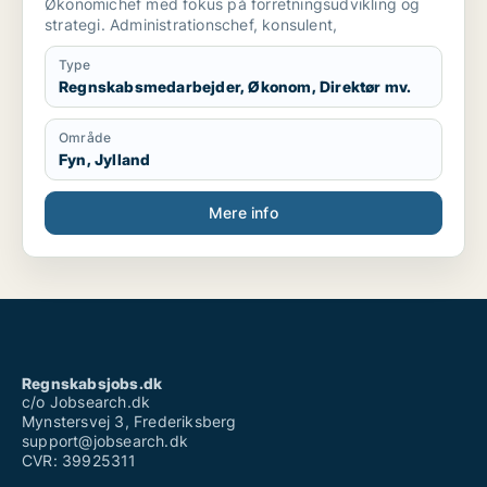
Økonomichef med fokus på forretningsudvikling og
strategi. Administrationschef, konsulent,
Type
Regnskabsmedarbejder, Økonom, Direktør mv.
Område
Fyn, Jylland
Mere info
Regnskabsjobs.dk
c/o Jobsearch.dk
Mynstersvej 3, Frederiksberg
support@jobsearch.dk
CVR: 39925311