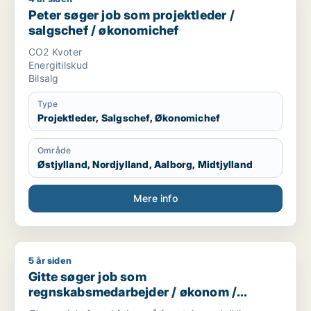
Peter søger job som projektleder /
salgschef / økonomichef
CO2 Kvoter
Energitilskud
Bilsalg
Type
Projektleder, Salgschef, Økonomichef
Område
Østjylland, Nordjylland, Aalborg, Midtjylland
Mere info
5 år siden
Gitte søger job som regnskabsmedarbejder / økonom / direktør
Gitte søger job som
regnskabsmedarbejder / økonom /
direktør / hr-chef / lønspecialist