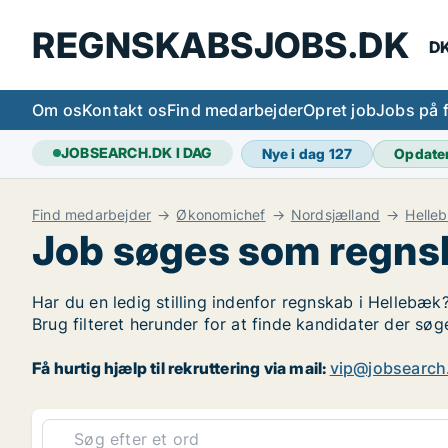
REGNSKABSJOBS.DK
DK
Om os
Kontakt os
Find medarbejder
Opret job
Jobs på 
JOBSEARCH.DK I DAG
Nye i dag
127
Opdate
Find medarbejder
Økonomichef
Nordsjælland
Helle
Job søges som regns
Har du en ledig stilling indenfor regnskab i Hellebæk?
Brug filteret herunder for at finde kandidater der s
Få hurtig hjælp til rekruttering via mail:
vip@jobsearch