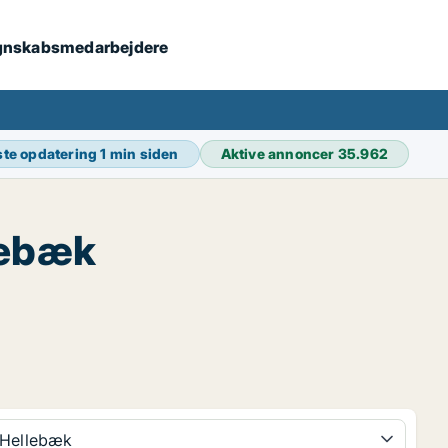
 regnskabsmedarbejdere
te opdatering
1 min siden
Aktive annoncer
35.962
lebæk
Hellebæk