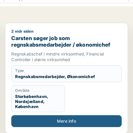
2 mdr siden
Carsten søger job som regnskabsmedarbejder / øk
Carsten søger job som
regnskabsmedarbejder / økonomichef
Regnskabschef i mindre virksomhed, Financial
Controller i større virksomhed
Type
Regnskabsmedarbejder, Økonomichef
Område
Storkøbenhavn,
Nordsjælland,
København
Mere info