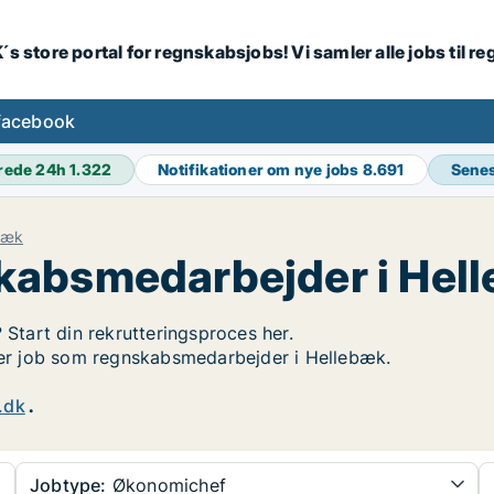
´s store portal for regnskabsjobs! Vi samler alle jobs til
facebook
rede 24h
1.322
Notifikationer om nye jobs
8.691
Senes
bæk
kabsmedarbejder i Hel
 Start din rekrutteringsproces her.
øger job som regnskabsmedarbejder i Hellebæk.
.dk
.
Jobtype:
Økonomichef