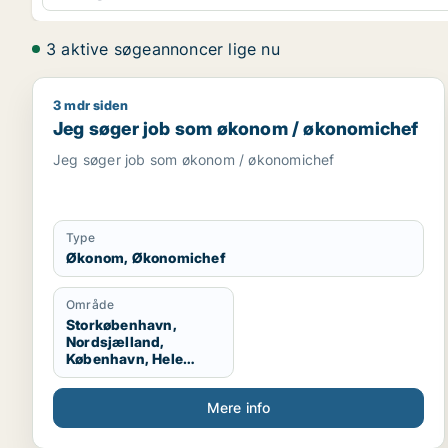
3 aktive søgeannoncer lige nu
3 mdr siden
Jeg søger job som økonom / økonomichef
Jeg søger job som økonom / økonomichef
Jeg søger job som økonom / økonomichef
Type
Økonom, Økonomichef
Område
Storkøbenhavn,
Nordsjælland,
København, Hele
Danmark
Mere info