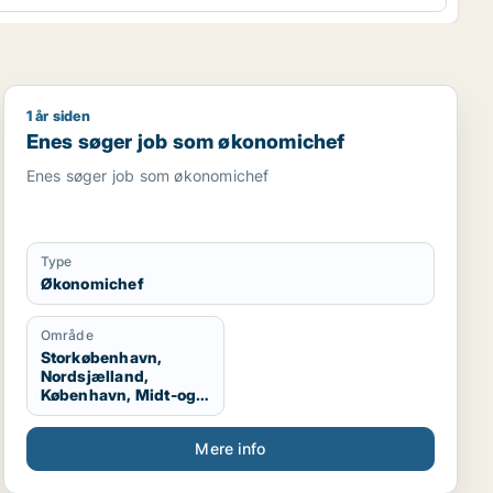
1 år siden
onomichef
Enes søger job som økonomichef
Enes søger job som økonomichef
Enes søger job som økonomichef
Type
Økonomichef
Område
Storkøbenhavn,
Nordsjælland,
København, Midt-og
Vestsjælland, Hele
Sjælland
Mere info