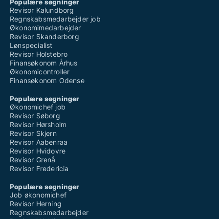
Populære søgninger
Revisor Kalundborg
Regnskabsmedarbejder job
Økonomimedarbejder
Revisor Skanderborg
Lønspecialist
Revisor Holstebro
Finansøkonom Århus
Økonomicontroller
Finansøkonom Odense
Populære søgninger
Økonomichef job
Revisor Søborg
Revisor Hørsholm
Revisor Skjern
Revisor Aabenraa
Revisor Hvidovre
Revisor Grenå
Revisor Fredericia
Populære søgninger
Job økonomichef
Revisor Herning
Regnskabsmedarbejder