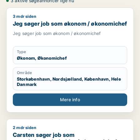
3 aktive søgeannoncer lige nu
3 mdr siden
Jeg søger job som økonom / økonomichef
Jeg søger job som økonom / økonomichef
Jeg søger job som økonom / økonomichef
Type
Økonom, Økonomichef
Område
Storkøbenhavn, Nordsjælland, København, Hele
Danmark
Mere info
2 mdr siden
Carsten søger job som regnskabsmedarbejder / økonomiche
Carsten søger job som