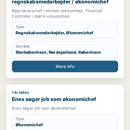
regnskabsmedarbejder / økonomichef
Regnskabschef i mindre virksomhed, Financial
Controller i større virksomhed
Type
Regnskabsmedarbejder, Økonomichef
Område
Storkøbenhavn, Nordsjælland, København
Mere info
1 år siden
Enes søger job som økonomichef
Enes søger job som økonomichef
Enes søger job som økonomichef
Type
Økonomichef