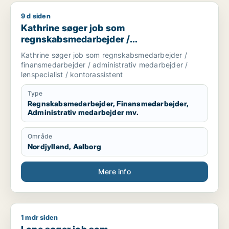
9 d siden
Kathrine søger job som regnskabsmedarbejder / finansmedarbe
Kathrine søger job som
regnskabsmedarbejder /
finansmedarbejder / administrativ
Kathrine søger job som regnskabsmedarbejder /
medarbejder / lønspecialist /
finansmedarbejder / administrativ medarbejder /
kontorassistent
lønspecialist / kontorassistent
Type
Regnskabsmedarbejder, Finansmedarbejder,
Administrativ medarbejder mv.
Område
Nordjylland, Aalborg
Mere info
1 mdr siden
Lone søger job som regnskabsmedarbejder / finansmedarbejd