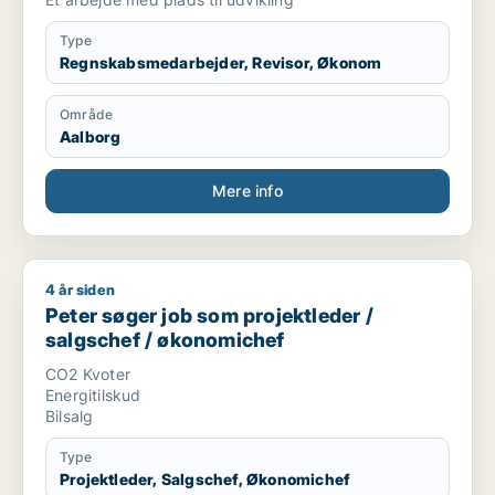
Type
Regnskabsmedarbejder, Revisor, Økonom
Område
Aalborg
Mere info
4 år siden
Peter søger job som projektleder / salgschef / økonomichef
Peter søger job som projektleder /
salgschef / økonomichef
CO2 Kvoter
Energitilskud
Bilsalg
Type
Projektleder, Salgschef, Økonomichef