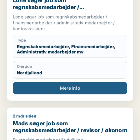
Lone søger job som
regnskabsmedarbejder /
finansmedarbejder / administrativ
Lone søger job som regnskabsmedarbejder /
medarbejder / kontorassistent
finansmedarbejder / administrativ medarbejder /
kontorassistent
Type
Regnskabsmedarbejder, Finansmedarbejder,
Administrativ medarbejder mv.
Område
Nordjylland
Mere info
2 mdr siden
Mads søger job som regnskabsmedarbejder / revisor / øko
Mads søger job som
regnskabsmedarbejder / revisor / økonom
Et arbejde med plads til udvikling