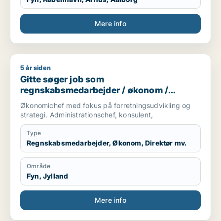
Mere info
5 år siden
Gitte søger job som regnskabsmedarbejder / økonom / direktør
Gitte søger job som
regnskabsmedarbejder / økonom /
direktør / hr-chef / lønspecialist
Økonomichef med fokus på forretningsudvikling og
strategi. Administrationschef, konsulent,
Type
Regnskabsmedarbejder, Økonom, Direktør mv.
Område
Fyn, Jylland
Mere info