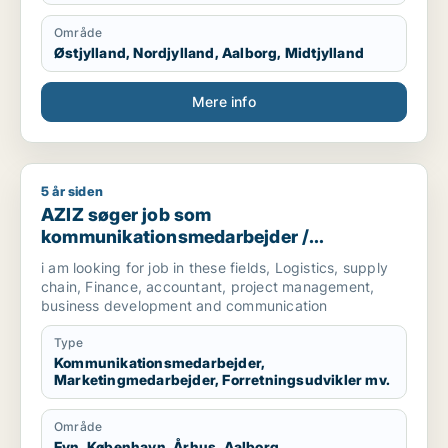
Område
Østjylland, Nordjylland, Aalborg, Midtjylland
Mere info
5 år siden
AZIZ søger job som kommunikationsmedarbejder / marketingm
AZIZ søger job som
kommunikationsmedarbejder /
marketingmedarbejder /
i am looking for job in these fields, Logistics, supply
forretningsudvikler /
chain, Finance, accountant, project management,
regnskabsmedarbejder / revisor
business development and communication
Type
Kommunikationsmedarbejder,
Marketingmedarbejder, Forretningsudvikler mv.
Område
Fyn, København, Århus, Aalborg