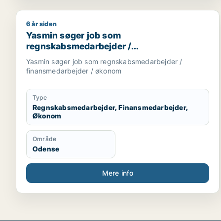
6 år siden
Yasmin søger job som regnskabsmedarbejder / fi
Yasmin søger job som
regnskabsmedarbejder /
finansmedarbejder / økonom
Yasmin søger job som regnskabsmedarbejder /
finansmedarbejder / økonom
Type
Regnskabsmedarbejder, Finansmedarbejder,
Økonom
Område
Odense
Mere info