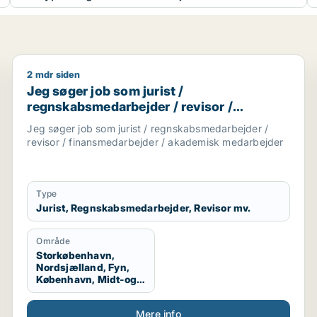
2 mdr siden
arbejder / administrativ medarbejder / kontorassistent
Jeg søger job som jurist / regnskabsmedarbejder / 
Jeg søger job som jurist /
regnskabsmedarbejder / revisor /
finansmedarbejder / akademisk
Jeg søger job som jurist / regnskabsmedarbejder /
medarbejder
revisor / finansmedarbejder / akademisk medarbejder
Type
Jurist, Regnskabsmedarbejder, Revisor mv.
Område
Storkøbenhavn,
Nordsjælland, Fyn,
København, Midt-og
Vestsjælland,
Sydsjælland, Hele
Mere info
Sjælland