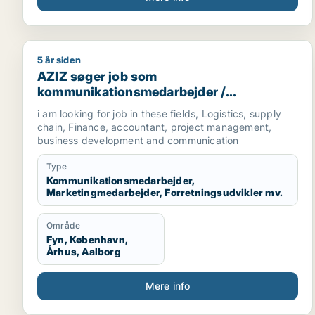
5 år siden
AZIZ søger job som kommunikationsmedarbejder / m
AZIZ søger job som
kommunikationsmedarbejder /
marketingmedarbejder /
i am looking for job in these fields, Logistics, supply
forretningsudvikler /
chain, Finance, accountant, project management,
regnskabsmedarbejder / revisor
business development and communication
Type
Kommunikationsmedarbejder,
Marketingmedarbejder, Forretningsudvikler mv.
Område
Fyn, København,
Århus, Aalborg
Mere info