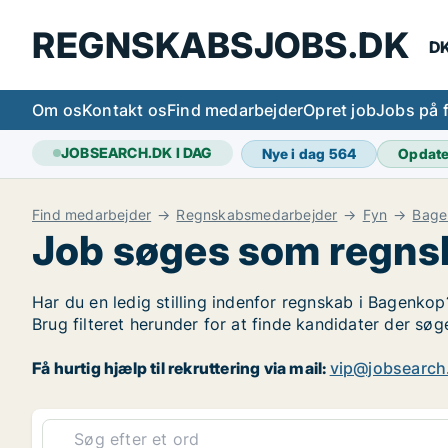
REGNSKABSJOBS.DK
DK
Om os
Kontakt os
Find medarbejder
Opret job
Jobs på 
JOBSEARCH.DK I DAG
Nye i dag
564
Opdat
Find medarbejder
Regnskabsmedarbejder
Fyn
Bage
Job søges som regns
Har du en ledig stilling indenfor regnskab i Bagenkop
Brug filteret herunder for at finde kandidater der s
Få hurtig hjælp til rekruttering via mail:
vip@jobsearch