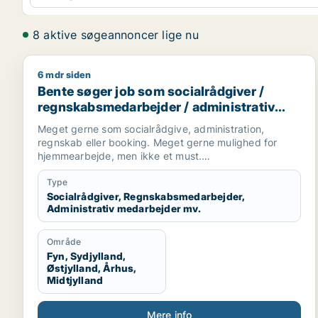
8 aktive søgeannoncer lige nu
6 mdr siden
Bente søger job som socialrådgiver / regnskabsmed
Bente søger job som socialrådgiver /
regnskabsmedarbejder / administrativ
medarbejder / kontorassistent
Meget gerne som socialrådgive, administration,
regnskab eller booking. Meget gerne mulighed for
hjemmearbejde, men ikke et must.
Sekretær for studerende
Type
Socialrådgiver, Regnskabsmedarbejder,
Administrativ medarbejder mv.
Område
Fyn, Sydjylland,
Østjylland, Århus,
Midtjylland
Mere info