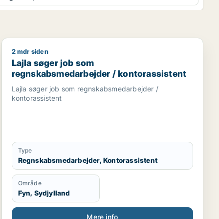
2 mdr siden
revisor / finansmedarbejder / akademisk medarbejder
Lajla søger job som regnskabsmedarbejder / kontorass
Lajla søger job som
regnskabsmedarbejder / kontorassistent
Lajla søger job som regnskabsmedarbejder /
kontorassistent
Type
Regnskabsmedarbejder, Kontorassistent
Område
Fyn, Sydjylland
Mere info