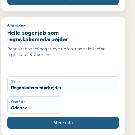
6 år siden
edarbejder / revisor
 direktør / hr-chef / lønspecialist
Helle søger job som regnskabsmedarbejder
Helle søger job som
regnskabsmedarbejder
Regnskabschef søger nye udfordringer indenfor
regnskab- & Økonomi
Type
Regnskabsmedarbejder
Område
Odense
Mere info