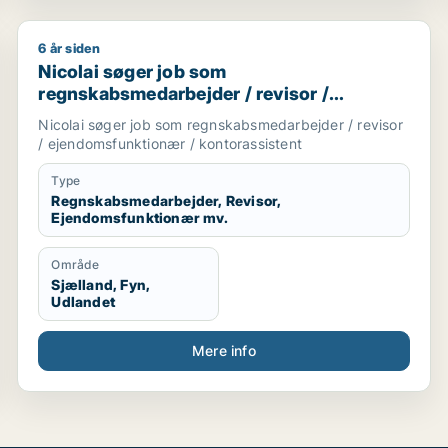
6 år siden
nansmedarbejder / økonom
Nicolai søger job som regnskabsmedarbejder / revis
Nicolai søger job som
regnskabsmedarbejder / revisor /
ejendomsfunktionær / kontorassistent
Nicolai søger job som regnskabsmedarbejder / revisor
/ ejendomsfunktionær / kontorassistent
Type
Regnskabsmedarbejder, Revisor,
Ejendomsfunktionær mv.
Område
Sjælland, Fyn,
Udlandet
Mere info