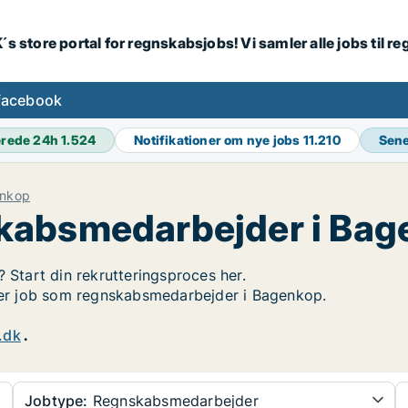
´s store portal for regnskabsjobs! Vi samler alle jobs til
facebook
erede 24h
1.524
Notifikationer om nye jobs
11.210
Sene
nkop
kabsmedarbejder i Bag
? Start din rekrutteringsproces her.
øger job som regnskabsmedarbejder i Bagenkop.
.dk
.
Jobtype:
Regnskabsmedarbejder