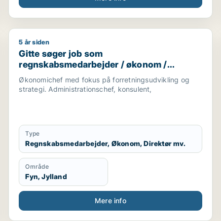
5 år siden
arketingmedarbejder / forretningsudvikler / regnskabsm
Gitte søger job som regnskabsmedarbejder / økonom /
Gitte søger job som
regnskabsmedarbejder / økonom /
direktør / hr-chef / lønspecialist
Økonomichef med fokus på forretningsudvikling og
strategi. Administrationschef, konsulent,
Type
Regnskabsmedarbejder, Økonom, Direktør mv.
Område
Fyn, Jylland
Mere info