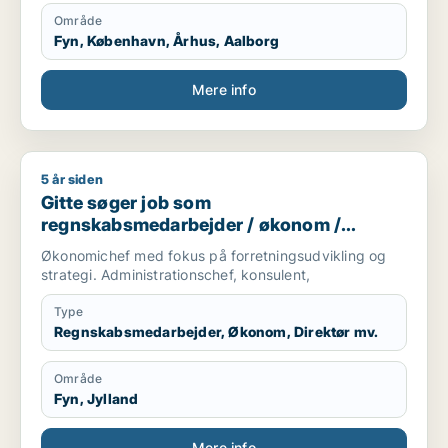
Område
Fyn, København, Århus, Aalborg
Mere info
5 år siden
Gitte søger job som regnskabsmedarbejder / økonom / direktør
Gitte søger job som
regnskabsmedarbejder / økonom /
direktør / hr-chef / lønspecialist
Økonomichef med fokus på forretningsudvikling og
strategi. Administrationschef, konsulent,
Type
Regnskabsmedarbejder, Økonom, Direktør mv.
Område
Fyn, Jylland
Mere info