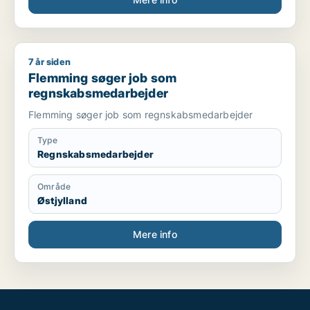
7 år siden
Flemming søger job som regnskabsmedarbejder
Flemming søger job som
regnskabsmedarbejder
Flemming søger job som regnskabsmedarbejder
Type
Regnskabsmedarbejder
Område
Østjylland
Mere info