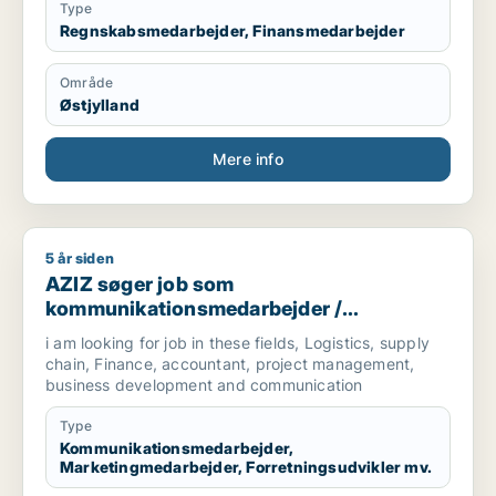
Type
Regnskabsmedarbejder, Finansmedarbejder
Område
Østjylland
Mere info
5 år siden
AZIZ søger job som kommunikationsmedarbejder / marketingm
AZIZ søger job som
kommunikationsmedarbejder /
marketingmedarbejder /
i am looking for job in these fields, Logistics, supply
forretningsudvikler /
chain, Finance, accountant, project management,
regnskabsmedarbejder / revisor
business development and communication
Type
Kommunikationsmedarbejder,
Marketingmedarbejder, Forretningsudvikler mv.