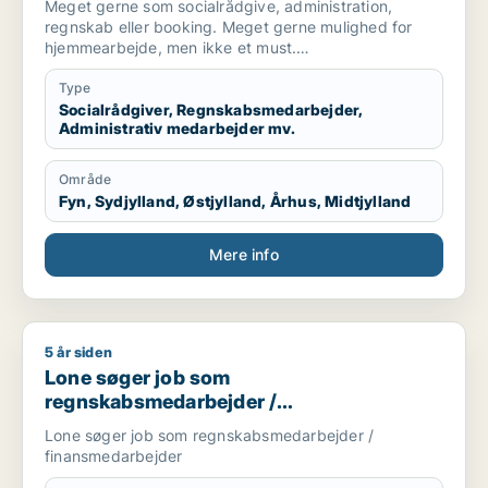
Meget gerne som socialrådgive, administration,
regnskab eller booking. Meget gerne mulighed for
hjemmearbejde, men ikke et must.
Sekretær for studerende
Type
Socialrådgiver, Regnskabsmedarbejder,
Administrativ medarbejder mv.
Område
Fyn, Sydjylland, Østjylland, Århus, Midtjylland
Mere info
5 år siden
Lone søger job som regnskabsmedarbejder / finansmedarbe
Lone søger job som
regnskabsmedarbejder /
finansmedarbejder
Lone søger job som regnskabsmedarbejder /
finansmedarbejder