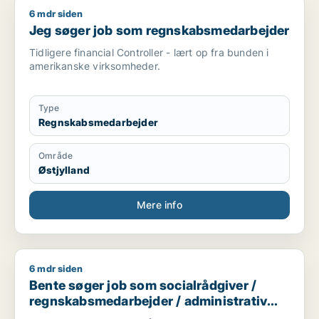
6 mdr siden
Jeg søger job som regnskabsmedarbejder
Jeg søger job som regnskabsmedarbejder
Tidligere financial Controller - lært op fra bunden i
amerikanske virksomheder.
Type
Regnskabsmedarbejder
Område
Østjylland
Mere info
6 mdr siden
Bente søger job som socialrådgiver / regnskabsmedarbejder 
Bente søger job som socialrådgiver /
regnskabsmedarbejder / administrativ
medarbejder / kontorassistent