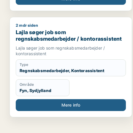
2 mdr siden
Lajla søger job som regnskabsmedarbejder / konto
Lajla søger job som
regnskabsmedarbejder / kontorassistent
Lajla søger job som regnskabsmedarbejder /
kontorassistent
Type
Regnskabsmedarbejder, Kontorassistent
Område
Fyn, Sydjylland
Mere info