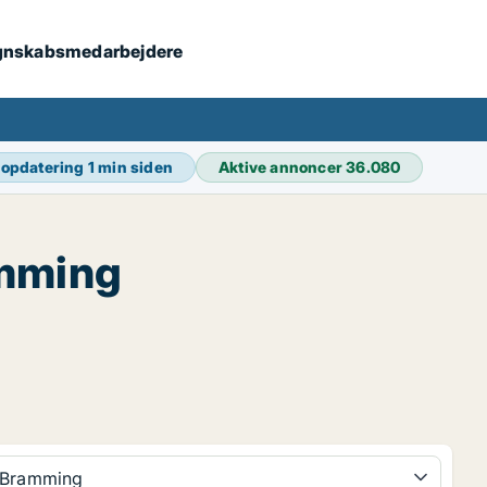
 regnskabsmedarbejdere
 opdatering
1 min siden
Aktive annoncer
36.080
amming
Bramming