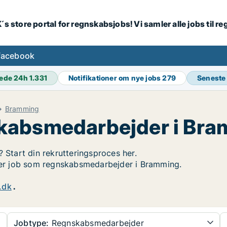
´s store portal for regnskabsjobs! Vi samler alle jobs til
facebook
ede 24h
1.331
Notifikationer om nye jobs
279
Seneste
Bramming
kabsmedarbejder i Br
? Start din rekrutteringsproces her.
øger job som regnskabsmedarbejder i Bramming.
.dk
.
Jobtype:
Regnskabsmedarbejder