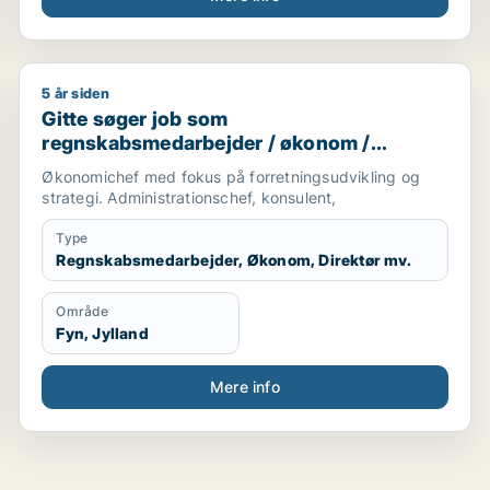
5 år siden
rassistent
Gitte søger job som regnskabsmedarbejder / økonom /
Gitte søger job som
regnskabsmedarbejder / økonom /
direktør / hr-chef / lønspecialist
Økonomichef med fokus på forretningsudvikling og
strategi. Administrationschef, konsulent,
Type
Regnskabsmedarbejder, Økonom, Direktør mv.
Område
Fyn, Jylland
Mere info