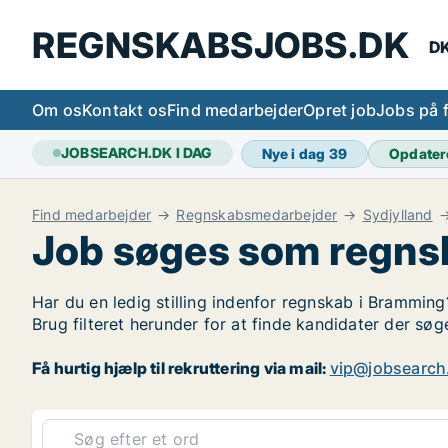
REGNSKABSJOBS.DK
DK
Om os
Kontakt os
Find medarbejder
Opret job
Jobs på 
JOBSEARCH.DK I DAG
Nye i dag
39
Opdater
Find medarbejder
Regnskabsmedarbejder
Sydjylland
Job søges som regns
Har du en ledig stilling indenfor regnskab i Bramming
Brug filteret herunder for at finde kandidater der s
Få hurtig hjælp til rekruttering via mail:
vip@jobsearch