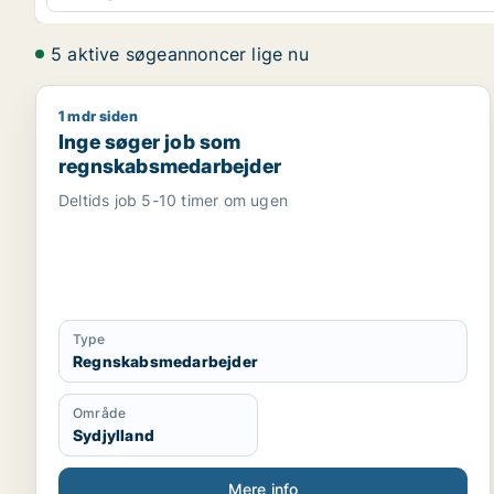
5 aktive søgeannoncer lige nu
1 mdr siden
Inge søger job som regnskabsmedarbejder
Inge søger job som
regnskabsmedarbejder
Deltids job 5-10 timer om ugen
Type
Regnskabsmedarbejder
Område
Sydjylland
Mere info