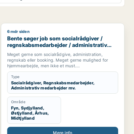
6 mdr siden
trativ medarbejder / kontorassistent
Bente søger job som socialrådgiver / regnskabsmedarb
Bente søger job som socialrådgiver /
regnskabsmedarbejder / administrativ
medarbejder / kontorassistent
Meget gerne som socialrådgive, administration,
regnskab eller booking. Meget gerne mulighed for
hjemmearbejde, men ikke et must.
Sekretær for studerende
Type
Socialrådgiver, Regnskabsmedarbejder,
Administrativ medarbejder mv.
Område
Fyn, Sydjylland,
Østjylland, Århus,
Midtjylland
Mere info