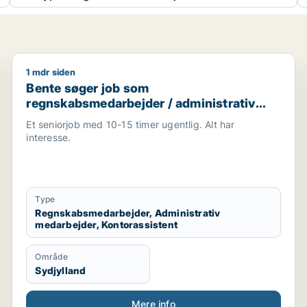
1 mdr siden
Bente søger job som regnskabsmedarbejder / adminis
Bente søger job som
regnskabsmedarbejder / administrativ
medarbejder / kontorassistent
Et seniorjob med 10-15 timer ugentlig. Alt har
interesse.
Type
Regnskabsmedarbejder, Administrativ
medarbejder, Kontorassistent
Område
Sydjylland
Mere info