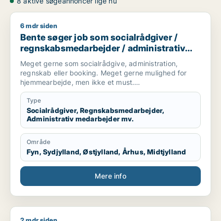
8 aktive søgeannoncer lige nu
6 mdr siden
Bente søger job som socialrådgiver / regnskabsmedarbejder 
Bente søger job som socialrådgiver /
regnskabsmedarbejder / administrativ
medarbejder / kontorassistent
Meget gerne som socialrådgive, administration,
regnskab eller booking. Meget gerne mulighed for
hjemmearbejde, men ikke et must.
Sekretær for studerende
Type
Socialrådgiver, Regnskabsmedarbejder,
Administrativ medarbejder mv.
Område
Fyn, Sydjylland, Østjylland, Århus, Midtjylland
Mere info
2 mdr siden
Jeg søger job som jurist / regnskabsmedarbejder / revisor 