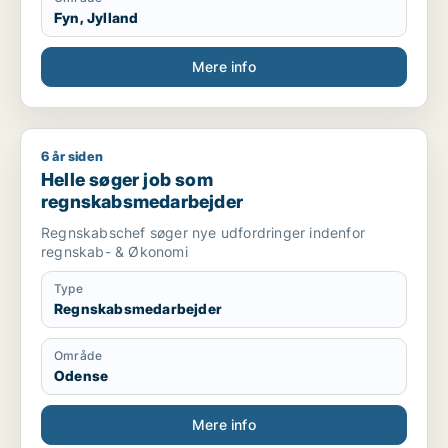
Fyn, Jylland
Mere info
6 år siden
Helle søger job som regnskabsmedarbejder
Helle søger job som
regnskabsmedarbejder
Regnskabschef søger nye udfordringer indenfor
regnskab- & Økonomi
Type
Regnskabsmedarbejder
Område
Odense
Mere info