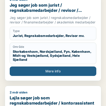
Jeg søger job som jurist /
regnskabsmedarbejder / revisor /
finansmedarbejder / akademisk
Jeg søger job som jurist / regnskabsmedarbejder /
medarbejder
revisor / finansmedarbejder / akademisk medarbejder
Type
Jurist, Regnskabsmedarbejder, Revisor mv.
Område
Storkøbenhavn, Nordsjælland, Fyn, København,
Midt-og Vestsjælland, Sydsjælland, Hele
Sjælland
Mere info
2 mdr siden
Lajla søger job som regnskabsmedarbejder / kontorassisten
Lajla søger job som
regnskabsmedarbejder / kontorassistent