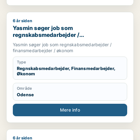
6 år siden
Yasmin søger job som regnskabsmedarbejder / finansmedar
Yasmin søger job som
regnskabsmedarbejder /
finansmedarbejder / økonom
Yasmin søger job som regnskabsmedarbejder /
finansmedarbejder / økonom
Type
Regnskabsmedarbejder, Finansmedarbejder,
Økonom
Område
Odense
Mere info
6 år siden
Nicolai søger job som regnskabsmedarbejder / revisor / eje