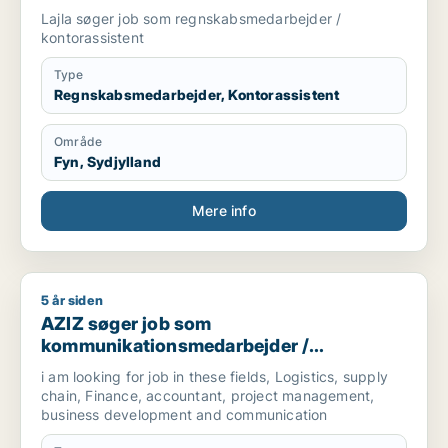
Lajla søger job som regnskabsmedarbejder /
kontorassistent
Type
Regnskabsmedarbejder, Kontorassistent
Område
Fyn, Sydjylland
Mere info
5 år siden
AZIZ søger job som kommunikationsmedarbejder / marketingm
AZIZ søger job som
kommunikationsmedarbejder /
marketingmedarbejder /
i am looking for job in these fields, Logistics, supply
forretningsudvikler /
chain, Finance, accountant, project management,
regnskabsmedarbejder / revisor
business development and communication