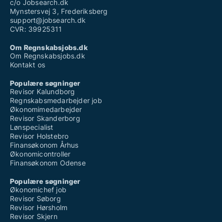
c/o Jobsearch.dk
Mynstersvej 3, Frederiksberg
support@jobsearch.dk
CVR: 39925311
Om Regnskabsjobs.dk
Om Regnskabsjobs.dk
Kontakt os
Populære søgninger
Revisor Kalundborg
Regnskabsmedarbejder job
Økonomimedarbejder
Revisor Skanderborg
Lønspecialist
Revisor Holstebro
Finansøkonom Århus
Økonomicontroller
Finansøkonom Odense
Populære søgninger
Økonomichef job
Revisor Søborg
Revisor Hørsholm
Revisor Skjern