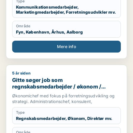
Type
Kommunikationsmedarbejder,
Marketingmedarbejder, Forretningsudvikler mv.
Område
Fyn, København, Århus, Aalborg
Mere info
5 år siden
Gitte søger job som regnskabsmedarbejder / økonom / direktør
Gitte søger job som
regnskabsmedarbejder / økonom /
direktør / hr-chef / lønspecialist
Økonomichef med fokus på forretningsudvikling og
strategi. Administrationschef, konsulent,
Type
Regnskabsmedarbejder, Økonom, Direktør mv.
Område