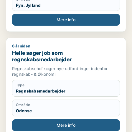
Fyn, Jylland
Mere info
6 år siden
Helle søger job som regnskabsmedarbejder
Helle søger job som
regnskabsmedarbejder
Regnskabschef søger nye udfordringer indenfor
regnskab- & Økonomi
Type
Regnskabsmedarbejder
Område
Odense
Mere info