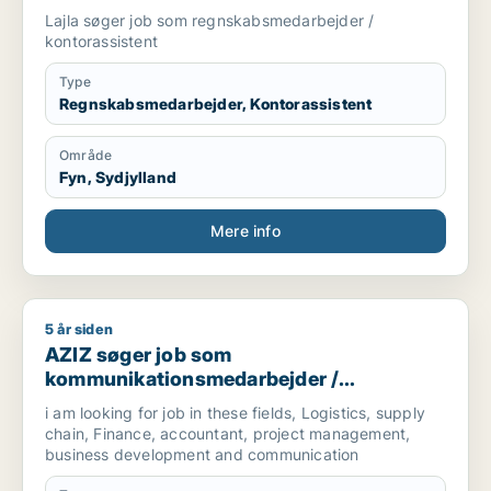
Lajla søger job som regnskabsmedarbejder /
kontorassistent
Type
Regnskabsmedarbejder, Kontorassistent
Område
Fyn, Sydjylland
Mere info
5 år siden
AZIZ søger job som kommunikationsmedarbejder / marketingm
AZIZ søger job som
kommunikationsmedarbejder /
marketingmedarbejder /
i am looking for job in these fields, Logistics, supply
forretningsudvikler /
chain, Finance, accountant, project management,
regnskabsmedarbejder / revisor
business development and communication