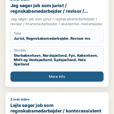
Jeg søger job som jurist /
regnskabsmedarbejder / revisor /
finansmedarbejder / akademisk
Jeg søger job som jurist / regnskabsmedarbejder /
medarbejder
revisor / finansmedarbejder / akademisk medarbejder
Type
Jurist, Regnskabsmedarbejder, Revisor mv.
Område
Storkøbenhavn, Nordsjælland, Fyn, København,
Midt-og Vestsjælland, Sydsjælland, Hele
Sjælland
Mere info
2 mdr siden
Lajla søger job som regnskabsmedarbejder / kontorassisten
Lajla søger job som
regnskabsmedarbejder / kontorassistent