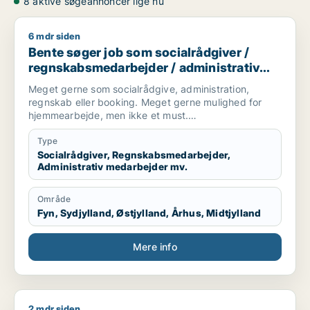
8 aktive søgeannoncer lige nu
6 mdr siden
Bente søger job som socialrådgiver / regnskabsmedarbejder 
Bente søger job som socialrådgiver /
regnskabsmedarbejder / administrativ
medarbejder / kontorassistent
Meget gerne som socialrådgive, administration,
regnskab eller booking. Meget gerne mulighed for
hjemmearbejde, men ikke et must.
Sekretær for studerende
Type
Socialrådgiver, Regnskabsmedarbejder,
Administrativ medarbejder mv.
Område
Fyn, Sydjylland, Østjylland, Århus, Midtjylland
Mere info
2 mdr siden
Jeg søger job som jurist / regnskabsmedarbejder / revisor 