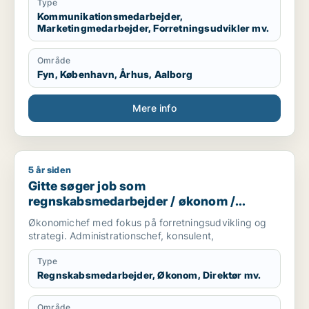
Type
Kommunikationsmedarbejder,
Marketingmedarbejder, Forretningsudvikler mv.
Område
Fyn, København, Århus, Aalborg
Mere info
5 år siden
Gitte søger job som regnskabsmedarbejder / økonom / direktør
Gitte søger job som
regnskabsmedarbejder / økonom /
direktør / hr-chef / lønspecialist
Økonomichef med fokus på forretningsudvikling og
strategi. Administrationschef, konsulent,
Type
Regnskabsmedarbejder, Økonom, Direktør mv.
Område