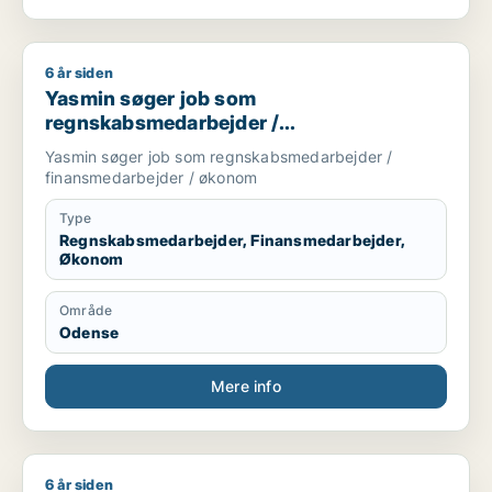
6 år siden
Yasmin søger job som regnskabsmedarbejder / finansmedar
Yasmin søger job som
regnskabsmedarbejder /
finansmedarbejder / økonom
Yasmin søger job som regnskabsmedarbejder /
finansmedarbejder / økonom
Type
Regnskabsmedarbejder, Finansmedarbejder,
Økonom
Område
Odense
Mere info
6 år siden
Nicolai søger job som regnskabsmedarbejder / revisor / eje