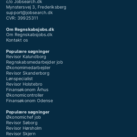
c/o Jobsearch.dk
Mynstersvej 3, Frederiksberg
support@jobsearch.dk
CVR: 39925311
Om Regnskabsjobs.dk
Om Regnskabsjobs.dk
Kontakt os
Populære søgninger
Revisor Kalundborg
Regnskabsmedarbejder job
Økonomimedarbejder
Revisor Skanderborg
Lønspecialist
Revisor Holstebro
Finansøkonom Århus
Økonomicontroller
Finansøkonom Odense
Populære søgninger
Økonomichef job
Revisor Søborg
Revisor Hørsholm
Revisor Skjern