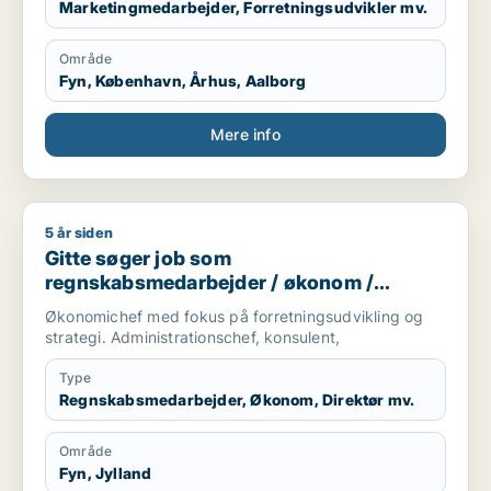
Marketingmedarbejder, Forretningsudvikler mv.
Område
Fyn, København, Århus, Aalborg
Mere info
5 år siden
Gitte søger job som regnskabsmedarbejder / økonom / direktør
Gitte søger job som
regnskabsmedarbejder / økonom /
direktør / hr-chef / lønspecialist
Økonomichef med fokus på forretningsudvikling og
strategi. Administrationschef, konsulent,
Type
Regnskabsmedarbejder, Økonom, Direktør mv.
Område
Fyn, Jylland