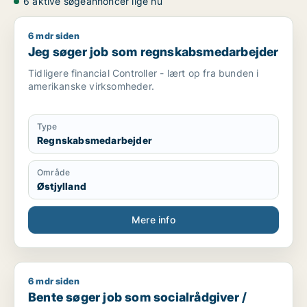
6 aktive søgeannoncer lige nu
6 mdr siden
Jeg søger job som regnskabsmedarbejder
Jeg søger job som regnskabsmedarbejder
Tidligere financial Controller - lært op fra bunden i
amerikanske virksomheder.
Type
Regnskabsmedarbejder
Område
Østjylland
Mere info
6 mdr siden
Bente søger job som socialrådgiver / regnskabsmedarbejder 
Bente søger job som socialrådgiver /