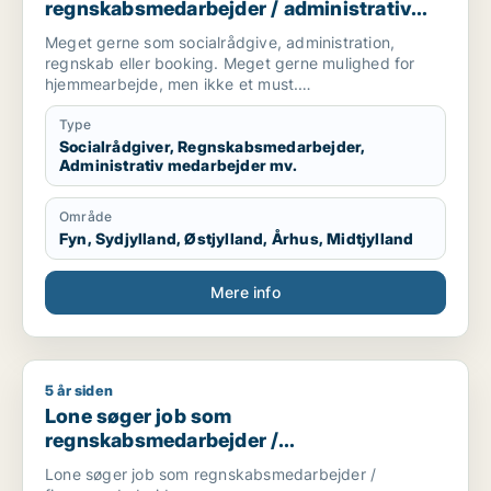
regnskabsmedarbejder / administrativ
medarbejder / kontorassistent
Meget gerne som socialrådgive, administration,
regnskab eller booking. Meget gerne mulighed for
hjemmearbejde, men ikke et must.
Sekretær for studerende
Type
Socialrådgiver, Regnskabsmedarbejder,
Administrativ medarbejder mv.
Område
Fyn, Sydjylland, Østjylland, Århus, Midtjylland
Mere info
5 år siden
Lone søger job som regnskabsmedarbejder / finansmedarbe
Lone søger job som
regnskabsmedarbejder /
finansmedarbejder
Lone søger job som regnskabsmedarbejder /