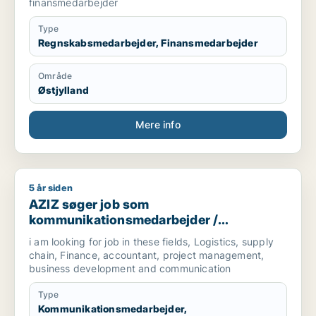
finansmedarbejder
Type
Regnskabsmedarbejder, Finansmedarbejder
Område
Østjylland
Mere info
5 år siden
AZIZ søger job som kommunikationsmedarbejder / marketingm
AZIZ søger job som
kommunikationsmedarbejder /
marketingmedarbejder /
i am looking for job in these fields, Logistics, supply
forretningsudvikler /
chain, Finance, accountant, project management,
regnskabsmedarbejder / revisor
business development and communication
Type
Kommunikationsmedarbejder,