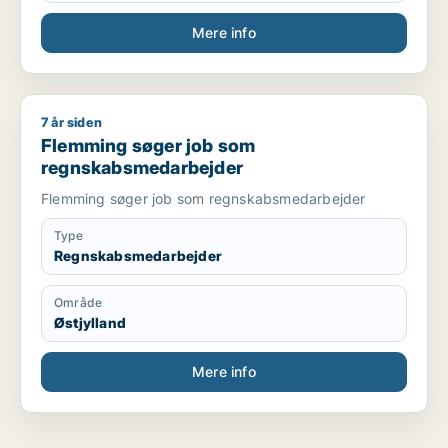
Mere info
7 år siden
Flemming søger job som regnskabsmedarbejder
Flemming søger job som
regnskabsmedarbejder
Flemming søger job som regnskabsmedarbejder
Type
Regnskabsmedarbejder
Område
Østjylland
Mere info