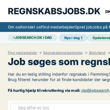
REGNSKABSJOBS.DK
DK
Om os
Kontakt os
Find medarbejder
Opret job
Jobs på 
JOBSEARCH.DK I DAG
Nye i dag
1
Opdatere
Find medarbejder
Regnskabsmedarbejder
Østjylland
Job søges som regns
Har du en ledig stilling indenfor regnskab i Flemming?
Brug filteret herunder for at finde kandidater der s
Få hurtig hjælp til rekruttering via mail:
vip@jobsearch