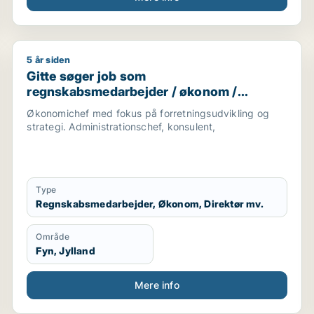
5 år siden
arketingmedarbejder / forretningsudvikler / regnskabsm
Gitte søger job som regnskabsmedarbejder / økonom /
Gitte søger job som
regnskabsmedarbejder / økonom /
direktør / hr-chef / lønspecialist
Økonomichef med fokus på forretningsudvikling og
strategi. Administrationschef, konsulent,
Type
Regnskabsmedarbejder, Økonom, Direktør mv.
Område
Fyn, Jylland
Mere info