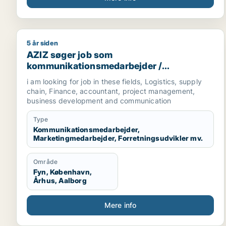
5 år siden
AZIZ søger job som kommunikationsmedarbejder / m
AZIZ søger job som
kommunikationsmedarbejder /
marketingmedarbejder /
i am looking for job in these fields, Logistics, supply
forretningsudvikler /
chain, Finance, accountant, project management,
regnskabsmedarbejder / revisor
business development and communication
Type
Kommunikationsmedarbejder,
Marketingmedarbejder, Forretningsudvikler mv.
Område
Fyn, København,
Århus, Aalborg
Mere info