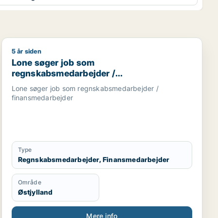
5 år siden
rbejder / administrativ medarbejder / kontorassistent
Lone søger job som regnskabsmedarbejder / finansme
Lone søger job som
regnskabsmedarbejder /
finansmedarbejder
Lone søger job som regnskabsmedarbejder /
finansmedarbejder
Type
Regnskabsmedarbejder, Finansmedarbejder
Område
Østjylland
Mere info