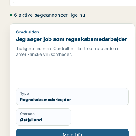
6 aktive søgeannoncer lige nu
6 mdr siden
Jeg søger job som regnskabsmedarbejder
Jeg søger job som regnskabsmedarbejder
Tidligere financial Controller - lært op fra bunden i
amerikanske virksomheder.
Type
Regnskabsmedarbejder
Område
Østjylland
Mere info