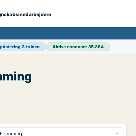
 regnskabsmedarbejdere
opdatering
3 t siden
Aktive annoncer
35.864
mming
Flemming