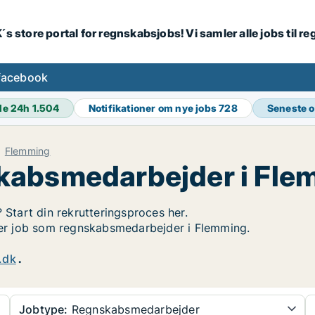
´s store portal for regnskabsjobs! Vi samler alle jobs til
facebook
de 24h
1.504
Notifikationer om nye jobs
728
Seneste 
Flemming
kabsmedarbejder i Fle
 Start din rekrutteringsproces her.
øger job som regnskabsmedarbejder i Flemming.
.dk
.
Jobtype:
Regnskabsmedarbejder