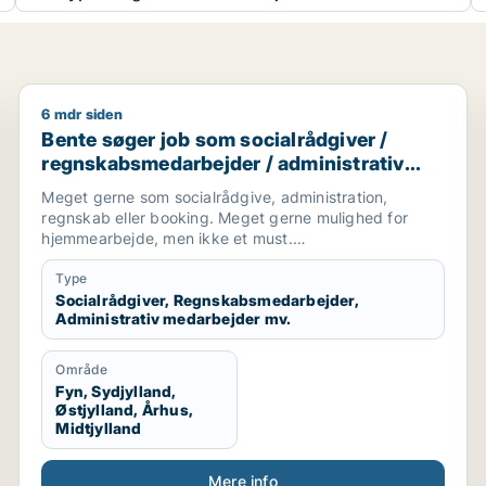
6 mdr siden
Bente søger job som socialrådgiver / regnskabsmeda
Bente søger job som socialrådgiver /
regnskabsmedarbejder / administrativ
medarbejder / kontorassistent
Meget gerne som socialrådgive, administration,
regnskab eller booking. Meget gerne mulighed for
hjemmearbejde, men ikke et must.
Sekretær for studerende
Type
Socialrådgiver, Regnskabsmedarbejder,
Administrativ medarbejder mv.
Område
Fyn, Sydjylland,
Østjylland, Århus,
Midtjylland
Mere info