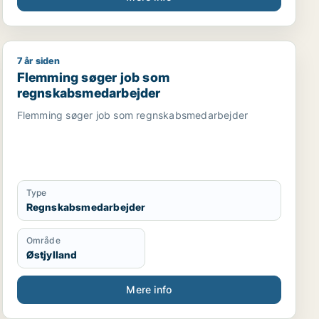
7 år siden
edarbejder / revisor
 direktør / hr-chef / lønspecialist
Flemming søger job som regnskabsmedarbejder
Flemming søger job som
regnskabsmedarbejder
Flemming søger job som regnskabsmedarbejder
Type
Regnskabsmedarbejder
Område
Østjylland
Mere info