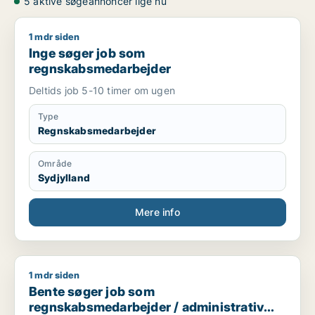
5 aktive søgeannoncer lige nu
1 mdr siden
Inge søger job som regnskabsmedarbejder
Inge søger job som
regnskabsmedarbejder
Deltids job 5-10 timer om ugen
Type
Regnskabsmedarbejder
Område
Sydjylland
Mere info
1 mdr siden
Bente søger job som regnskabsmedarbejder / administrativ 
Bente søger job som
regnskabsmedarbejder / administrativ