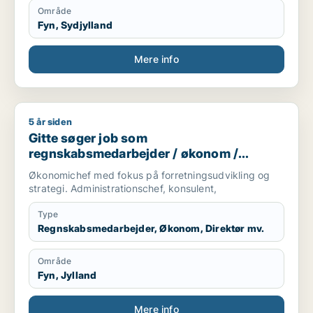
Område
Fyn, Sydjylland
Mere info
5 år siden
Gitte søger job som regnskabsmedarbejder / økonom / direktør
Gitte søger job som
regnskabsmedarbejder / økonom /
direktør / hr-chef / lønspecialist
Økonomichef med fokus på forretningsudvikling og
strategi. Administrationschef, konsulent,
Type
Regnskabsmedarbejder, Økonom, Direktør mv.
Område
Fyn, Jylland
Mere info