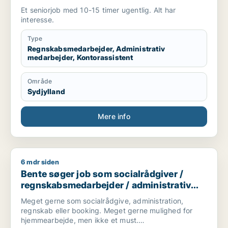
medarbejder / kontorassistent
Et seniorjob med 10-15 timer ugentlig. Alt har
interesse.
Type
Regnskabsmedarbejder, Administrativ
medarbejder, Kontorassistent
Område
Sydjylland
Mere info
6 mdr siden
Bente søger job som socialrådgiver / regnskabsmedarbejder 
Bente søger job som socialrådgiver /
regnskabsmedarbejder / administrativ
medarbejder / kontorassistent
Meget gerne som socialrådgive, administration,
regnskab eller booking. Meget gerne mulighed for
hjemmearbejde, men ikke et must.