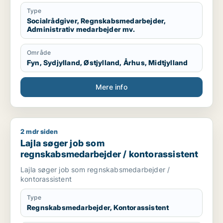
Sekretær for studerende
Type
Socialrådgiver, Regnskabsmedarbejder,
Administrativ medarbejder mv.
Område
Fyn, Sydjylland, Østjylland, Århus, Midtjylland
Mere info
2 mdr siden
Lajla søger job som regnskabsmedarbejder / kontorassisten
Lajla søger job som
regnskabsmedarbejder / kontorassistent
Lajla søger job som regnskabsmedarbejder /
kontorassistent
Type
Regnskabsmedarbejder, Kontorassistent