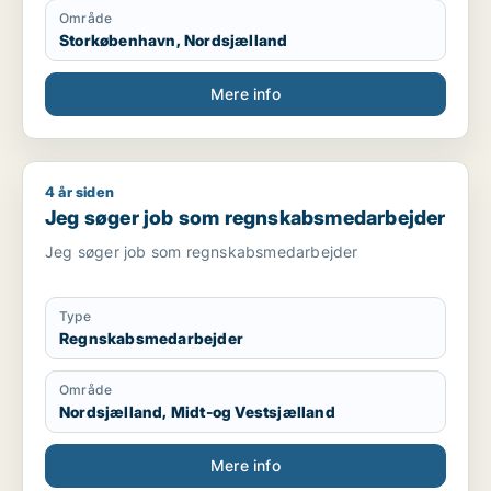
Område
Storkøbenhavn, Nordsjælland
Mere info
4 år siden
Jeg søger job som regnskabsmedarbejder
Jeg søger job som regnskabsmedarbejder
Jeg søger job som regnskabsmedarbejder
Type
Regnskabsmedarbejder
Område
Nordsjælland, Midt-og Vestsjælland
Mere info