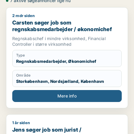
7 aktive søgeannoncer lige nu
2 mdr siden
Carsten søger job som regnskabsmedarbejder / økonomiche
Carsten søger job som
regnskabsmedarbejder / økonomichef
Regnskabschef i mindre virksomhed, Financial
Controller i større virksomhed
Type
Regnskabsmedarbejder, Økonomichef
Område
Storkøbenhavn, Nordsjælland, København
Mere info
1 år siden
Jens søger job som jurist / regnskabsmedarbejder / økonom
Jens søger job som jurist /