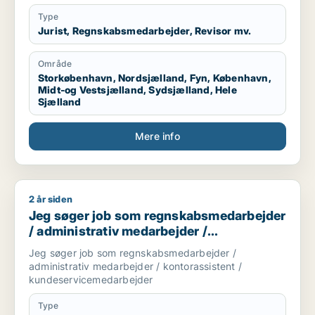
Type
Jurist, Regnskabsmedarbejder, Revisor mv.
Område
Storkøbenhavn, Nordsjælland, Fyn, København,
Midt-og Vestsjælland, Sydsjælland, Hele
Sjælland
Mere info
2 år siden
Jeg søger job som regnskabsmedarbejder / administrativ me
Jeg søger job som regnskabsmedarbejder
/ administrativ medarbejder /
kontorassistent /
Jeg søger job som regnskabsmedarbejder /
kundeservicemedarbejder
administrativ medarbejder / kontorassistent /
kundeservicemedarbejder
Type