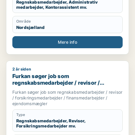
Regnskabsmedarbejder, Administrativ
medarbejder, Kontorassistent mv.
Område
Nordsjælland
Mere info
2 år siden
Furkan søger job som regnskabsmedarbejder / revisor / for
Furkan søger job som
regnskabsmedarbejder / revisor /
forsikringsmedarbejder /
Furkan søger job som regnskabsmedarbejder / revisor
finansmedarbejder / ejendomsmægler
/ forsikringsmedarbejder / finansmedarbejder /
ejendomsmægler
Type
Regnskabsmedarbejder, Revisor,
Forsikringsmedarbejder mv.