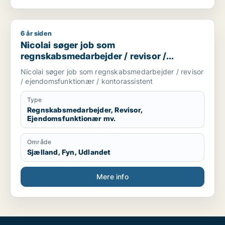
6 år siden
Nicolai søger job som regnskabsmedarbejder / revisor / eje
Nicolai søger job som
regnskabsmedarbejder / revisor /
ejendomsfunktionær / kontorassistent
Nicolai søger job som regnskabsmedarbejder / revisor
/ ejendomsfunktionær / kontorassistent
Type
Regnskabsmedarbejder, Revisor,
Ejendomsfunktionær mv.
Område
Sjælland, Fyn, Udlandet
Mere info