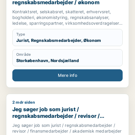
regnskabsmedarbejder / økonom
Kontraktsret, selskabsret, skatteret, erhvervsret,
bogholderi, økonomistyring, regnskabsanalyser,
ledelse, sparringspartner, virksomhedsoverdragelser,
ejendomsoverdragelser, forretningsudvikling, indkøb,
Type
Jurist, Regnskabsmedarbejder, Økonom
Område
Storkøbenhavn, Nordsjælland
Mere info
2 mdr siden
Jeg søger job som jurist / regnskabsmedarbejder / revisor 
Jeg søger job som jurist /
regnskabsmedarbejder / revisor /
finansmedarbejder / akademisk
Jeg søger job som jurist / regnskabsmedarbejder /
medarbejder
revisor / finansmedarbejder / akademisk medarbejder