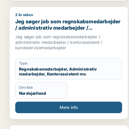
2 år siden
Jeg søger job som regnskabsmedarbejder / adminis
Jeg søger job som regnskabsmedarbejder
/ administrativ medarbejder /
kontorassistent /
Jeg søger job som regnskabsmedarbejder /
kundeservicemedarbejder
administrativ medarbejder / kontorassistent /
kundeservicemedarbejder
Type
Regnskabsmedarbejder, Administrativ
medarbejder, Kontorassistent mv.
Område
Nordsjælland
Mere info