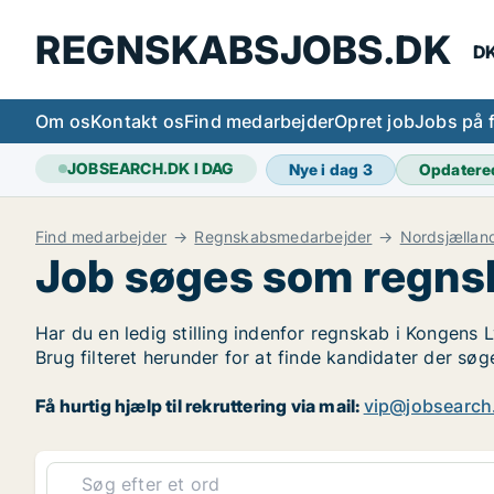
REGNSKABSJOBS.DK
DK
Om os
Kontakt os
Find medarbejder
Opret job
Jobs på 
JOBSEARCH.DK I DAG
Nye i dag
3
Opdatere
Find medarbejder
Regnskabsmedarbejder
Nordsjællan
Job søges som regns
Har du en ledig stilling indenfor regnskab i Kongens 
Brug filteret herunder for at finde kandidater der s
Få hurtig hjælp til rekruttering via mail:
vip@jobsearch