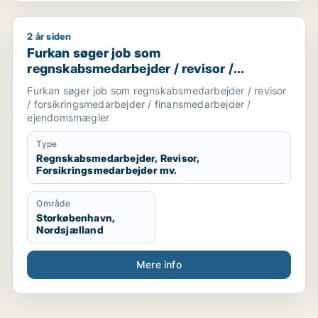
2 år siden
trativ medarbejder / kontorassistent / kundeservicemed
Furkan søger job som regnskabsmedarbejder / revis
Furkan søger job som
regnskabsmedarbejder / revisor /
forsikringsmedarbejder /
Furkan søger job som regnskabsmedarbejder / revisor
finansmedarbejder / ejendomsmægler
/ forsikringsmedarbejder / finansmedarbejder /
ejendomsmægler
Type
Regnskabsmedarbejder, Revisor,
Forsikringsmedarbejder mv.
Område
Storkøbenhavn,
Nordsjælland
Mere info