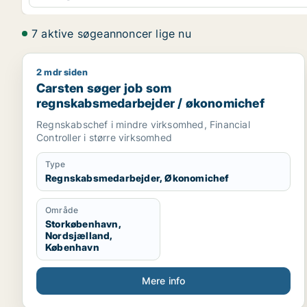
7 aktive søgeannoncer lige nu
2 mdr siden
Carsten søger job som regnskabsmedarbejder / ø
Carsten søger job som
regnskabsmedarbejder / økonomichef
Regnskabschef i mindre virksomhed, Financial
Controller i større virksomhed
Type
Regnskabsmedarbejder, Økonomichef
Område
Storkøbenhavn,
Nordsjælland,
København
Mere info