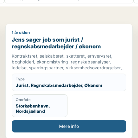
1 år siden
konomichef
Jens søger job som jurist / regnskabsmedarbejder 
Jens søger job som jurist /
regnskabsmedarbejder / økonom
Kontraktsret, selskabsret, skatteret, erhvervsret,
bogholderi, økonomistyring, regnskabsanalyser,
ledelse, sparringspartner, virksomhedsoverdragelser,
ejendomsoverdragelser, forretningsudvikling, indkøb,
Type
Jurist, Regnskabsmedarbejder, Økonom
Område
Storkøbenhavn,
Nordsjælland
Mere info