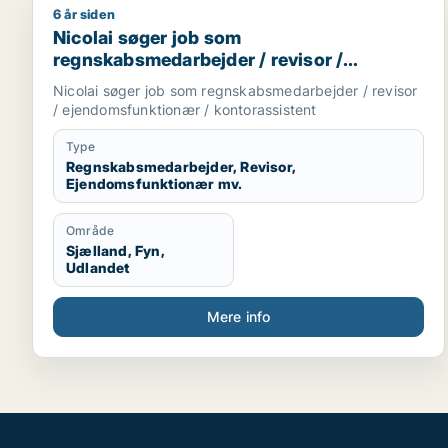
6 år siden
Nicolai søger job som regnskabsmedarbejder / rev
Nicolai søger job som
regnskabsmedarbejder / revisor /
ejendomsfunktionær / kontorassistent
Nicolai søger job som regnskabsmedarbejder / revisor
/ ejendomsfunktionær / kontorassistent
Type
Regnskabsmedarbejder, Revisor,
Ejendomsfunktionær mv.
Område
Sjælland, Fyn,
Udlandet
Mere info