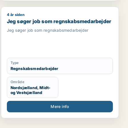
4 år siden
arbejder
or / forsikringsmedarbejder / finansmedarbejder / ejend
Jeg søger job som regnskabsmedarbejder
Jeg søger job som regnskabsmedarbejder
Jeg søger job som regnskabsmedarbejder
Type
Regnskabsmedarbejder
Område
Nordsjælland, Midt-
og Vestsjælland
Mere info