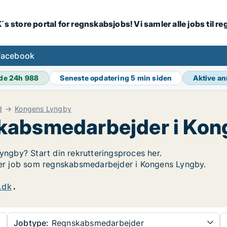
´s store portal for regnskabsjobs! Vi samler alle jobs til
facebook
de 24h
988
Seneste opdatering
5 min siden
Aktive a
d
Kongens Lyngby
kabsmedarbejder i Kon
Lyngby? Start din rekrutteringsproces her.
øger job som regnskabsmedarbejder i Kongens Lyngby.
.dk
.
Jobtype:
Regnskabsmedarbejder