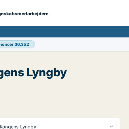
 regnskabsmedarbejdere
nnoncer
36.352
gens Lyngby
Kongens Lyngby