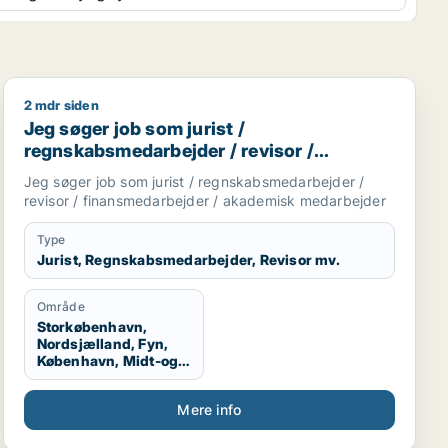
2 mdr siden
/ økonom
Jeg søger job som jurist / regnskabsmedarbejder / re
Jeg søger job som jurist /
regnskabsmedarbejder / revisor /
finansmedarbejder / akademisk
Jeg søger job som jurist / regnskabsmedarbejder /
medarbejder
revisor / finansmedarbejder / akademisk medarbejder
Type
Jurist, Regnskabsmedarbejder, Revisor mv.
Område
Storkøbenhavn,
Nordsjælland, Fyn,
København, Midt-og
Vestsjælland,
Sydsjælland, Hele
Mere info
Sjælland