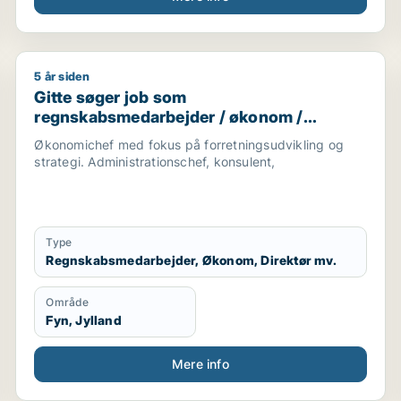
5 år siden
arketingmedarbejder / forretningsudvikler / regnskabsm
Gitte søger job som regnskabsmedarbejder / økonom /
Gitte søger job som
regnskabsmedarbejder / økonom /
direktør / hr-chef / lønspecialist
Økonomichef med fokus på forretningsudvikling og
strategi. Administrationschef, konsulent,
Type
Regnskabsmedarbejder, Økonom, Direktør mv.
Område
Fyn, Jylland
Mere info