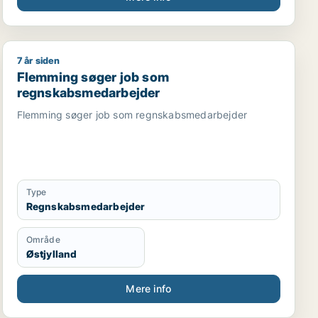
7 år siden
edarbejder / revisor
 direktør / hr-chef / lønspecialist
Flemming søger job som regnskabsmedarbejder
Flemming søger job som
regnskabsmedarbejder
Flemming søger job som regnskabsmedarbejder
Type
Regnskabsmedarbejder
Område
Østjylland
Mere info