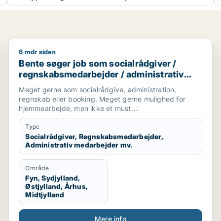
6 mdr siden
Bente søger job som socialrådgiver / regnskabsmeda
Bente søger job som socialrådgiver /
regnskabsmedarbejder / administrativ
medarbejder / kontorassistent
Meget gerne som socialrådgive, administration,
regnskab eller booking. Meget gerne mulighed for
hjemmearbejde, men ikke et must.
Sekretær for studerende
Type
Socialrådgiver, Regnskabsmedarbejder,
Administrativ medarbejder mv.
Område
Fyn, Sydjylland,
Østjylland, Århus,
Midtjylland
Mere info