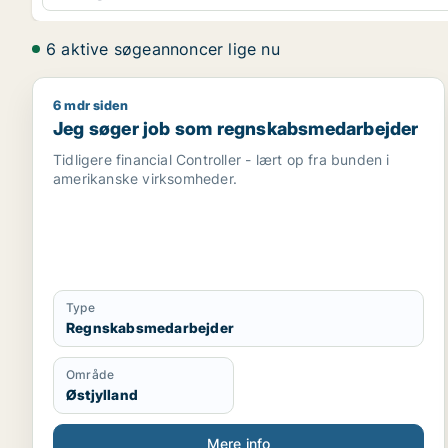
6 aktive søgeannoncer lige nu
6 mdr siden
Jeg søger job som regnskabsmedarbejder
Jeg søger job som regnskabsmedarbejder
Tidligere financial Controller - lært op fra bunden i
amerikanske virksomheder.
Type
Regnskabsmedarbejder
Område
Østjylland
Mere info