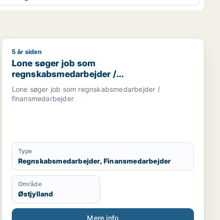
5 år siden
rbejder / administrativ medarbejder / kontorassistent
Lone søger job som regnskabsmedarbejder / finansme
Lone søger job som
regnskabsmedarbejder /
finansmedarbejder
Lone søger job som regnskabsmedarbejder /
finansmedarbejder
Type
Regnskabsmedarbejder, Finansmedarbejder
Område
Østjylland
Mere info