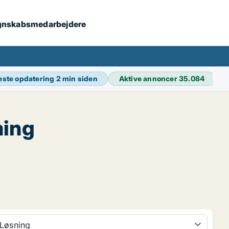
 regnskabsmedarbejdere
este opdatering
2 min siden
Aktive annoncer
35.084
ning
Løsning