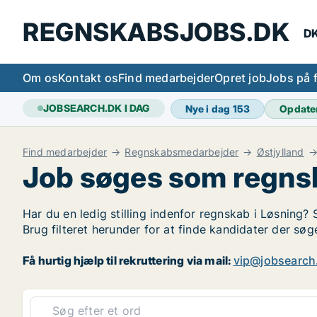
REGNSKABSJOBS.DK
DK
Om os
Kontakt os
Find medarbejder
Opret job
Jobs på 
JOBSEARCH.DK I DAG
Nye i dag
153
Opdate
Find medarbejder
Regnskabsmedarbejder
Østjylland
Job søges som regns
Har du en ledig stilling indenfor regnskab i Løsning? 
Brug filteret herunder for at finde kandidater der s
Få hurtig hjælp til rekruttering via mail:
vip@jobsearch