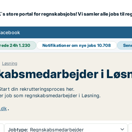
´s store portal for regnskabsjobs! Vi samler alle jobs til
facebook
rede 24h
1.230
Notifikationer om nye jobs
10.708
Sen
Løsning
kabsmedarbejder i Løs
Start din rekrutteringsproces her.
øger job som regnskabsmedarbejder i Løsning.
.dk
.
Jobtype:
Regnskabsmedarbejder