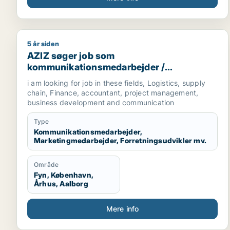
5 år siden
AZIZ søger job som kommunikationsmedarbejder / m
AZIZ søger job som
kommunikationsmedarbejder /
marketingmedarbejder /
i am looking for job in these fields, Logistics, supply
forretningsudvikler /
chain, Finance, accountant, project management,
regnskabsmedarbejder / revisor
business development and communication
Type
Kommunikationsmedarbejder,
Marketingmedarbejder, Forretningsudvikler mv.
Område
Fyn, København,
Århus, Aalborg
Mere info