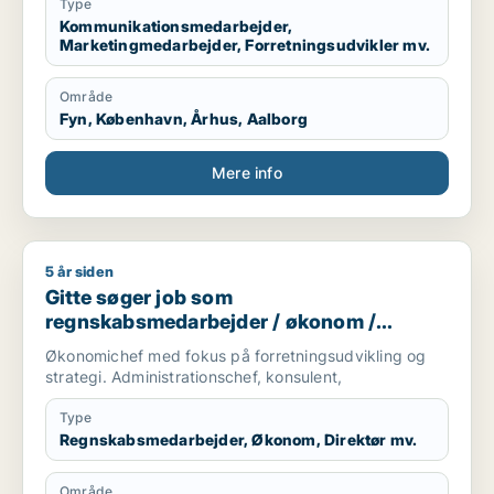
Type
Kommunikationsmedarbejder,
Marketingmedarbejder, Forretningsudvikler mv.
Område
Fyn, København, Århus, Aalborg
Mere info
5 år siden
Gitte søger job som regnskabsmedarbejder / økonom / direktør
Gitte søger job som
regnskabsmedarbejder / økonom /
direktør / hr-chef / lønspecialist
Økonomichef med fokus på forretningsudvikling og
strategi. Administrationschef, konsulent,
Type
Regnskabsmedarbejder, Økonom, Direktør mv.
Område