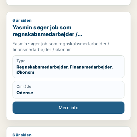
6 år siden
Yasmin søger job som regnskabsmedarbejder / finansmedar
Yasmin søger job som
regnskabsmedarbejder /
finansmedarbejder / økonom
Yasmin søger job som regnskabsmedarbejder /
finansmedarbejder / økonom
Type
Regnskabsmedarbejder, Finansmedarbejder,
Økonom
Område
Odense
Mere info
6 år siden
Nicolai søger job som regnskabsmedarbejder / revisor / eje