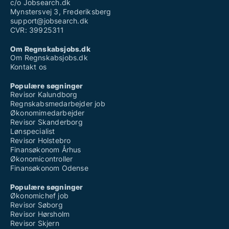
c/o Jobsearch.dk
Mynstersvej 3, Frederiksberg
support@jobsearch.dk
CVR: 39925311
Om Regnskabsjobs.dk
Om Regnskabsjobs.dk
Kontakt os
Populære søgninger
Revisor Kalundborg
Regnskabsmedarbejder job
Økonomimedarbejder
Revisor Skanderborg
Lønspecialist
Revisor Holstebro
Finansøkonom Århus
Økonomicontroller
Finansøkonom Odense
Populære søgninger
Økonomichef job
Revisor Søborg
Revisor Hørsholm
Revisor Skjern