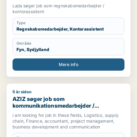
Lajla søger job som regnskabsmedarbejder /
kontorassistent
Type
Regnskabsmedarbejder, Kontorassistent
Område
Fyn, Sydjylland
Mere info
5 år siden
AZIZ søger job som kommunikationsmedarbejder / marketingm
AZIZ søger job som
kommunikationsmedarbejder /
marketingmedarbejder /
i am looking for job in these fields, Logistics, supply
forretningsudvikler /
chain, Finance, accountant, project management,
regnskabsmedarbejder / revisor
business development and communication