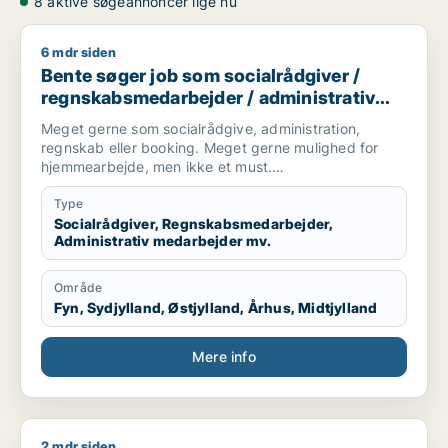
8 aktive søgeannoncer lige nu
6 mdr siden
Bente søger job som socialrådgiver / regnskabsmedarbejder 
Bente søger job som socialrådgiver /
regnskabsmedarbejder / administrativ
medarbejder / kontorassistent
Meget gerne som socialrådgive, administration,
regnskab eller booking. Meget gerne mulighed for
hjemmearbejde, men ikke et must.
Sekretær for studerende
Type
Socialrådgiver, Regnskabsmedarbejder,
Administrativ medarbejder mv.
Område
Fyn, Sydjylland, Østjylland, Århus, Midtjylland
Mere info
2 mdr siden
Jeg søger job som jurist / regnskabsmedarbejder / revisor 