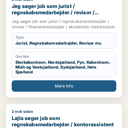
Jeg søger job som jurist /
regnskabsmedarbejder / revisor /
finansmedarbejder / akademisk
Jeg søger job som jurist / regnskabsmedarbejder /
medarbejder
revisor / finansmedarbejder / akademisk medarbejder
Type
Jurist, Regnskabsmedarbejder, Revisor mv.
Område
Storkøbenhavn, Nordsjælland, Fyn, København,
Midt-og Vestsjælland, Sydsjælland, Hele
Sjælland
Mere info
2 mdr siden
Lajla søger job som regnskabsmedarbejder / kontorassisten
Lajla søger job som
regnskabsmedarbejder / kontorassistent