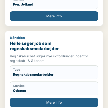
Fyn, Jylland
Mere info
6 år siden
Helle søger job som regnskabsmedarbejder
Helle søger job som
regnskabsmedarbejder
Regnskabschef søger nye udfordringer indenfor
regnskab- & Økonomi
Type
Regnskabsmedarbejder
Område
Odense
Mere info