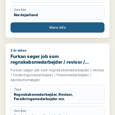
Område
Nordsjælland
Mere info
2 år siden
Furkan søger job som regnskabsmedarbejder / revisor / for
Furkan søger job som
regnskabsmedarbejder / revisor /
forsikringsmedarbejder /
Furkan søger job som regnskabsmedarbejder / revisor
finansmedarbejder / ejendomsmægler
/ forsikringsmedarbejder / finansmedarbejder /
ejendomsmægler
Type
Regnskabsmedarbejder, Revisor,
Forsikringsmedarbejder mv.
Område