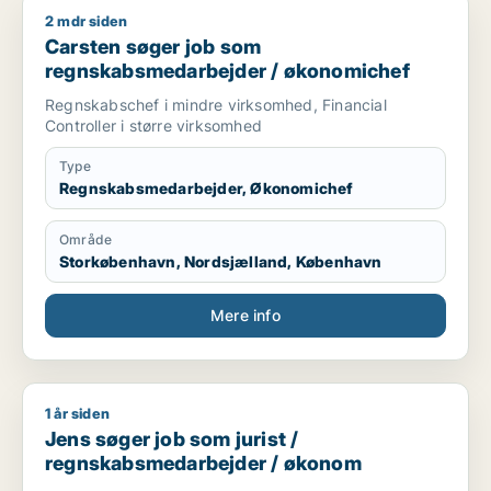
2 mdr siden
Carsten søger job som regnskabsmedarbejder / økonomiche
Carsten søger job som
regnskabsmedarbejder / økonomichef
Regnskabschef i mindre virksomhed, Financial
Controller i større virksomhed
Type
Regnskabsmedarbejder, Økonomichef
Område
Storkøbenhavn, Nordsjælland, København
Mere info
1 år siden
Jens søger job som jurist / regnskabsmedarbejder / økonom
Jens søger job som jurist /
regnskabsmedarbejder / økonom