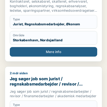
Kontraktsret, selskabsret, skatteret, erhvervsret,
bogholderi, økonomistyring, regnskabsanalyser,
ledelse, sparringspartner, virksomhedsoverdragelser,
ejendomsoverdragelser, forretningsudvikling, indkøb,
Type
Jurist, Regnskabsmedarbejder, Økonom
Område
Storkøbenhavn, Nordsjælland
Mere info
2 mdr siden
Jeg søger job som jurist / regnskabsmedarbejder / revisor 
Jeg søger job som jurist /
regnskabsmedarbejder / revisor /
finansmedarbejder / akademisk
Jeg søger job som jurist / regnskabsmedarbejder /
medarbejder
revisor / finansmedarbejder / akademisk medarbejder
Type