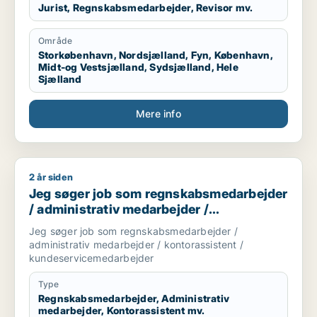
Jurist, Regnskabsmedarbejder, Revisor mv.
Område
Storkøbenhavn, Nordsjælland, Fyn, København,
Midt-og Vestsjælland, Sydsjælland, Hele
Sjælland
Mere info
2 år siden
Jeg søger job som regnskabsmedarbejder / administrativ me
Jeg søger job som regnskabsmedarbejder
/ administrativ medarbejder /
kontorassistent /
Jeg søger job som regnskabsmedarbejder /
kundeservicemedarbejder
administrativ medarbejder / kontorassistent /
kundeservicemedarbejder
Type
Regnskabsmedarbejder, Administrativ
medarbejder, Kontorassistent mv.