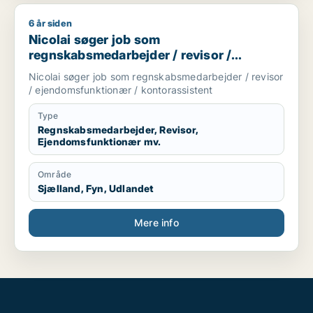
6 år siden
Nicolai søger job som regnskabsmedarbejder / revisor / eje
Nicolai søger job som
regnskabsmedarbejder / revisor /
ejendomsfunktionær / kontorassistent
Nicolai søger job som regnskabsmedarbejder / revisor
/ ejendomsfunktionær / kontorassistent
Type
Regnskabsmedarbejder, Revisor,
Ejendomsfunktionær mv.
Område
Sjælland, Fyn, Udlandet
Mere info