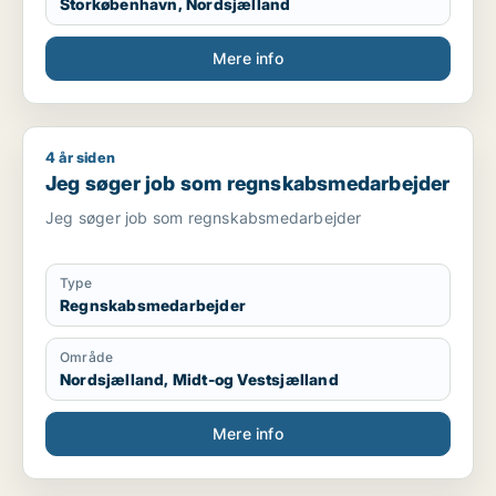
Storkøbenhavn, Nordsjælland
Mere info
4 år siden
Jeg søger job som regnskabsmedarbejder
Jeg søger job som regnskabsmedarbejder
Jeg søger job som regnskabsmedarbejder
Type
Regnskabsmedarbejder
Område
Nordsjælland, Midt-og Vestsjælland
Mere info