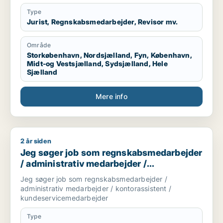
Type
Jurist, Regnskabsmedarbejder, Revisor mv.
Område
Storkøbenhavn, Nordsjælland, Fyn, København,
Midt-og Vestsjælland, Sydsjælland, Hele
Sjælland
Mere info
2 år siden
Jeg søger job som regnskabsmedarbejder / administrativ me
Jeg søger job som regnskabsmedarbejder
/ administrativ medarbejder /
kontorassistent /
Jeg søger job som regnskabsmedarbejder /
kundeservicemedarbejder
administrativ medarbejder / kontorassistent /
kundeservicemedarbejder
Type