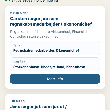
7 aktive søgeannoncer lige nu
2 mdr siden
Carsten søger job som regnskabsmedarbejder / økonomiche
Carsten søger job som
regnskabsmedarbejder / økonomichef
Regnskabschef i mindre virksomhed, Financial
Controller i større virksomhed
Type
Regnskabsmedarbejder, Økonomichef
Område
Storkøbenhavn, Nordsjælland, København
Mere info
1 år siden
Jens søger job som jurist / regnskabsmedarbejder / økonom
Jens søger job som jurist /