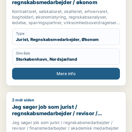
regnskabsmedarbejder / økonom
Kontraktsret, selskabsret, skatteret, erhvervsret,
bogholderi, økonomistyring, regnskabsanalyser,
ledelse, sparringspartner, virksomhedsoverdragelser,
ejendomsoverdragelser, forretningsudvikling, indkøb,
Type
Jurist, Regnskabsmedarbejder, Økonom
Område
Storkøbenhavn, Nordsjælland
Mere info
2 mdr siden
Jeg søger job som jurist / regnskabsmedarbejder / revisor 
Jeg søger job som jurist /
regnskabsmedarbejder / revisor /
finansmedarbejder / akademisk
Jeg søger job som jurist / regnskabsmedarbejder /
medarbejder
revisor / finansmedarbejder / akademisk medarbejder