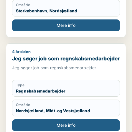
Område
Storkøbenhavn, Nordsjælland
Mere info
4 år siden
Jeg søger job som regnskabsmedarbejder
Jeg søger job som regnskabsmedarbejder
Jeg søger job som regnskabsmedarbejder
Type
Regnskabsmedarbejder
Område
Nordsjælland, Midt-og Vestsjælland
Mere info