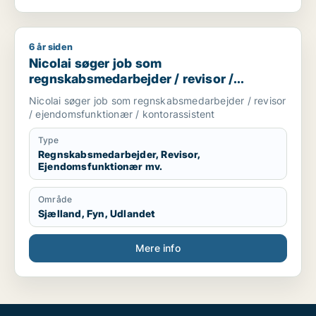
6 år siden
Nicolai søger job som regnskabsmedarbejder / revisor / eje
Nicolai søger job som
regnskabsmedarbejder / revisor /
ejendomsfunktionær / kontorassistent
Nicolai søger job som regnskabsmedarbejder / revisor
/ ejendomsfunktionær / kontorassistent
Type
Regnskabsmedarbejder, Revisor,
Ejendomsfunktionær mv.
Område
Sjælland, Fyn, Udlandet
Mere info