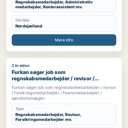
Regnskabsmedarbejder, Administrativ
medarbejder, Kontorassistent mv.
Område
Nordsjælland
Mere info
2 år siden
Furkan søger job som regnskabsmedarbejder / revisor / for
Furkan søger job som
regnskabsmedarbejder / revisor /
forsikringsmedarbejder /
Furkan søger job som regnskabsmedarbejder / revisor
finansmedarbejder / ejendomsmægler
/ forsikringsmedarbejder / finansmedarbejder /
ejendomsmægler
Type
Regnskabsmedarbejder, Revisor,
Forsikringsmedarbejder mv.