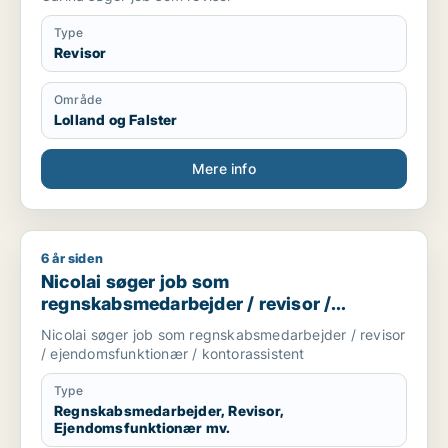
Type
Revisor
Område
Lolland og Falster
Mere info
6 år siden
Nicolai søger job som regnskabsmedarbejder / revisor / eje
Nicolai søger job som
regnskabsmedarbejder / revisor /
ejendomsfunktionær / kontorassistent
Nicolai søger job som regnskabsmedarbejder / revisor
/ ejendomsfunktionær / kontorassistent
Type
Regnskabsmedarbejder, Revisor,
Ejendomsfunktionær mv.