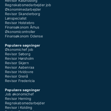
Revisor Kalundborg
Regnskabsmedarbejder job
Økonomimedarbejder
Revisor Skanderborg
Lønspecialist
Revisor Holstebro
Finansøkonom Århus
Økonomicontroller
Finansøkonom Odense
Populære søgninger
Økonomichef job
Revisor Søborg
Revisor Hørsholm
Revisor Skjern
Revisor Aabenraa
Revisor Hvidovre
Revisor Grenå
Revisor Fredericia
Populære søgninger
Job økonomichef
Revisor Herning
Regnskabsmedarbejder
Revisor i Kolding