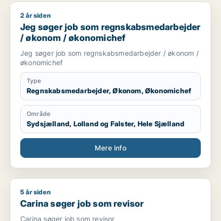
2 år siden
Jeg søger job som regnskabsmedarbejder / økonom / økon
Jeg søger job som regnskabsmedarbejder
/ økonom / økonomichef
Jeg søger job som regnskabsmedarbejder / økonom /
økonomichef
Type
Regnskabsmedarbejder, Økonom, Økonomichef
Område
Sydsjælland, Lolland og Falster, Hele Sjælland
Mere info
5 år siden
Carina søger job som revisor
Carina søger job som revisor
Carina søger job som revisor