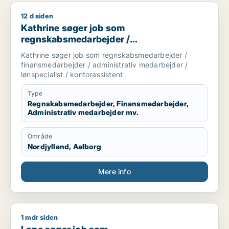
12 d siden
Kathrine søger job som regnskabsmedarbejder / finansmedarbe
Kathrine søger job som
regnskabsmedarbejder /
finansmedarbejder / administrativ
Kathrine søger job som regnskabsmedarbejder /
medarbejder / lønspecialist /
finansmedarbejder / administrativ medarbejder /
kontorassistent
lønspecialist / kontorassistent
Type
Regnskabsmedarbejder, Finansmedarbejder,
Administrativ medarbejder mv.
Område
Nordjylland, Aalborg
Mere info
1 mdr siden
Lone søger job som regnskabsmedarbejder / finansmedarbejd