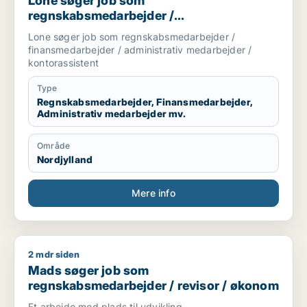
Lone søger job som
regnskabsmedarbejder /
finansmedarbejder / administrativ
Lone søger job som regnskabsmedarbejder /
medarbejder / kontorassistent
finansmedarbejder / administrativ medarbejder /
kontorassistent
Type
Regnskabsmedarbejder, Finansmedarbejder,
Administrativ medarbejder mv.
Område
Nordjylland
Mere info
2 mdr siden
Mads søger job som regnskabsmedarbejder / revisor / øko
Mads søger job som
regnskabsmedarbejder / revisor / økonom
Et arbejde med plads til udvikling