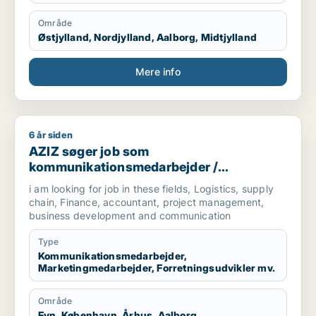
Område
Østjylland, Nordjylland, Aalborg, Midtjylland
Mere info
6 år siden
AZIZ søger job som kommunikationsmedarbejder / marketingm
AZIZ søger job som
kommunikationsmedarbejder /
marketingmedarbejder /
i am looking for job in these fields, Logistics, supply
forretningsudvikler /
chain, Finance, accountant, project management,
regnskabsmedarbejder / revisor
business development and communication
Type
Kommunikationsmedarbejder,
Marketingmedarbejder, Forretningsudvikler mv.
Område
Fyn, København, Århus, Aalborg