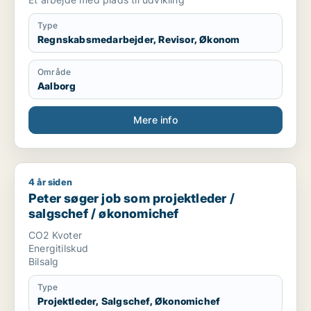
Type
Regnskabsmedarbejder, Revisor, Økonom
Område
Aalborg
Mere info
4 år siden
Peter søger job som projektleder / salgschef / økonomichef
Peter søger job som projektleder /
salgschef / økonomichef
CO2 Kvoter
Energitilskud
Bilsalg
Type
Projektleder, Salgschef, Økonomichef