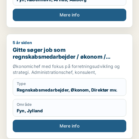
Mere info
5 år siden
Gitte søger job som regnskabsmedarbejder / økonom / direktør
Gitte søger job som
regnskabsmedarbejder / økonom /
direktør / hr-chef / lønspecialist
Økonomichef med fokus på forretningsudvikling og
strategi. Administrationschef, konsulent,
Type
Regnskabsmedarbejder, Økonom, Direktør mv.
Område
Fyn, Jylland
Mere info