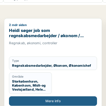
2 mdr siden
inistrativ medarbejder / receptionist / kontorassistent 
Heidi søger job som regnskabsmedarbejder / økono
Heidi søger job som
regnskabsmedarbejder / økonom /
økonomichef
Regnskab, økonomi, controller
Type
Regnskabsmedarbejder, Økonom, Økonomichef
Område
Storkøbenhavn,
København, Midt-og
Vestsjælland, Hele
Sjælland
Mere info