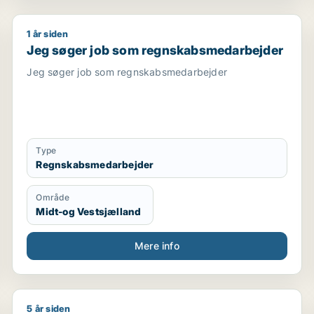
1 år siden
/ revisor / finansmedarbejder / akademisk medarbejder
Jeg søger job som regnskabsmedarbejder
Jeg søger job som regnskabsmedarbejder
Jeg søger job som regnskabsmedarbejder
Type
Regnskabsmedarbejder
Område
Midt-og Vestsjælland
Mere info
5 år siden
Annette søger job som regnskabsmedarbejder