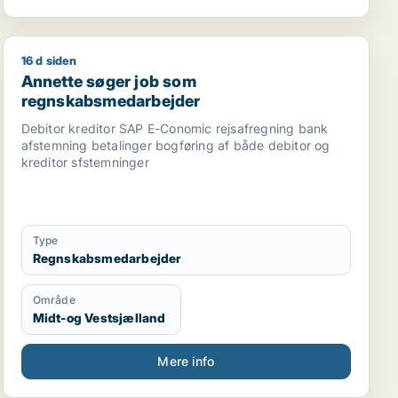
16 d siden
Annette søger job som regnskabsmedarbejder
Annette søger job som
regnskabsmedarbejder
Debitor kreditor SAP E-Conomic rejsafregning bank
afstemning betalinger bogføring af både debitor og
kreditor sfstemninger
Type
Regnskabsmedarbejder
Område
Midt-og Vestsjælland
Mere info