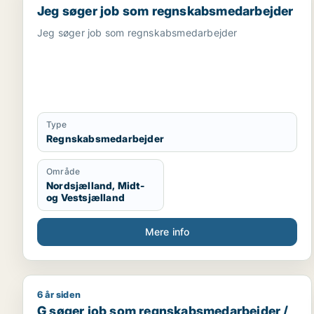
Jeg søger job som regnskabsmedarbejder
Jeg søger job som regnskabsmedarbejder
Type
Regnskabsmedarbejder
Område
Nordsjælland, Midt-
og Vestsjælland
Mere info
6 år siden
G søger job som regnskabsmedarbejder / administr
G søger job som regnskabsmedarbejder /