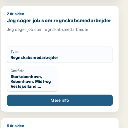
2 år siden
Jeg søger job som regnskabsmedarbejder
Jeg søger job som regnskabsmedarbejder
Jeg søger job som regnskabsmedarbejder
Type
Regnskabsmedarbejder
Område
Storkøbenhavn,
København, Midt-og
Vestsjælland,
Sydsjælland
Mere info
5 år siden
Christian søger job som marketingmedarbejder / forret