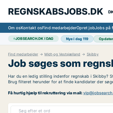
REGNSKABSJOBS.DK
DK
Om os
Kontakt os
Find medarbejder
Opret job
Jobs på 
JOBSEARCH.DK I DAG
Nye i dag
119
Opdate
Find medarbejder
Midt-og Vestsjælland
Skibby
Job søges som regns
Har du en ledig stilling indenfor regnskab i Skibby? S
Brug filteret herunder for at finde kandidater der s
Få hurtig hjælp til rekruttering via mail:
vip@jobsearch