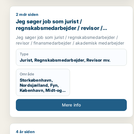
2 mdr siden
Jeg søger job som jurist / regnskabsmedarbejder 
Jeg søger job som jurist /
regnskabsmedarbejder / revisor /
finansmedarbejder / akademisk
Jeg søger job som jurist / regnskabsmedarbejder /
medarbejder
revisor / finansmedarbejder / akademisk medarbejder
Type
Jurist, Regnskabsmedarbejder, Revisor mv.
Område
Storkøbenhavn,
Nordsjælland, Fyn,
København, Midt-og
Vestsjælland,
Sydsjælland, Hele
Mere info
Sjælland
4 år siden
Jeg søger job som regnskabsmedarbejder