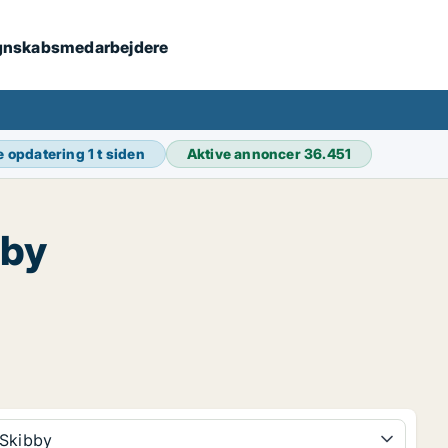
 regnskabsmedarbejdere
e opdatering
1 t siden
Aktive annoncer
36.451
bby
Skibby