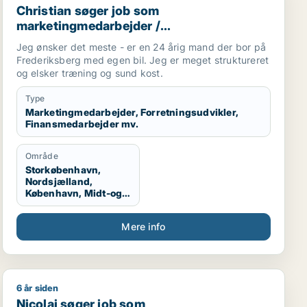
Christian søger job som
marketingmedarbejder /
forretningsudvikler / finansmedarbejder /
Jeg ønsker det meste - er en 24 årig mand der bor på
tjener
Frederiksberg med egen bil. Jeg er meget struktureret
og elsker træning og sund kost.
Type
Marketingmedarbejder, Forretningsudvikler,
Finansmedarbejder mv.
Område
Storkøbenhavn,
Nordsjælland,
København, Midt-og
Vestsjælland
Mere info
6 år siden
eservicemedarbejder
kreativ medarbejder / revisor / finansmedarbejder
Nicolai søger job som regnskabsmedarbejder / revisor
Nicolai søger job som