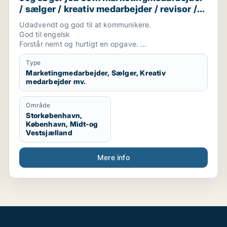
/ sælger / kreativ medarbejder / revisor /
finansmedarbejder
Udadvendt og god til at kommunikere.
God til engelsk
Forstår nemt og hurtigt en opgave.
Positiv.
Engageret og pålidelig.
Type
Marketingmedarbejder, Sælger, Kreativ
medarbejder mv.
Område
Storkøbenhavn,
København, Midt-og
Vestsjælland
Mere info