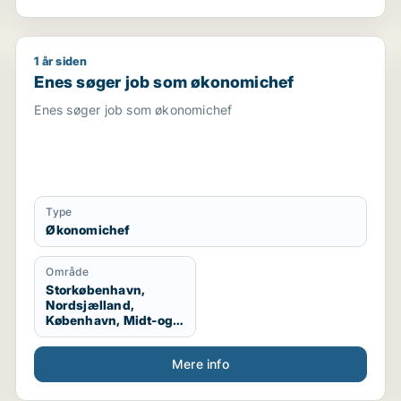
1 år siden
medarbejder / indkøber / receptionist / maskintekniker
Enes søger job som økonomichef
Enes søger job som økonomichef
Enes søger job som økonomichef
Type
Økonomichef
Område
Storkøbenhavn,
Nordsjælland,
København, Midt-og
Vestsjælland, Hele
Sjælland
Mere info