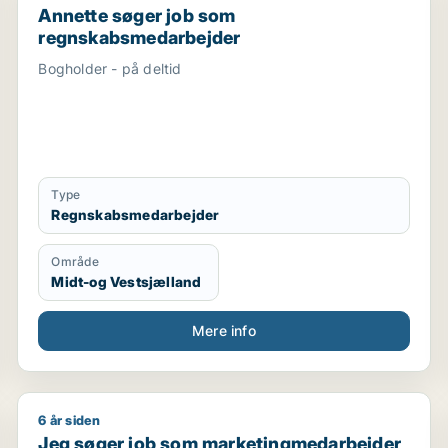
Annette søger job som
regnskabsmedarbejder
Bogholder - på deltid
Type
Regnskabsmedarbejder
Område
Midt-og Vestsjælland
Mere info
6 år siden
ativ medarbejder / receptionist / kontorassistent / kund
Jeg søger job som marketingmedarbejder / sælger / 
Jeg søger job som marketingmedarbejder