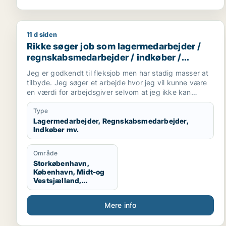
11 d siden
Rikke søger job som lagermedarbejder / regnskabs
Rikke søger job som lagermedarbejder /
regnskabsmedarbejder / indkøber /
receptionist / maskintekniker
Jeg er godkendt til fleksjob men har stadig masser at
tilbyde. Jeg søger et arbejde hvor jeg vil kunne være
en værdi for arbejdsgiver selvom at jeg ikke kan
arbejde i en fuldtidsstilling. Jeg er ikke bleg for at
prøve noget nyt og søger derfor ikke kun inde for en
Type
bestemt branche
Lagermedarbejder, Regnskabsmedarbejder,
Indkøber mv.
Område
Storkøbenhavn,
København, Midt-og
Vestsjælland,
Sydsjælland, Hele
Sjælland
Mere info