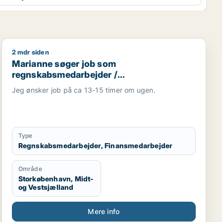
2 mdr siden
/ kundeservicemedarbejder
m / økonomichef
Marianne søger job som regnskabsmedarbejder / fina
Marianne søger job som
regnskabsmedarbejder /
finansmedarbejder
Jeg ønsker job på ca 13-15 timer om ugen.
Type
Regnskabsmedarbejder, Finansmedarbejder
Område
Storkøbenhavn, Midt-
og Vestsjælland
Mere info