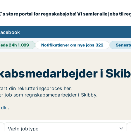
´s store portal for regnskabsjobs! Vi samler alle jobs til
facebook
rede 24h
1.099
Notifikationer om nye jobs
322
Senest
kabsmedarbejder i Ski
tart din rekrutteringsproces her.
øger job som regnskabsmedarbejder i Skibby.
.dk
.
Vælg jobtype