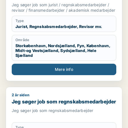
finansmedarbejder / akademisk
Jeg søger job som jurist / regnskabsmedarbejder /
medarbejder
revisor / finansmedarbejder / akademisk medarbejder
Type
Jurist, Regnskabsmedarbejder, Revisor mv.
Område
Storkøbenhavn, Nordsjælland, Fyn, København,
Midt-og Vestsjælland, Sydsjælland, Hele
Sjælland
Mere info
2 år siden
Jeg søger job som regnskabsmedarbejder
Jeg søger job som regnskabsmedarbejder
Jeg søger job som regnskabsmedarbejder
Type