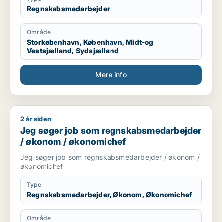
Regnskabsmedarbejder
Område
Storkøbenhavn, København, Midt-og
Vestsjælland, Sydsjælland
Mere info
2 år siden
Jeg søger job som regnskabsmedarbejder / økonom / økon
Jeg søger job som regnskabsmedarbejder
/ økonom / økonomichef
Jeg søger job som regnskabsmedarbejder / økonom /
økonomichef
Type
Regnskabsmedarbejder, Økonom, Økonomichef
Område