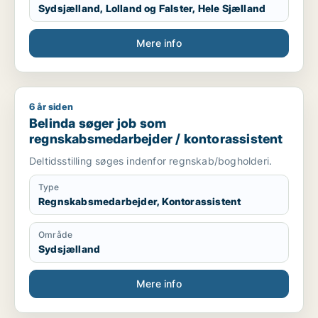
Sydsjælland, Lolland og Falster, Hele Sjælland
Mere info
6 år siden
Belinda søger job som regnskabsmedarbejder / kontorassist
Belinda søger job som
regnskabsmedarbejder / kontorassistent
Deltidsstilling søges indenfor regnskab/bogholderi.
Type
Regnskabsmedarbejder, Kontorassistent
Område
Sydsjælland
Mere info