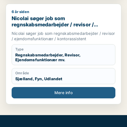
6 år siden
Nicolai søger job som regnskabsmedarbejder / revisor / eje
Nicolai søger job som
regnskabsmedarbejder / revisor /
ejendomsfunktionær / kontorassistent
Nicolai søger job som regnskabsmedarbejder / revisor
/ ejendomsfunktionær / kontorassistent
Type
Regnskabsmedarbejder, Revisor,
Ejendomsfunktionær mv.
Område
Sjælland, Fyn, Udlandet
Mere info