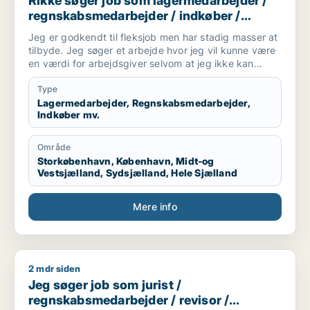
Rikke søger job som lagermedarbejder /
regnskabsmedarbejder / indkøber /
receptionist / maskintekniker
Jeg er godkendt til fleksjob men har stadig masser at
tilbyde. Jeg søger et arbejde hvor jeg vil kunne være
en værdi for arbejdsgiver selvom at jeg ikke kan
arbejde i en fuldtidsstilling. Jeg er ikke bleg for at
prøve noget nyt og søger derfor ikke kun inde for en
Type
bestemt branche
Lagermedarbejder, Regnskabsmedarbejder,
Indkøber mv.
Område
Storkøbenhavn, København, Midt-og
Vestsjælland, Sydsjælland, Hele Sjælland
Mere info
2 mdr siden
Jeg søger job som jurist / regnskabsmedarbejder / revisor 
Jeg søger job som jurist /
regnskabsmedarbejder / revisor /