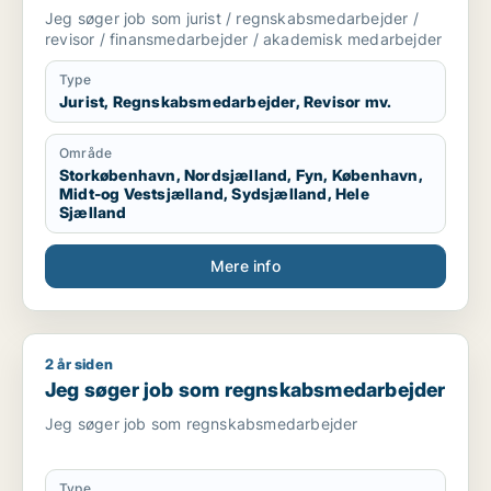
finansmedarbejder / akademisk
Jeg søger job som jurist / regnskabsmedarbejder /
medarbejder
revisor / finansmedarbejder / akademisk medarbejder
Type
Jurist, Regnskabsmedarbejder, Revisor mv.
Område
Storkøbenhavn, Nordsjælland, Fyn, København,
Midt-og Vestsjælland, Sydsjælland, Hele
Sjælland
Mere info
2 år siden
Jeg søger job som regnskabsmedarbejder
Jeg søger job som regnskabsmedarbejder
Jeg søger job som regnskabsmedarbejder
Type