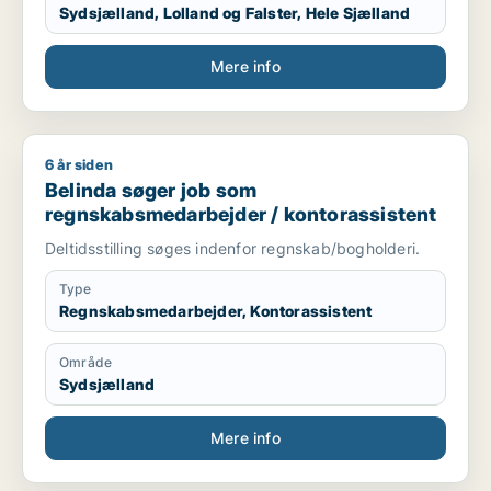
Sydsjælland, Lolland og Falster, Hele Sjælland
Mere info
6 år siden
Belinda søger job som regnskabsmedarbejder / kontorassist
Belinda søger job som
regnskabsmedarbejder / kontorassistent
Deltidsstilling søges indenfor regnskab/bogholderi.
Type
Regnskabsmedarbejder, Kontorassistent
Område
Sydsjælland
Mere info