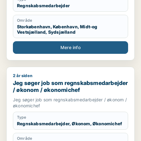
Regnskabsmedarbejder
Område
Storkøbenhavn, København, Midt-og
Vestsjælland, Sydsjælland
Mere info
2 år siden
Jeg søger job som regnskabsmedarbejder / økonom / økon
Jeg søger job som regnskabsmedarbejder
/ økonom / økonomichef
Jeg søger job som regnskabsmedarbejder / økonom /
økonomichef
Type
Regnskabsmedarbejder, Økonom, Økonomichef
Område