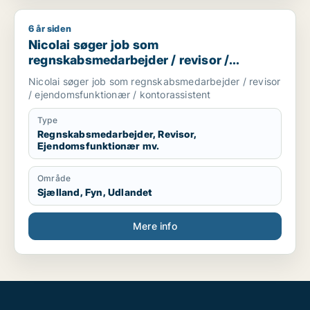
6 år siden
Nicolai søger job som regnskabsmedarbejder / revisor / eje
Nicolai søger job som
regnskabsmedarbejder / revisor /
ejendomsfunktionær / kontorassistent
Nicolai søger job som regnskabsmedarbejder / revisor
/ ejendomsfunktionær / kontorassistent
Type
Regnskabsmedarbejder, Revisor,
Ejendomsfunktionær mv.
Område
Sjælland, Fyn, Udlandet
Mere info