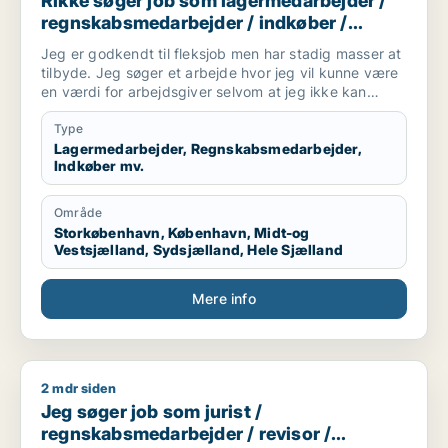
Rikke søger job som lagermedarbejder /
regnskabsmedarbejder / indkøber /
receptionist / maskintekniker
Jeg er godkendt til fleksjob men har stadig masser at
tilbyde. Jeg søger et arbejde hvor jeg vil kunne være
en værdi for arbejdsgiver selvom at jeg ikke kan
arbejde i en fuldtidsstilling. Jeg er ikke bleg for at
prøve noget nyt og søger derfor ikke kun inde for en
Type
bestemt branche
Lagermedarbejder, Regnskabsmedarbejder,
Indkøber mv.
Område
Storkøbenhavn, København, Midt-og
Vestsjælland, Sydsjælland, Hele Sjælland
Mere info
2 mdr siden
Jeg søger job som jurist / regnskabsmedarbejder / revisor 
Jeg søger job som jurist /
regnskabsmedarbejder / revisor /