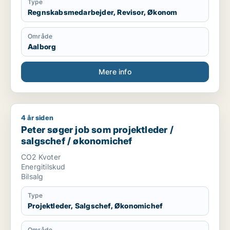
Type
Regnskabsmedarbejder, Revisor, Økonom
Område
Aalborg
Mere info
4 år siden
Peter søger job som projektleder / salgschef / økonomichef
Peter søger job som projektleder /
salgschef / økonomichef
CO2 Kvoter
Energitilskud
Bilsalg
Type
Projektleder, Salgschef, Økonomichef
Område