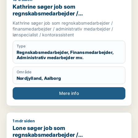
Kathrine søger job som
regnskabsmedarbejder /
finansmedarbejder / administrativ
Kathrine søger job som regnskabsmedarbejder /
medarbejder / lønspecialist /
finansmedarbejder / administrativ medarbejder /
kontorassistent
lønspecialist / kontorassistent
Type
Regnskabsmedarbejder, Finansmedarbejder,
Administrativ medarbejder mv.
Område
Nordjylland, Aalborg
Mere info
1 mdr siden
Lone søger job som regnskabsmedarbejder / finansmedarbejd
Lone søger job som
regnskabsmedarbejder /