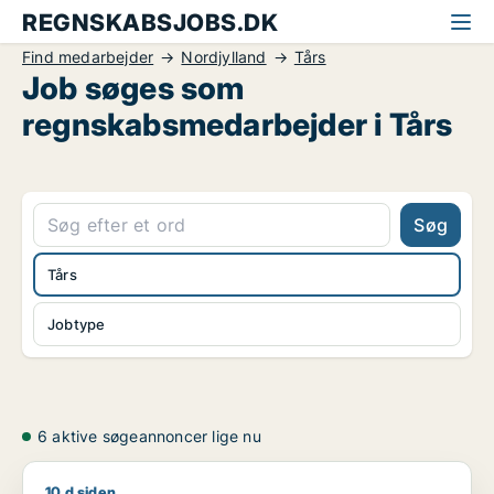
REGNSKABSJOBS.DK
Find medarbejder
Nordjylland
Tårs
Job søges som
regnskabsmedarbejder i Tårs
Søg
Tårs
Jobtype
6 aktive søgeannoncer lige nu
10 d siden
Kathrine søger job som regnskabsmedarbejder / finansmedarbe