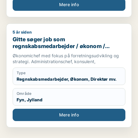
Mere info
5 år siden
Gitte søger job som regnskabsmedarbejder / økonom / direktør
Gitte søger job som
regnskabsmedarbejder / økonom /
direktør / hr-chef / lønspecialist
Økonomichef med fokus på forretningsudvikling og
strategi. Administrationschef, konsulent,
Type
Regnskabsmedarbejder, Økonom, Direktør mv.
Område
Fyn, Jylland
Mere info