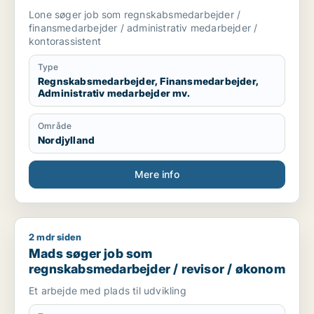
finansmedarbejder / administrativ
Lone søger job som regnskabsmedarbejder /
medarbejder / kontorassistent
finansmedarbejder / administrativ medarbejder /
kontorassistent
Type
Regnskabsmedarbejder, Finansmedarbejder,
Administrativ medarbejder mv.
Område
Nordjylland
Mere info
2 mdr siden
Mads søger job som regnskabsmedarbejder / revisor / øko
Mads søger job som
regnskabsmedarbejder / revisor / økonom
Et arbejde med plads til udvikling