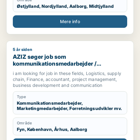
Østjylland, Nordjylland, Aalborg, Midtjylland
Mere info
5 år siden
AZIZ søger job som kommunikationsmedarbejder / marketingm
AZIZ søger job som
kommunikationsmedarbejder /
marketingmedarbejder /
i am looking for job in these fields, Logistics, supply
forretningsudvikler /
chain, Finance, accountant, project management,
regnskabsmedarbejder / revisor
business development and communication
Type
Kommunikationsmedarbejder,
Marketingmedarbejder, Forretningsudvikler mv.
Område
Fyn, København, Århus, Aalborg