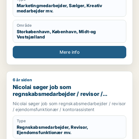
Marketingmedarbejder, Sælger, Kreativ
medarbejder mv.
Område
Storkøbenhavn, København, Midt-og
Vestsjælland
Mere info
6 år siden
Nicolai søger job som regnskabsmedarbejder / revisor / eje
Nicolai søger job som
regnskabsmedarbejder / revisor /
ejendomsfunktionær / kontorassistent
Nicolai søger job som regnskabsmedarbejder / revisor
/ ejendomsfunktionær / kontorassistent
Type
Regnskabsmedarbejder, Revisor,
Ejendomsfunktionær mv.