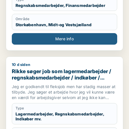
Regnskabsmedarbejder, Finansmedarbejder
Område
Storkøbenhavn, Midt-og Vestsjælland
Mere info
10 d siden
Rikke søger job som lagermedarbejder / regnskabsmedarbejde
Rikke søger job som lagermedarbejder /
regnskabsmedarbejder / indkøber /
receptionist / maskintekniker
Jeg er godkendt til fleksjob men har stadig masser at
tilbyde. Jeg søger et arbejde hvor jeg vil kunne være
en værdi for arbejdsgiver selvom at jeg ikke kan
arbejde i en fuldtidsstilling. Jeg er ikke bleg for at
prøve noget nyt og søger derfor ikke kun inde for en
Type
bestemt branche
Lagermedarbejder, Regnskabsmedarbejder,
Indkøber mv.