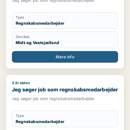
Jeg søger job som regnskabsmedarbejder
Type
Regnskabsmedarbejder
Område
Midt-og Vestsjælland
Mere info
2 år siden
Jeg søger job som regnskabsmedarbejder
Jeg søger job som regnskabsmedarbejder
Jeg søger job som regnskabsmedarbejder
Type
Regnskabsmedarbejder