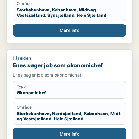
Område
Storkøbenhavn, København, Midt-og
Vestsjælland, Sydsjælland, Hele Sjælland
Mere info
1 år siden
Enes søger job som økonomichef
Enes søger job som økonomichef
Enes søger job som økonomichef
Type
Økonomichef
Område
Storkøbenhavn, Nordsjælland, København, Midt-
og Vestsjælland, Hele Sjælland
Mere info