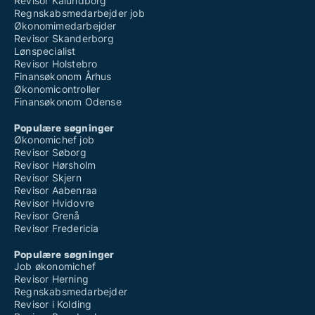
Revisor Kalundborg
Regnskabsmedarbejder job
Økonomimedarbejder
Revisor Skanderborg
Lønspecialist
Revisor Holstebro
Finansøkonom Århus
Økonomicontroller
Finansøkonom Odense
Populære søgninger
Økonomichef job
Revisor Søborg
Revisor Hørsholm
Revisor Skjern
Revisor Aabenraa
Revisor Hvidovre
Revisor Grenå
Revisor Fredericia
Populære søgninger
Job økonomichef
Revisor Herning
Regnskabsmedarbejder
Revisor i Kolding