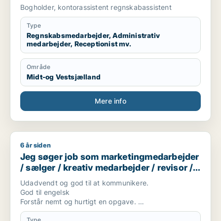
kontorassistent /
Bogholder, kontorassistent regnskabassistent
kundeservicemedarbejder
Type
Regnskabsmedarbejder, Administrativ
medarbejder, Receptionist mv.
Område
Midt-og Vestsjælland
Mere info
6 år siden
Jeg søger job som marketingmedarbejder / sælger / kreativ 
Jeg søger job som marketingmedarbejder
/ sælger / kreativ medarbejder / revisor /
finansmedarbejder
Udadvendt og god til at kommunikere.
God til engelsk
Forstår nemt og hurtigt en opgave.
Positiv.
Engageret og pålidelig.
Type