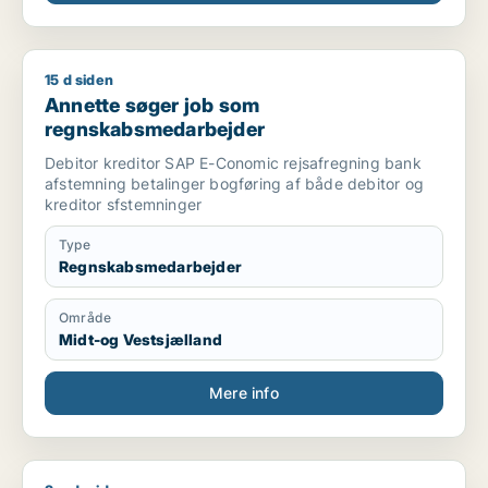
15 d siden
Annette søger job som regnskabsmedarbejder
Annette søger job som
regnskabsmedarbejder
Debitor kreditor SAP E-Conomic rejsafregning bank
afstemning betalinger bogføring af både debitor og
kreditor sfstemninger
Type
Regnskabsmedarbejder
Område
Midt-og Vestsjælland
Mere info