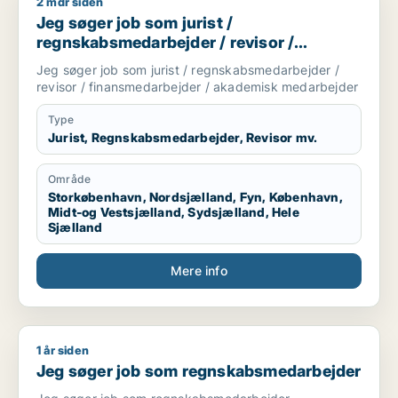
2 mdr siden
Jeg søger job som jurist / regnskabsmedarbejder / revisor 
Jeg søger job som jurist /
regnskabsmedarbejder / revisor /
finansmedarbejder / akademisk
Jeg søger job som jurist / regnskabsmedarbejder /
medarbejder
revisor / finansmedarbejder / akademisk medarbejder
Type
Jurist, Regnskabsmedarbejder, Revisor mv.
Område
Storkøbenhavn, Nordsjælland, Fyn, København,
Midt-og Vestsjælland, Sydsjælland, Hele
Sjælland
Mere info
1 år siden
Jeg søger job som regnskabsmedarbejder
Jeg søger job som regnskabsmedarbejder