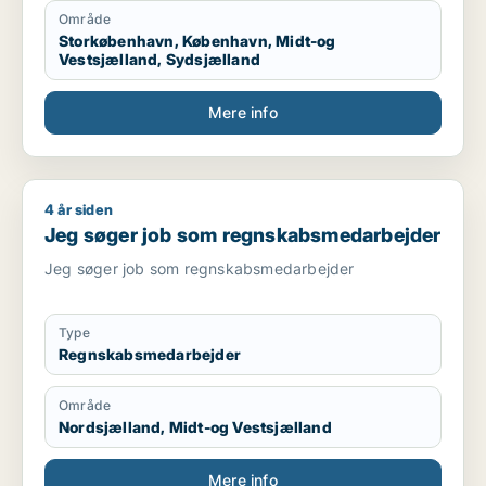
Område
Storkøbenhavn, København, Midt-og
Vestsjælland, Sydsjælland
Mere info
4 år siden
Jeg søger job som regnskabsmedarbejder
Jeg søger job som regnskabsmedarbejder
Jeg søger job som regnskabsmedarbejder
Type
Regnskabsmedarbejder
Område
Nordsjælland, Midt-og Vestsjælland
Mere info