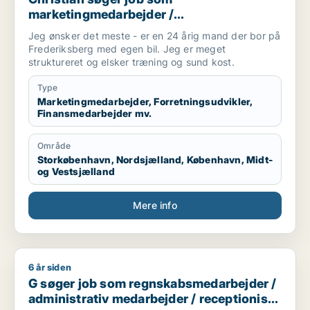
marketingmedarbejder /
forretningsudvikler / finansmedarbejder /
Jeg ønsker det meste - er en 24 årig mand der bor på
tjener
Frederiksberg med egen bil. Jeg er meget
struktureret og elsker træning og sund kost.
Type
Marketingmedarbejder, Forretningsudvikler,
Finansmedarbejder mv.
Område
Storkøbenhavn, Nordsjælland, København, Midt-
og Vestsjælland
Mere info
6 år siden
G søger job som regnskabsmedarbejder / administrativ medar
G søger job som regnskabsmedarbejder /
administrativ medarbejder / receptionist /