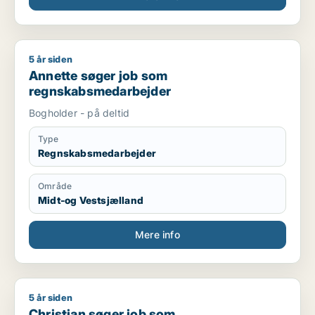
5 år siden
Annette søger job som regnskabsmedarbejder
Annette søger job som
regnskabsmedarbejder
Bogholder - på deltid
Type
Regnskabsmedarbejder
Område
Midt-og Vestsjælland
Mere info
5 år siden
Christian søger job som marketingmedarbejder / forretningsu
Christian søger job som