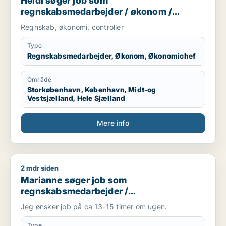
Heidi søger job som
regnskabsmedarbejder / økonom /
økonomichef
Regnskab, økonomi, controller
Type
Regnskabsmedarbejder, Økonom, Økonomichef
Område
Storkøbenhavn, København, Midt-og
Vestsjælland, Hele Sjælland
Mere info
2 mdr siden
Marianne søger job som regnskabsmedarbejder / finansmed
Marianne søger job som
regnskabsmedarbejder /
finansmedarbejder
Jeg ønsker job på ca 13-15 timer om ugen.
Type