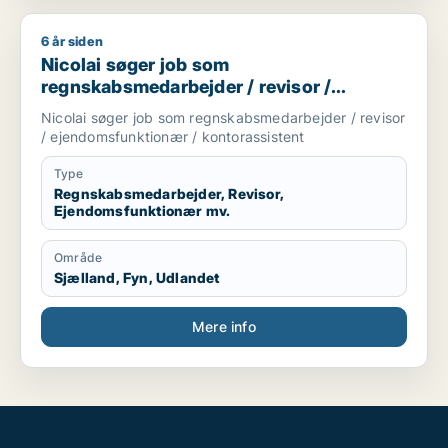
6 år siden
Nicolai søger job som regnskabsmedarbejder / revisor / eje
Nicolai søger job som
regnskabsmedarbejder / revisor /
ejendomsfunktionær / kontorassistent
Nicolai søger job som regnskabsmedarbejder / revisor
/ ejendomsfunktionær / kontorassistent
Type
Regnskabsmedarbejder, Revisor,
Ejendomsfunktionær mv.
Område
Sjælland, Fyn, Udlandet
Mere info