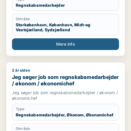
Regnskabsmedarbejder
Område
Storkøbenhavn, København, Midt-og
Vestsjælland, Sydsjælland
Mere info
2 år siden
Jeg søger job som regnskabsmedarbejder / økonom / økon
Jeg søger job som regnskabsmedarbejder
/ økonom / økonomichef
Jeg søger job som regnskabsmedarbejder / økonom /
økonomichef
Type
Regnskabsmedarbejder, Økonom, Økonomichef
Område