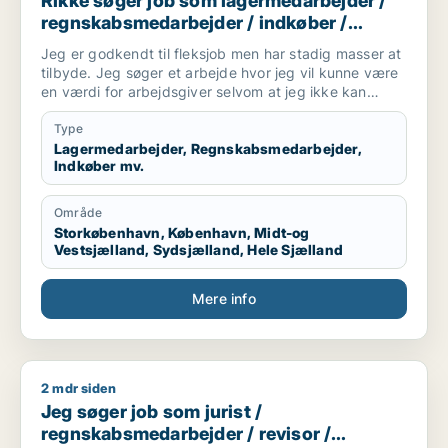
Rikke søger job som lagermedarbejder /
regnskabsmedarbejder / indkøber /
receptionist / maskintekniker
Jeg er godkendt til fleksjob men har stadig masser at
tilbyde. Jeg søger et arbejde hvor jeg vil kunne være
en værdi for arbejdsgiver selvom at jeg ikke kan
arbejde i en fuldtidsstilling. Jeg er ikke bleg for at
prøve noget nyt og søger derfor ikke kun inde for en
Type
bestemt branche
Lagermedarbejder, Regnskabsmedarbejder,
Indkøber mv.
Område
Storkøbenhavn, København, Midt-og
Vestsjælland, Sydsjælland, Hele Sjælland
Mere info
2 mdr siden
Jeg søger job som jurist / regnskabsmedarbejder / revisor 
Jeg søger job som jurist /
regnskabsmedarbejder / revisor /