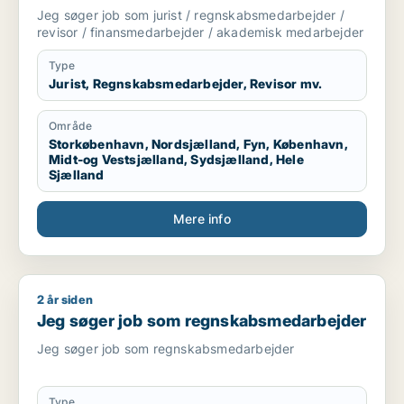
finansmedarbejder / akademisk
Jeg søger job som jurist / regnskabsmedarbejder /
medarbejder
revisor / finansmedarbejder / akademisk medarbejder
Type
Jurist, Regnskabsmedarbejder, Revisor mv.
Område
Storkøbenhavn, Nordsjælland, Fyn, København,
Midt-og Vestsjælland, Sydsjælland, Hele
Sjælland
Mere info
2 år siden
Jeg søger job som regnskabsmedarbejder
Jeg søger job som regnskabsmedarbejder
Jeg søger job som regnskabsmedarbejder
Type