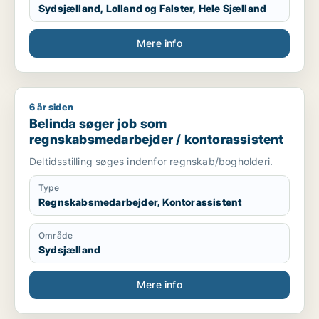
Sydsjælland, Lolland og Falster, Hele Sjælland
Mere info
6 år siden
Belinda søger job som regnskabsmedarbejder / kontorassist
Belinda søger job som
regnskabsmedarbejder / kontorassistent
Deltidsstilling søges indenfor regnskab/bogholderi.
Type
Regnskabsmedarbejder, Kontorassistent
Område
Sydsjælland
Mere info