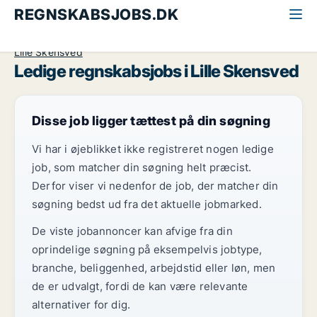
REGNSKABSJOBS.DK
Alle regnskabsjobs
Midt-og Vestsjælland
Lille Skensved
Ledige regnskabsjobs i Lille Skensved
Disse job ligger tættest på din søgning
Vi har i øjeblikket ikke registreret nogen ledige
job, som matcher din søgning helt præcist.
Derfor viser vi nedenfor de job, der matcher din
søgning bedst ud fra det aktuelle jobmarked.
De viste jobannoncer kan afvige fra din
oprindelige søgning på eksempelvis jobtype,
branche, beliggenhed, arbejdstid eller løn, men
de er udvalgt, fordi de kan være relevante
alternativer for dig.