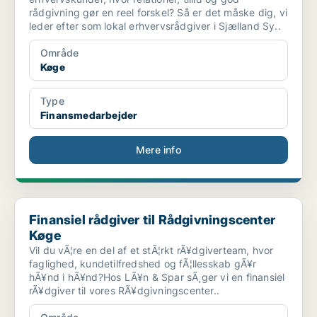
rådgivning gør en reel forskel? Så er det måske dig, vi
leder efter som lokal erhvervsrådgiver i Sjælland Sy..
Område
Køge
Type
Finansmedarbejder
Mere info
Finansiel rådgiver til Rådgivningscenter Køge
Finansiel rådgiver til Rådgivningscenter
Køge
Vil du vÃ¦re en del af et stÃ¦rkt rÃ¥dgiverteam, hvor
faglighed, kundetilfredshed og fÃ¦llesskab gÃ¥r
hÃ¥nd i hÃ¥nd?Hos LÃ¥n & Spar sÃ¸ger vi en finansiel
rÃ¥dgiver til vores RÃ¥dgivningscenter..