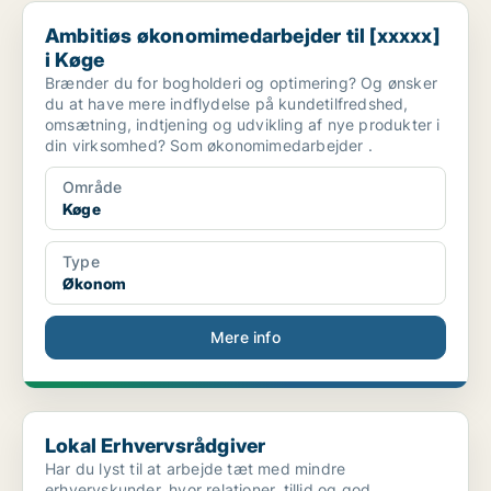
Ambitiøs økonomimedarbejder til [xxxxx] i Køge
Ambitiøs økonomimedarbejder til [xxxxx]
i Køge
Brænder du for bogholderi og optimering? Og ønsker
du at have mere indflydelse på kundetilfredshed,
omsætning, indtjening og udvikling af nye produkter i
din virksomhed? Som økonomimedarbejder .
Område
Køge
Type
Økonom
Mere info
Lokal Erhvervsrådgiver
Lokal Erhvervsrådgiver
Har du lyst til at arbejde tæt med mindre
erhvervskunder, hvor relationer, tillid og god