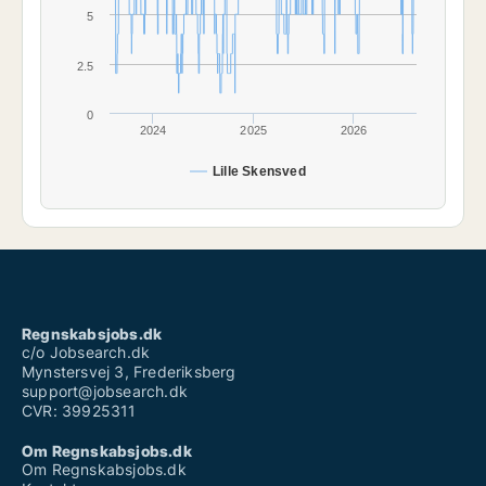
5
2.5
0
2024
2025
2026
Lille Skensved
Regnskabsjobs.dk
c/o Jobsearch.dk
Mynstersvej 3, Frederiksberg
support@jobsearch.dk
CVR: 39925311
Om Regnskabsjobs.dk
Om Regnskabsjobs.dk