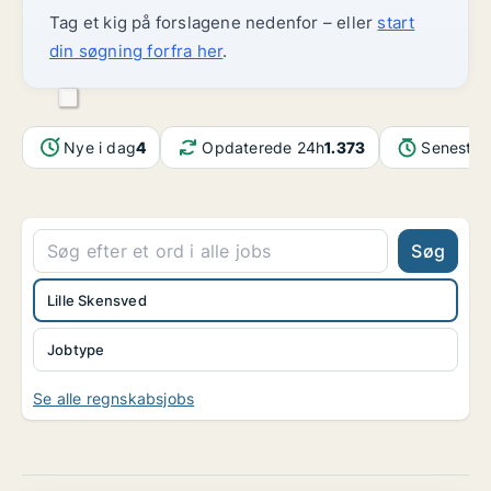
Tag et kig på forslagene nedenfor – eller
start
din søgning forfra her
.
Nye i dag
4
Opdaterede 24h
1.373
Seneste 
Søg
Lille Skensved
Jobtype
Se alle regnskabsjobs