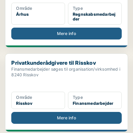
Område
Type
Århus
Regnskabsmedarbej
der
Mere info
Privatkunderådgivere til Risskov
Privatkunderådgivere til Risskov
Finansmedarbejder søges til organisation/virksomhed i
8240 Risskov
Område
Type
Risskov
Finansmedarbejder
Mere info