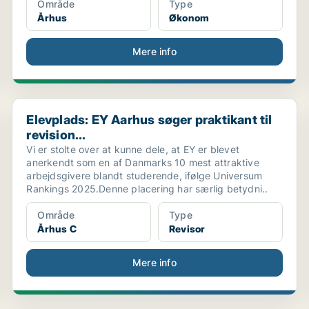
Område
Type
Århus
Økonom
Mere info
Elevplads: EY Aarhus søger praktikant til revision...
Elevplads: EY Aarhus søger praktikant til
revision...
Vi er stolte over at kunne dele, at EY er blevet
anerkendt som en af Danmarks 10 mest attraktive
arbejdsgivere blandt studerende, ifølge Universum
Rankings 2025.Denne placering har særlig betydni..
Område
Type
Århus C
Revisor
Mere info