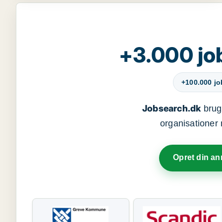
+3.000 jo
+100.000 j
Jobsearch.dk
bruge
organisationer 
Opret din a