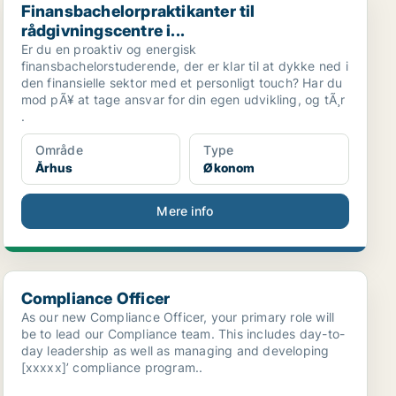
Finansbachelorpraktikanter til
rådgivningscentre i...
Er du en proaktiv og energisk
finansbachelorstuderende, der er klar til at dykke ned i
den finansielle sektor med et personligt touch? Har du
mod pÃ¥ at tage ansvar for din egen udvikling, og tÃ¸r
.
Område
Type
Århus
Økonom
Mere info
.
Compliance Officer
Compliance Officer
As our new Compliance Officer, your primary role will
be to lead our Compliance team. This includes day-to-
day leadership as well as managing and developing
[xxxxx]’ compliance program..