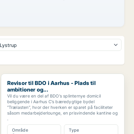
Lystrup
Revisor til BDO i Aarhus - Plads til ambitioner og...
Revisor til BDO i Aarhus - Plads til
ambitioner og...
Vil du være en del af BDO’s splinternye domicil
beliggende i Aarhus C’s bæredygtige bydel
”Trælasten”, hvor der hverken er sparet på faciliteter
såsom medarbejderlounge, en prisvindende kantine og
.
Område
Type