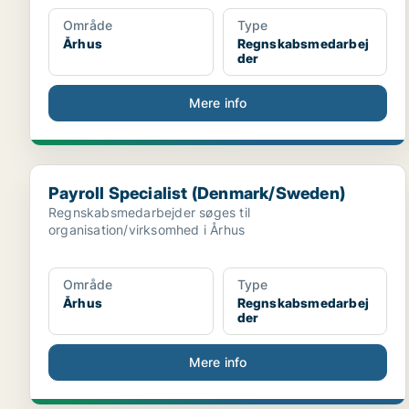
Område
Type
Århus
Regnskabsmedarbej
der
Mere info
Payroll Specialist (Denmark/Sweden)
Payroll Specialist (Denmark/Sweden)
Regnskabsmedarbejder søges til
organisation/virksomhed i Århus
Område
Type
Århus
Regnskabsmedarbej
der
Mere info