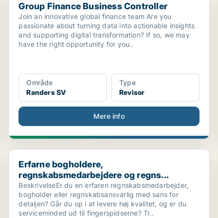
Group Finance Business Controller
Join an innovative global finance team Are you
passionate about turning data into actionable insights
and supporting digital transformation? If so, we may
have the right opportunity for you..
Område
Type
Randers SV
Revisor
Mere info
..
Erfarne bogholdere, regnskabsmedarbejdere og regns..
Erfarne bogholdere,
regnskabsmedarbejdere og regns...
BeskrivelseEr du en erfaren regnskabsmedarbejder,
bogholder eller regnskabsansvarlig med sans for
detaljen? Går du op i at levere høj kvalitet, og er du
serviceminded ud til fingerspidserne? Tr..