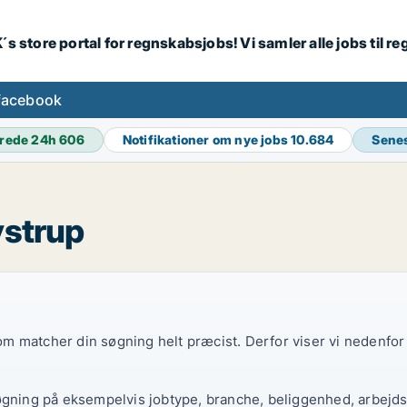
´s store portal for regnskabsjobs! Vi samler alle jobs til
facebook
rede 24h
606
Notifikationer om nye jobs
10.684
Sene
ystrup
 som matcher din søgning helt præcist. Derfor viser vi nedenfo
øgning på eksempelvis jobtype, branche, beliggenhed, arbejdst