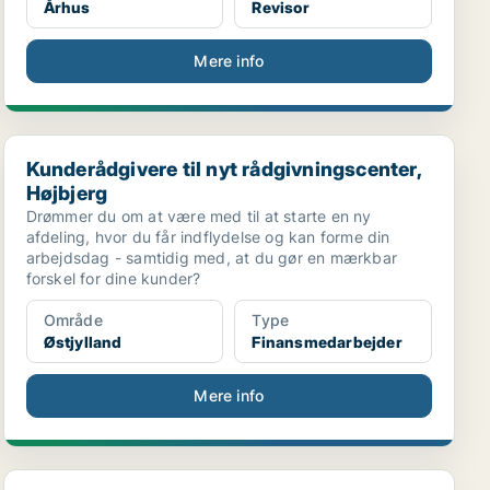
Århus
Revisor
Mere info
Kunderådgivere til nyt rådgivningscenter, Højbjerg
Kunderådgivere til nyt rådgivningscenter,
Højbjerg
Drømmer du om at være med til at starte en ny
afdeling, hvor du får indflydelse og kan forme din
arbejdsdag - samtidig med, at du gør en mærkbar
forskel for dine kunder?
Område
Type
Østjylland
Finansmedarbejder
Mere info
Finansbachelorpraktikanter til rådgivningscentre i...