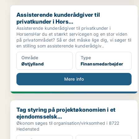
Assisterende kunderådgiver til privatkunder i Hors...
Assisterende kunderådgiver til
privatkunder i Hors...
Assisterende kunderådgiver til privatkunder i
HorsensHar du et stærkt servicegen og en stor viden
på privatområdet? Så er det måske lige dig, vi søger til
en stilling som assisterende kunderådgiv..
Område
Type
Østjylland
Finansmedarbejder
Mere info
Tag styring på projektøkonomien i et ejendomsselsk..
Tag styring på projektøkonomien i et
ejendomsselsk...
Økonom søges til organisation/virksomhed i 8722
Hedensted