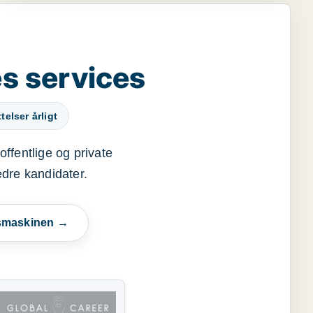
s services
elser årligt
offentlige og private
edre kandidater.
esmaskinen →