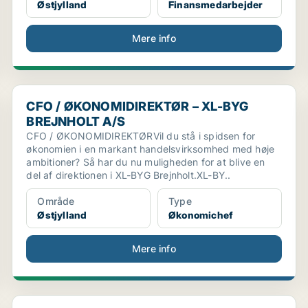
Østjylland
Finansmedarbejder
Mere info
CFO / ØKONOMIDIREKTØR – XL-BYG BREJNHOLT A/S
CFO / ØKONOMIDIREKTØR – XL-BYG
BREJNHOLT A/S
CFO / ØKONOMIDIREKTØRVil du stå i spidsen for
økonomien i en markant handelsvirksomhed med høje
ambitioner? Så har du nu muligheden for at blive en
del af direktionen i XL-BYG Brejnholt.XL-BY..
Område
Type
Østjylland
Økonomichef
Mere info
Group Finance Business Controller