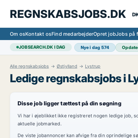
REGNSKABSJOBS.DK
DK
Om os
Kontakt os
Find medarbejder
Opret job
Jobs på 
JOBSEARCH.DK I DAG
Nye i dag
574
Opdate
Alle regnskabsjobs
Østjylland
Lystrup
Ledige regnskabsjobs i L
Disse job ligger tættest på din søgning
Vi har i øjeblikket ikke registreret nogen ledige job,
aktuelle jobmarked.
De viste jobannoncer kan afvige fra din oprindelige s