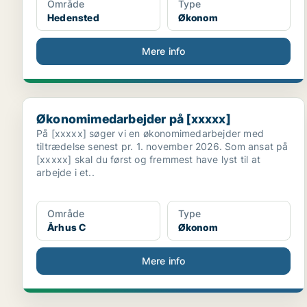
Område
Type
Hedensted
Økonom
Mere info
Økonomimedarbejder på [xxxxx]
Økonomimedarbejder på [xxxxx]
På [xxxxx] søger vi en økonomimedarbejder med
tiltrædelse senest pr. 1. november 2026. Som ansat på
[xxxxx] skal du først og fremmest have lyst til at
arbejde i et..
Område
Type
Århus C
Økonom
Mere info