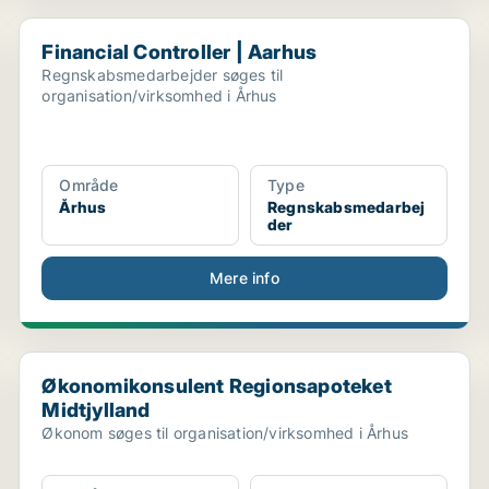
Financial Controller | Aarhus
Financial Controller | Aarhus
Regnskabsmedarbejder søges til
organisation/virksomhed i Århus
Område
Type
Århus
Regnskabsmedarbej
der
Mere info
.
Økonomikonsulent Regionsapoteket Midtjylland
Økonomikonsulent Regionsapoteket
Midtjylland
Økonom søges til organisation/virksomhed i Århus