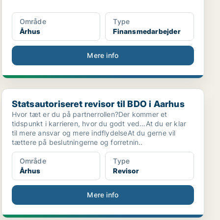
Område
Type
Århus
Finansmedarbejder
Mere info
Statsautoriseret revisor til BDO i Aarhus
Statsautoriseret revisor til BDO i Aarhus
Hvor tæt er du på partnerrollen?Der kommer et
tidspunkt i karrieren, hvor du godt ved…At du er klar
til mere ansvar og mere indflydelseAt du gerne vil
tættere på beslutningerne og forretnin..
Område
Type
Århus
Revisor
Mere info