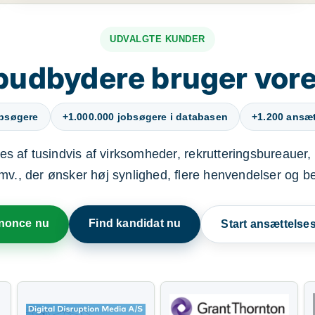
UDVALGTE KUNDER
budbydere bruger vore
obsøgere
+1.000.000 jobsøgere i databasen
+1.200 ansætt
s af tusindvis af virksomheder, rekrutteringsbureauer, 
mv., der ønsker høj synlighed, flere henvendelser og b
nnonce nu
Find kandidat nu
Start ansættels