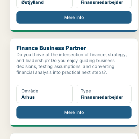
Østjylland
Finansmedarbejder
Mere info
Finance Business Partner
Finance Business Partner
Do you thrive at the intersection of finance, strategy,
and leadership? Do you enjoy guiding business
decisions, testing assumptions, and converting
financial analysis into practical next steps?.
Område
Type
Århus
Finansmedarbejder
Mere info
Finansiel Rådgiver til Randers eller Hadsten