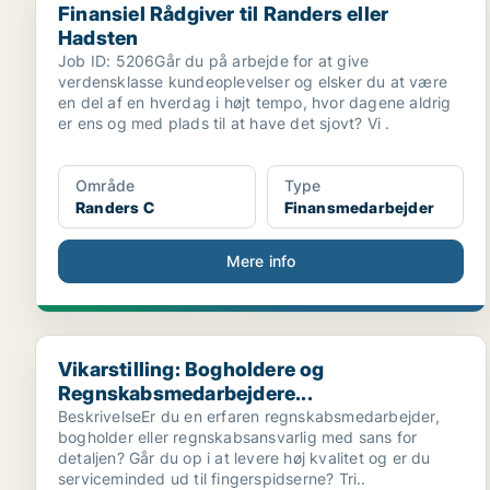
Finansiel Rådgiver til Randers eller
Hadsten
Job ID: 5206Går du på arbejde for at give
verdensklasse kundeoplevelser og elsker du at være
en del af en hverdag i højt tempo, hvor dagene aldrig
er ens og med plads til at have det sjovt? Vi .
Område
Type
Randers C
Finansmedarbejder
Mere info
Vikarstilling: Bogholdere og Regnskabsmedarbejdere.
Vikarstilling: Bogholdere og
Regnskabsmedarbejdere...
BeskrivelseEr du en erfaren regnskabsmedarbejder,
bogholder eller regnskabsansvarlig med sans for
detaljen? Går du op i at levere høj kvalitet og er du
serviceminded ud til fingerspidserne? Tri..